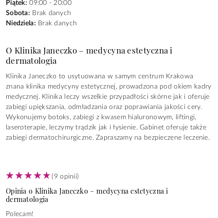
Piątek:
09:00 - 20:00
Sobota:
Brak danych
Niedziela:
Brak danych
O Klinika Janeczko – medycyna estetyczna i
dermatologia
Klinika Janeczko to usytuowana w samym centrum Krakowa
znana klinika medycyny estetycznej, prowadzona pod okiem kadry
medycznej. Klinika leczy wszelkie przypadłości skórne jak i oferuje
zabiegi upiększania, odmładzania oraz poprawiania jakości cery.
Wykonujemy botoks, zabiegi z kwasem hialuronowym, liftingi,
laseroterapie, leczymy trądzik jak i łysienie. Gabinet oferuje także
zabiegi dermatochirurgiczne. Zapraszamy na bezpieczene leczenie.
(
9
opinii)
Opinia o Klinika Janeczko – medycyna estetyczna i
dermatologia
Polecam!