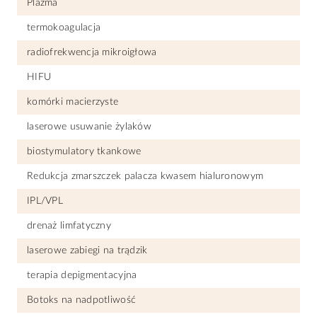
Plazma
termokoagulacja
radiofrekwencja mikroigłowa
HIFU
komórki macierzyste
laserowe usuwanie żylaków
biostymulatory tkankowe
Redukcja zmarszczek palacza kwasem hialuronowym
IPL/VPL
drenaż limfatyczny
laserowe zabiegi na trądzik
terapia depigmentacyjna
Botoks na nadpotliwość