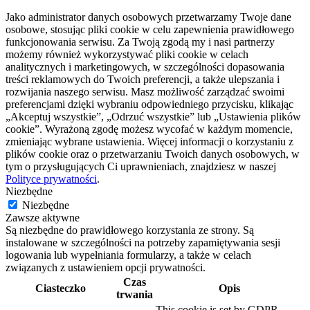
Jako administrator danych osobowych przetwarzamy Twoje dane
osobowe, stosując pliki cookie w celu zapewnienia prawidłowego
funkcjonowania serwisu. Za Twoją zgodą my i nasi partnerzy
możemy również wykorzystywać pliki cookie w celach
analitycznych i marketingowych, w szczególności dopasowania
treści reklamowych do Twoich preferencji, a także ulepszania i
rozwijania naszego serwisu. Masz możliwość zarządzać swoimi
preferencjami dzięki wybraniu odpowiedniego przycisku, klikając
„Akceptuj wszystkie”, „Odrzuć wszystkie” lub „Ustawienia plików
cookie”. Wyrażoną zgodę możesz wycofać w każdym momencie,
zmieniając wybrane ustawienia. Więcej informacji o korzystaniu z
plików cookie oraz o przetwarzaniu Twoich danych osobowych, w
tym o przysługujących Ci uprawnieniach, znajdziesz w naszej
Polityce prywatności
.
Niezbędne
Niezbędne
Zawsze aktywne
Są niezbędne do prawidłowego korzystania ze strony. Są
instalowane w szczególności na potrzeby zapamiętywania sesji
logowania lub wypełniania formularzy, a także w celach
związanych z ustawieniem opcji prywatności.
Czas
Ciasteczko
Opis
trwania
This cookie is set by GDPR