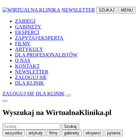
NEWSLETTER
SZUKAJ
MENU
ZABIEGI
GABINETY
EKSPERCI
ZAPYTAJ EKSPERTA
FILMY
ARTYKUŁY
DLA PROFESJONALISTÓW
O NAS
KONTAKT
NEWSLETTER
ZALOGUJ SIĘ
DLA KLINIK
ZALOGUJ SIĘ
DLA KLINIK
Wyszukaj na WirtualnaKlinika.pl
Szukaj:
wszystko
artykuły
filmy
gabinety
eksperci
pytania