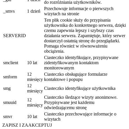
do rozróżniania użytkowników.
Przechowuje informacje o pierwszych
_smvs
1 dzień
wizytach na stronie
Ten plik cookie służy do przypisania
użytkownika do konkretnego serwera, dzięki
czemu zapewnia lepszy i szybszy czas
SERVERID
działania serwera. Zapamiętuje, który serwer
dostarczył ostatnią stronę do przeglądarki.
Pomaga również w równoważeniu
obciążenia.
Ciasteczko identyfikujące, przypisywane
smclient
10 lat
zidentyfikowanym kontaktom
monitorowanym
12
Ciasteczko obsługujące formularze
smform
miesięcy
kontaktowe i popupu
12
smg
Ciasteczko identyfikujące użytkownika
miesięcy
Ciasteczko śledzące wizyty anonimowe.
12
smuuid
Przypisywane jest każdemu
miesięcy
odwiedzającemu stronę
Ciasteczko przechowujące informacje o
smvr
10 lat
wizytach
ZAPISZ I ZAAKCEPTUJ