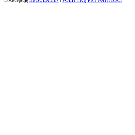
Akceptuję
REGULAMIN
i
POLITYKĘ PRYWATNOŚCI