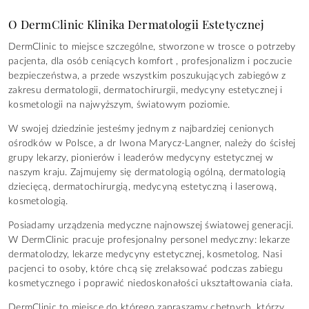
O DermClinic Klinika Dermatologii Estetycznej
DermClinic to miejsce szczególne, stworzone w trosce o potrzeby
pacjenta, dla osób ceniących komfort , profesjonalizm i poczucie
bezpieczeństwa, a przede wszystkim poszukujących zabiegów z
zakresu dermatologii, dermatochirurgii, medycyny estetycznej i
kosmetologii na najwyższym, światowym poziomie.
W swojej dziedzinie jesteśmy jednym z najbardziej cenionych
ośrodków w Polsce, a dr Iwona Marycz-Langner, należy do ścisłej
grupy lekarzy, pionierów i leaderów medycyny estetycznej w
naszym kraju. Zajmujemy się dermatologią ogólną, dermatologią
dziecięcą, dermatochirurgią, medycyną estetyczną i laserową,
kosmetologią.
Posiadamy urządzenia medyczne najnowszej światowej generacji.
W DermClinic pracuje profesjonalny personel medyczny: lekarze
dermatolodzy, lekarze medycyny estetycznej, kosmetolog. Nasi
pacjenci to osoby, które chcą się zrelaksować podczas zabiegu
kosmetycznego i poprawić niedoskonałości ukształtowania ciała.
DermClinic to miejsce do którego zapraszamy chętnych, którzy