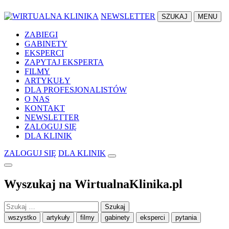
NEWSLETTER
SZUKAJ
MENU
ZABIEGI
GABINETY
EKSPERCI
ZAPYTAJ EKSPERTA
FILMY
ARTYKUŁY
DLA PROFESJONALISTÓW
O NAS
KONTAKT
NEWSLETTER
ZALOGUJ SIĘ
DLA KLINIK
ZALOGUJ SIĘ
DLA KLINIK
Wyszukaj na WirtualnaKlinika.pl
Szukaj:
wszystko
artykuły
filmy
gabinety
eksperci
pytania