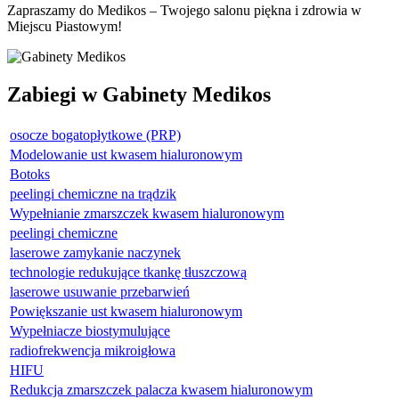
Zapraszamy do Medikos – Twojego salonu piękna i zdrowia w
Miejscu Piastowym!
Zabiegi w Gabinety Medikos
osocze bogatopłytkowe (PRP)
Modelowanie ust kwasem hialuronowym
Botoks
peelingi chemiczne na trądzik
Wypełnianie zmarszczek kwasem hialuronowym
peelingi chemiczne
laserowe zamykanie naczynek
technologie redukujące tkankę tłuszczową
laserowe usuwanie przebarwień
Powiększanie ust kwasem hialuronowym
Wypełniacze biostymulujące
radiofrekwencja mikroigłowa
HIFU
Redukcja zmarszczek palacza kwasem hialuronowym