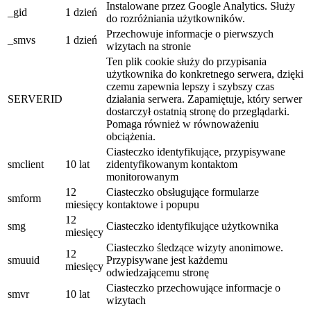
Instalowane przez Google Analytics. Służy
_gid
1 dzień
do rozróżniania użytkowników.
Przechowuje informacje o pierwszych
_smvs
1 dzień
wizytach na stronie
Ten plik cookie służy do przypisania
użytkownika do konkretnego serwera, dzięki
czemu zapewnia lepszy i szybszy czas
SERVERID
działania serwera. Zapamiętuje, który serwer
dostarczył ostatnią stronę do przeglądarki.
Pomaga również w równoważeniu
obciążenia.
Ciasteczko identyfikujące, przypisywane
smclient
10 lat
zidentyfikowanym kontaktom
monitorowanym
12
Ciasteczko obsługujące formularze
smform
miesięcy
kontaktowe i popupu
12
smg
Ciasteczko identyfikujące użytkownika
miesięcy
Ciasteczko śledzące wizyty anonimowe.
12
smuuid
Przypisywane jest każdemu
miesięcy
odwiedzającemu stronę
Ciasteczko przechowujące informacje o
smvr
10 lat
wizytach