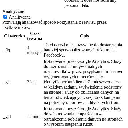
cookies. It does not store any
personal data.
Analityczne
Analityczne
Pozwalają analizować sposób korzystania z serwisu przez
użytkowników.
Czas
Ciasteczko
Opis
trwania
To ciasteczko jest używane do dostarczania
3
_fbp
bardziej spersonalizowanych reklam na
miesiące
Facebooku.
Instalowane przez Google Analytics. Służy
do rozróżniania indywidualnych
użytkowników przez przypisanie im losowo
wygenerowanych numerów jako
_ga
2 lata
identyfikatorów klienta. Zamieszczone jest
w każdym żądaniu wyświetlenia podstrony
na stronie i służy do obliczania danych na
temat odwiedzających, sesji oraz kampanii
na potrzeby raportów analitycznych stron.
Instalowane przez Google Analytics. Służy
do zahamowania tempa żądań –
_gat
1 minuta
ograniczenia pobierania danych na stronach
o wysokim natężeniu ruchu.