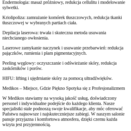
Endermologia: masaż próżniowy, redukcja cellulitu i modelowanie
sylwetki.
Kriolipoliza: zamrażanie komórek tłuszczowych, redukcja tkanki
tłuszczowej w wybranych partiach ciała.
Depilacja laserowa: trwała i skuteczna metoda usuwania
niechcianego owłosienia.
Laserowe zamykanie naczynek i usuwanie przebarwień: redukcja
pajączków, rumienia i plam pigmentacyjnych.
Peeling węglowy: oczyszczanie i odświeżanie skóry, redukcja
zaskórników i porów.
HIFU: lifting i ujędrnianie skóry za pomocą ultradźwięków.
Medikos – Miejsce, Gdzie Piękno Spotyka się z Profesjonalizmem
W Medikos stawiamy na wysoką jakość usług, doświadczony
personel i indywidualne podejście do każdego klienta. Nasze
specjalistki stale podnoszą swoje kwalifikacje, aby móc oferować
Państwu najnowsze i najskuteczniejsze zabiegi. W naszym salonie
panuje przyjazna i komfortowa atmosfera, dzięki czemu każda
wizyta jest przyjemnością.