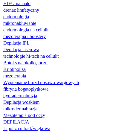
HIFU na ciało
drenaż limfatyczny
endermologia
mikronakłuwanie
endermologia na cellulit
mezoterapia i boostery
Depilacja IPL
Depilacja laserowa
technologie hi-tech na cellulit
Botoks na okolicę oczu
Kriolipoliza
mezoterapia
Wypełnianie bruzd nosowo-wargowych
fibryna bogatopłytkowa
hydradermabrazja
Depilacja woskiem
mikrodermabrazja
Mezoterapia pod oczy
DEPILACJA
Lipoliza ultradźwiękowa