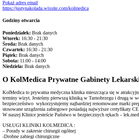
Pokaż adres email
https://justynakolada.wixsite.com/kolmedica
Godziny otwarcia
Poniedziałek:
Brak danych
Wtorek:
16:30 - 21:30
Środa:
Brak danych
Czwartek:
16:30 - 21:30
Piątek:
Brak danych
Sobota:
11:00 - 14:00
Niedziela:
Brak danych
O KolMedica Prywatne Gabinety Lekarsk
KolMedica to prywatna medyczna klinika mieszcząca się w atrakcyjn
terminy wizyt. Jesteśmy pierwszą kliniką w Tarnobrzegu i drugą w 
bezpieczeństwo wykorzystujemy najbardziej renomowane marki prep
stosowane urządzenia zabiegowe posiadają najwyższe certyfikaty C
W naszej Klinice jesteście Państwo w bezpiecznych rękach – lek.med
USŁUGI KLINIKI KOLMEDICA :
– Porady w zakresie chirurgii ogólnej
-Drobne zabiegi chirurgiczne