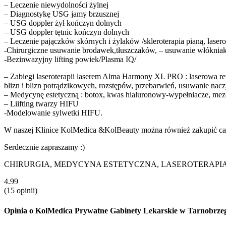
– Leczenie niewydolności żylnej
– Diagnostykę USG jamy brzusznej
– USG doppler żył kończyn dolnych
– USG doppler tętnic kończyn dolnych
– Leczenie pajączków skórnych i żylaków /skleroterapia pianą, lasero
-Chirurgiczne usuwanie brodawek,tłuszczaków, – usuwanie włókniak
-Bezinwazyjny lifting powiek/Plasma IQ/
– Zabiegi laseroterapii laserem Alma Harmony XL PRO : laserowa rew
blizn i blizn potrądzikowych, rozstępów, przebarwień, usuwanie na
– Medycynę estetyczną : botox, kwas hialuronowy-wypełniacze, mezo
– Liifting twarzy HIFU
-Modelowanie sylwetki HIFU.
W naszej Klinice KolMedica &KolBeauty można również zakupić całą
Serdecznie zapraszamy :)
CHIRURGIA, MEDYCYNA ESTETYCZNA, LASEROTERAPIA
4.99
(
15
opinii)
Opinia o KolMedica Prywatne Gabinety Lekarskie w Tarnobrze