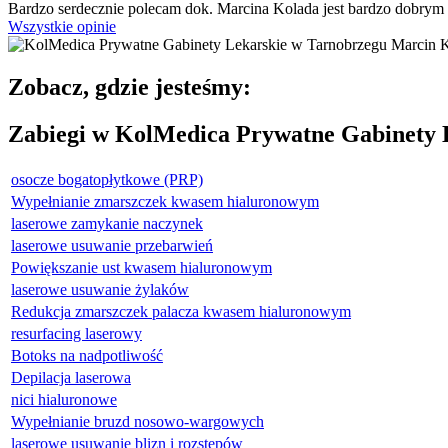
Bardzo serdecznie polecam dok. Marcina Kolada jest bardzo dobrym s
Wszystkie opinie
Zobacz, gdzie jesteśmy:
Zabiegi w KolMedica Prywatne Gabinety 
osocze bogatopłytkowe (PRP)
Wypełnianie zmarszczek kwasem hialuronowym
laserowe zamykanie naczynek
laserowe usuwanie przebarwień
Powiększanie ust kwasem hialuronowym
laserowe usuwanie żylaków
Redukcja zmarszczek palacza kwasem hialuronowym
resurfacing laserowy
Botoks na nadpotliwość
Depilacja laserowa
nici hialuronowe
Wypełnianie bruzd nosowo-wargowych
laserowe usuwanie blizn i rozstępów