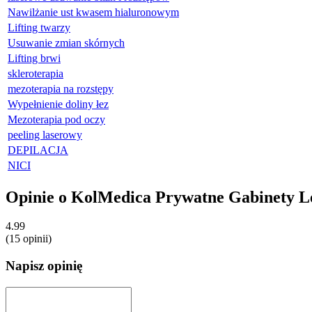
Nawilżanie ust kwasem hialuronowym
Lifting twarzy
Usuwanie zmian skórnych
Lifting brwi
skleroterapia
mezoterapia na rozstępy
Wypełnienie doliny łez
Mezoterapia pod oczy
peeling laserowy
DEPILACJA
NICI
Opinie o KolMedica Prywatne Gabinety L
4.99
(
15
opinii)
Napisz opinię