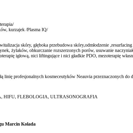
terapia/
ów, kurzajek /Plasma IQ/
italizacja skóry, głęboka przebudowa skóry,odmłodzenie ,resurfacing 
czynek, żylaków, obkurczanie rozszerzonych porów, usuwanie naczyniak
terapię igłową, nici liftingujące i nici gładkie PDO, mezoterapię w
 linię profesjonalnych kosmeceutyków Neauvia przeznaczonych do do
, HIFU, FLEBOLOGIA, ULTRASONOGRAFIA
gu Marcin Kolada