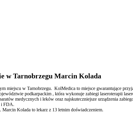
ie w Tarnobrzegu Marcin Kolada
ym miejscu w Tarnobrzegu. KolMedica to miejsce gwarantujące przyjaz
województwie podkarpackim , która wykonuje zabiegi laseroterapii la
aratów medycznych i leków oraz najskuteczniejsze urządzenia zabie
E i FDA.
. Marcin Kolada to lekarz z 13 letnim doświadczeniem.