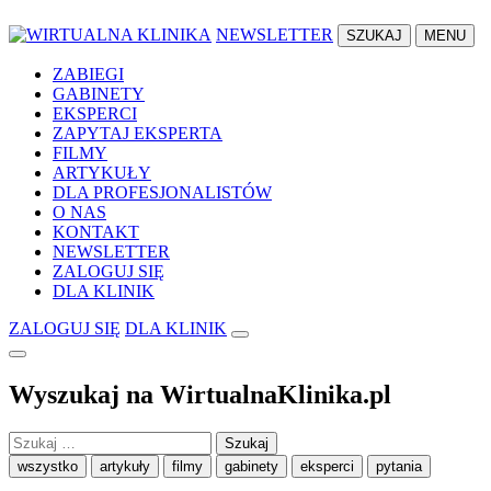
NEWSLETTER
SZUKAJ
MENU
ZABIEGI
GABINETY
EKSPERCI
ZAPYTAJ EKSPERTA
FILMY
ARTYKUŁY
DLA PROFESJONALISTÓW
O NAS
KONTAKT
NEWSLETTER
ZALOGUJ SIĘ
DLA KLINIK
ZALOGUJ SIĘ
DLA KLINIK
Wyszukaj na WirtualnaKlinika.pl
Szukaj:
wszystko
artykuły
filmy
gabinety
eksperci
pytania