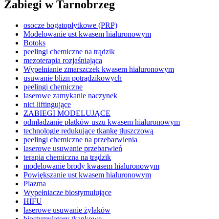
Zabiegi w Tarnobrzeg
osocze bogatopłytkowe (PRP)
Modelowanie ust kwasem hialuronowym
Botoks
peelingi chemiczne na trądzik
mezoterapia rozjaśniająca
Wypełnianie zmarszczek kwasem hialuronowym
usuwanie blizn potrądzikowych
peelingi chemiczne
laserowe zamykanie naczynek
nici liftingujące
ZABIEGI MODELUJĄCE
odmładzanie płatków uszu kwasem hialuronowym
technologie redukujące tkankę tłuszczową
peelingi chemiczne na przebarwienia
laserowe usuwanie przebarwień
terapia chemiczna na trądzik
modelowanie brody kwasem hialuronowym
Powiększanie ust kwasem hialuronowym
Plazma
Wypełniacze biostymulujące
HIFU
laserowe usuwanie żylaków
biostymulatory tkankowe