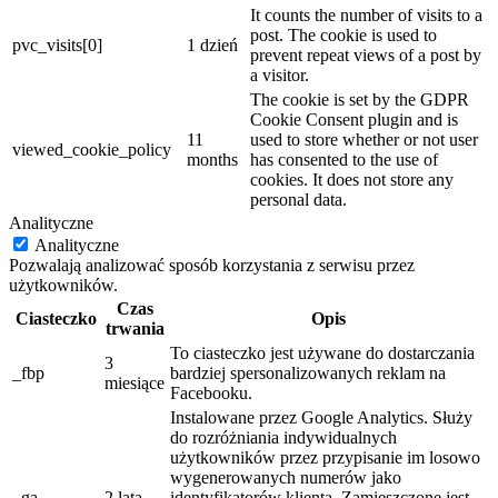
It counts the number of visits to a
post. The cookie is used to
pvc_visits[0]
1 dzień
prevent repeat views of a post by
a visitor.
The cookie is set by the GDPR
Cookie Consent plugin and is
11
used to store whether or not user
viewed_cookie_policy
months
has consented to the use of
cookies. It does not store any
personal data.
Analityczne
Analityczne
Pozwalają analizować sposób korzystania z serwisu przez
użytkowników.
Czas
Ciasteczko
Opis
trwania
To ciasteczko jest używane do dostarczania
3
_fbp
bardziej spersonalizowanych reklam na
miesiące
Facebooku.
Instalowane przez Google Analytics. Służy
do rozróżniania indywidualnych
użytkowników przez przypisanie im losowo
wygenerowanych numerów jako
_ga
2 lata
identyfikatorów klienta. Zamieszczone jest