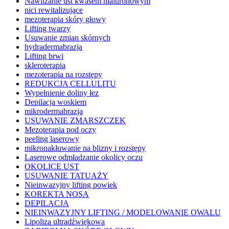
Nawilżanie ust kwasem hialuronowym
nici rewitalizujące
mezoterapia skóry głowy
Lifting twarzy
Usuwanie zmian skórnych
hydradermabrazja
Lifting brwi
skleroterapia
mezoterapia na rozstępy
REDUKCJA CELLULITU
Wypełnienie doliny łez
Depilacja woskiem
mikrodermabrazja
USUWANIE ZMARSZCZEK
Mezoterapia pod oczy
peeling laserowy
mikronakłuwanie na blizny i rozstępy
Laserowe odmładzanie okolicy oczu
OKOLICE UST
USUWANIE TATUAŻY
Nieinwazyjny lifting powiek
KOREKTA NOSA
DEPILACJA
NIEINWAZYJNY LIFTING / MODELOWANIE OWALU
Lipoliza ultradźwiękowa