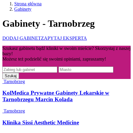
Strona główna
Gabinety
Gabinety - Tarnobrzeg
DODAJ GABINET
ZAPYTAJ EKSPERTA
Szukasz gabinetu bądź kliniki w swoim mieście? Skorzystaj z naszej
bazy!
Możesz też podzielić się swoimi opiniami, zapraszamy!
Tarnobrzeg
KolMedica Prywatne Gabinety Lekarskie w
Tarnobrzegu Marcin Kolada
Tarnobrzeg
Klinika Sissi Aesthetic Medicine