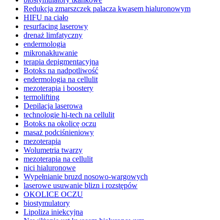
Redukcja zmarszczek palacza kwasem hialuronowym
HIFU na ciało
resurfacing laserowy
drenaż limfatyczny
endermologia
mikronakłuwanie
terapia depigmentacyjna
Botoks na nadpotliwość
endermologia na cellulit
mezoterapia i boostery
termolifting
Depilacja laserowa
technologie hi-tech na cellulit
Botoks na okolicę oczu
masaż podciśnieniowy
mezoterapia
Wolumetria twarzy
mezoterapia na cellulit
nici hialuronowe
Wypełnianie bruzd nosowo-wargowych
laserowe usuwanie blizn i rozstępów
OKOLICE OCZU
biostymulatory
Lipoliza iniekcyjna