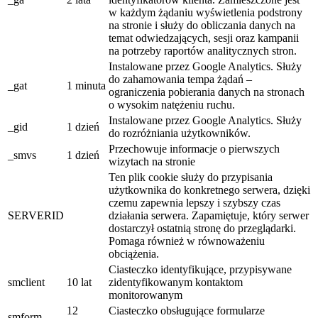
w każdym żądaniu wyświetlenia podstrony
na stronie i służy do obliczania danych na
temat odwiedzających, sesji oraz kampanii
na potrzeby raportów analitycznych stron.
Instalowane przez Google Analytics. Służy
do zahamowania tempa żądań –
_gat
1 minuta
ograniczenia pobierania danych na stronach
o wysokim natężeniu ruchu.
Instalowane przez Google Analytics. Służy
_gid
1 dzień
do rozróżniania użytkowników.
Przechowuje informacje o pierwszych
_smvs
1 dzień
wizytach na stronie
Ten plik cookie służy do przypisania
użytkownika do konkretnego serwera, dzięki
czemu zapewnia lepszy i szybszy czas
SERVERID
działania serwera. Zapamiętuje, który serwer
dostarczył ostatnią stronę do przeglądarki.
Pomaga również w równoważeniu
obciążenia.
Ciasteczko identyfikujące, przypisywane
smclient
10 lat
zidentyfikowanym kontaktom
monitorowanym
12
Ciasteczko obsługujące formularze
smform