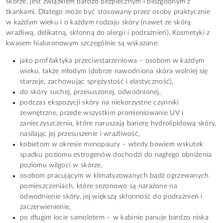
skórze, jest związkiem bardzo bezpiecznym i biozgodnym z
tkankami. Dlatego może być stosowany przez osoby praktycznie
w każdym wieku i o każdym rodzaju skóry (nawet ze skórą
wrażliwą, delikatną, skłonną do alergii i podrażnień). Kosmetyki z
kwasem hialuronowym szczególnie są wskazane:
jako profilaktyka przeciwstarzeniowa – osobom w każdym
wieku, także młodym (dobrze nawodniona skóra wolniej się
starzeje, zachowując sprężystość i elastyczność),
do skóry suchej, przesuszonej, odwodnionej,
podczas ekspozycji skóry na niekorzystne czynniki
zewnętrzne, przede wszystkim promieniowanie UV i
zanieczyszczenia, które naruszają barierę hydrolipidową skóry,
nasilając jej przesuszenie i wrażliwość,
kobietom w okresie menopauzy – wtedy bowiem wskutek
spadku poziomu estrogenów dochodzi do nagłego obniżenia
poziomu wilgoci w skórze,
osobom pracującym w klimatyzowanych bądź ogrzewanych
pomieszczeniach, które sezonowo są narażone na
odwodnienie skóry, jej większą skłonność do podrażnień i
zaczerwienienie,
po długim locie samolotem – w kabinie panuje bardzo niska