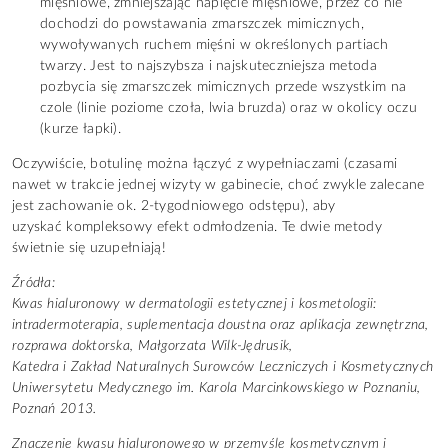
mięśniowe, zmniejszając napięcie mięśniowe, przez co nie
dochodzi do powstawania zmarszczek mimicznych,
wywoływanych ruchem mięśni w określonych partiach
twarzy. Jest to najszybsza i najskuteczniejsza metoda
pozbycia się zmarszczek mimicznych przede wszystkim na
czole (linie poziome czoła, lwia bruzda) oraz w okolicy oczu
(kurze łapki).
Oczywiście, botulinę można łączyć z wypełniaczami (czasami
nawet w trakcie jednej wizyty w gabinecie, choć zwykle zalecane
jest zachowanie ok. 2-tygodniowego odstępu), aby
uzyskać kompleksowy efekt odmłodzenia. Te dwie metody
świetnie się uzupełniają!
Źródła:
Kwas hialuronowy w dermatologii estetycznej i kosmetologii:
intradermoterapia, suplementacja doustna oraz aplikacja zewnętrzna,
rozprawa doktorska, Małgorzata Wilk-Jędrusik,
Katedra i Zakład Naturalnych Surowców Leczniczych i Kosmetycznych
Uniwersytetu Medycznego im. Karola Marcinkowskiego w Poznaniu,
Poznań 2013.
Znaczenie kwasu hialuronowego w przemyśle kosmetycznym i