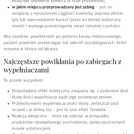
właściwe udzielenie pomocy w razie problemów),
w jakim miejscu przeprowadzany jest zabieg
– jest on
związany z naruszeniem ciągłości naskórka poprzez wbicie
igły lub wprowadzenie kaniuli (przez wcześniej wykonany
otwór) i wymaga przestrzegania zasad sterylnej czystości.
Aby zapobiec powikłaniom po podaniu kwasu hialuronowego,
pacjent powinien przestrzegać też zaleceń pozabiegowych, które
otrzyma w klinice od lekarza.
Najczęstsze powikłania po zabiegach z
wypełniaczami
To przede wszystkim:
Niepożądany efekt estetyczny, związany np. z podaniem zbyt
dużej ilości wypełniacza bądź jego przemieszczeniem.
Prześwitywanie wypełniacza przez skórę, zwłaszcza pod
oczami i w dolinę łez – jest to tzw. efekt Tyndalla.
Reakcja alergiczna – może się zdarzyć w przypadku
produktów niewiadomego pochodzenia, zanieczyszczonych
innymi substancjami.