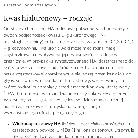
substancji odmładzających.
Kwas hialuronowy – rodzaje
Od strony chemicznej HA to liniowy polisacharyd zbudowany z
dwóch podjednostek (kwasu D-glukuronowego i N-
acetyloglukozaminy) połączonych ze sobą wiązaniami β-1,3 i β-1,4
– glikozydowymi. Hyaluronic Acid może mieć różną masę
cząsteczkową, co wpływa na jego właściwości i funkcje w
organizmie. W przypadku syntetyzowanego HA, dostarczanego do
skóry powierzchniowo bądź śródskórnie, hialuronian o niskiej
masie cząsteczkowej charakteryzuje się lepszą przenikalnością do
głębszych warstw naskórka, natomiast o wyższej – tworzy na
skórze hydrofilm chroniący przed przeznaskórkową utratą wody
(TEWL) oraz niekorzystnym działaniem czynników zewnętrznych.
W kosmetykach często łączy się kwasy hialuronowe o różnej
masie cząsteczkowej dla uzyskania synergicznego i
wszechstronnego efektu pielęgnacyjnego:
Wielkocząsteczkowy HA
(HMW –
High Molecular Weight
) – o
cząsteczkach powyżej 1 MDa (1 miliona daltonów). Utrzymuje
się na skórze, tworząc cienką błonę chroniącą przed