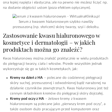
ona lepiej napięta i elastyczna, ale na pewno nie możesz liczyć np.
na dodanie objętości ustom (poza efektem optycznym).
Serum z kwasem hialuronowym szybko nawilży
przesuszoną (np. słońcem) skórę twarzy, szyi i dekoltu.
Zastosowanie kwasu hialuronowego w
kosmetyce i dermatologii – w jakich
produktach można go znaleźć?
Kwas hialuronowy można znaleźć praktycznie w wielu produktach
do pielęgnacji twarzy, ciała i włosów. Przede wszystkim jednak
wykorzystuje się go w takich kosmetykach, jak:
Kremy na dzień z HA
– polecane do codziennej pielęgnacji
skóry suchej, przesuszonej i odwodnionej bądź narażonej na
działanie czynników zewnętrznych. Kwas hialuronowy jest też
cennym składnikiem kremów do pielęgnacji skóry dojrzałej.
Kremy pod oczy z HA
– żelowe kremy z kwasem
hialuronowym są polecane jako „pierwszy krem pod oczy”, a
także osobom dużo pracującym przed komputerem oraz