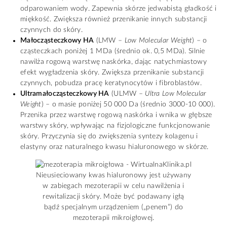
odparowaniem wody. Zapewnia skórze jedwabistą gładkość i
miękkość. Zwiększa również przenikanie innych substancji
czynnych do skóry.
Małocząsteczkowy HA
(LMW –
Low Molecular Weight
) – o
cząsteczkach poniżej 1 MDa (średnio ok. 0,5 MDa). Silnie
nawilża rogową warstwę naskórka, dając natychmiastowy
efekt wygładzenia skóry. Zwiększa przenikanie substancji
czynnych, pobudza pracę keratynocytów i fibroblastów.
Ultramałocząsteczkowy HA
(ULMW –
Ultra Low Molecular
Weight
) – o masie poniżej 50 000 Da (średnio 3000-10 000).
Przenika przez warstwę rogową naskórka i wnika w głębsze
warstwy skóry, wpływając na fizjologiczne funkcjonowanie
skóry. Przyczynia się do zwiększenia syntezy kolagenu i
elastyny oraz naturalnego kwasu hialuronowego w skórze.
Nieusieciowany kwas hialuronowy jest używany
w zabiegach mezoterapii w celu nawilżenia i
rewitalizacji skóry. Może być podawany igłą
bądź specjalnym urządzeniem („penem”) do
mezoterapii mikroigłowej.