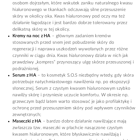
osobom dojrzałym, które wskutek zaniku naturalnego kwasu
hialuronowego w tkankach odczuwają silne przesuszenie
skóry w okolicy oka. Kwas hialuronowy pod oczy ma też
działanie łagodzące i jest bardzo dobrze tolerowany przez
delikatną skórę w tej okolicy.
Kremy na noc z HA
– głównym zadaniem kremów
stosowanych przed snem jest pobudzenie skóry do
regeneracji i naprawa uszkodzeń wywołanych przez różne
czynniki w ciągu dnia. Kwas hialuronowy działa w nich jak
prawdziwy „kompres” przynoszący ulgę skórze przesuszonej i
podrażnionej.
Serum z HA
– to kosmetyk S.O.S niezbędny wtedy, gdy skóra
potrzebuje natychmiastowego nawilżenia np. po ekspozycji
słonecznej. Serum z czystym kwasem hialuronowym szybko
nawilży skórę i przyniesie uczucie komfortu. W okresie np.
grzewczym bądź latem warto stosować je jako profilaktykę i
ochronę przed przesuszeniem skóry pod wpływem czynników
zewnętrznych;
Maseczki z HA
– bardzo dobre działanie nawilżające mają
zwłaszcza tzw. maseczki w płachcie nasączone czystym
kwasem hialuronowym, które błyskawicznie nawilżają i