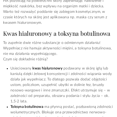
HA pozostają na powierzchni skóry zapewniając nawilżenie i
miękkość naskórka, bez wpływu na organizm matki i dziecka.
Warto też rozważyć poddanie się zabiegom kosmetycznym, w
czasie których na skórę jest aplikowana np. maska czy serum z
kwasem hialuronowym.
Kwas hialuronowy a toksyna botulinowa
To zupełnie dwie różne substancje o odmiennym działaniu!
Wypełniacz nie hamuje aktywności mięśni, a toksyna botulinowa,
nie ma działania wypełniającego.
Czym się dokładnie różnią?
Usieciowany
kwas hialuronowy
podawany w skórę igłą lub
kaniulą dzięki żelowej konsystencji i zdolności wiązania wody
działa jak wypełniacz. To dlatego pozwala dodać objętości
ustom, policzkom, uzupełnić ubytki w dolinie łez, bruzdy
nosowo-wargowe i inne zmarszczki. Efekt utrzymuje się – w
zależności od preparatu, obszaru podania i stylu życia – ok.
1,5-2 lata.
Toksyna botulinowa
ma płynną postać, pozbawioną zdolności
wolumetrycznych. Blokuje ona przewodnictwo nerwowo-