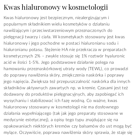
Kwas hialuronowy w kosmetologii
Kwas hialuronowy jest bezpiecznym, niealergizującym i
popularnym składnikiem wielu kosmetyków o działaniu
nawilżającym i przeciwstarzeniowym przeznaczonych do
pielęgnacji twarzy i ciała. W kosmetykach stosowany jest kwas
hialuronowy i jego pochodne w postaci hialuronianu sodu i
hialuronianu potasu. Stężenie HA nie przekracza w preparatach
kosmetycznych 2% – zwykle stosuje się 1% roztwór hyaluronic
acid w ilości 1-5%. Jego podstawowe działanie polega na
hamowaniu przeznaskórkowej utraty wody (TEWL), co prowadzi
do poprawy nawilżenia skóry, zmiękczenia naskórka i poprawy
jego napięcia. Zwiększa też przepuszczalność naskórka dla innych
składników aktywnych zawartych np. w kremie. Czasami jest też
dodawany do produktów pielęgnacyjnych, aby zapobiegać ich
wysychaniu i stabilizować ich fazę wodną. Co ważne, kwas
hialuronowy stosowany w kosmetologii nie ma dosłownego
działania wypełniającego (tak jak jego preparaty stosowane w
medycynie estetycznej), a opisy tego typu znajdujące się na
opakowaniach niektórych kremów czy balsamów do ust mogą być
mylące. Oczywiście, poprawa nawilżenia skóry sprawia, że staje się