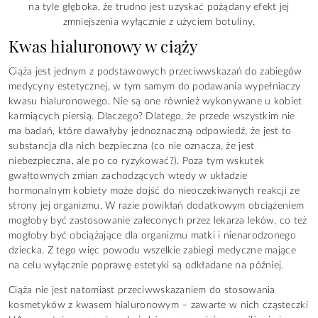
na tyle głęboka, że trudno jest uzyskać pożądany efekt jej
zmniejszenia wyłącznie z użyciem botuliny.
Kwas hialuronowy w ciąży
Ciąża jest jednym z podstawowych przeciwwskazań do zabiegów
medycyny estetycznej, w tym samym do podawania wypełniaczy
kwasu hialuronowego. Nie są one również wykonywane u kobiet
karmiących piersią. Dlaczego? Dlatego, że przede wszystkim nie
ma badań, które dawałyby jednoznaczną odpowiedź, że jest to
substancja dla nich bezpieczna (co nie oznacza, że jest
niebezpieczna, ale po co ryzykować?). Poza tym wskutek
gwałtownych zmian zachodzących wtedy w układzie
hormonalnym kobiety może dojść do nieoczekiwanych reakcji ze
strony jej organizmu. W razie powikłań dodatkowym obciążeniem
mogłoby być zastosowanie zaleconych przez lekarza leków, co też
mogłoby być obciążające dla organizmu matki i nienarodzonego
dziecka. Z tego więc powodu wszelkie zabiegi medyczne mające
na celu wyłącznie poprawę estetyki są odkładane na później.
Ciąża nie jest natomiast przeciwwskazaniem do stosowania
kosmetyków z kwasem hialuronowym – zawarte w nich cząsteczki