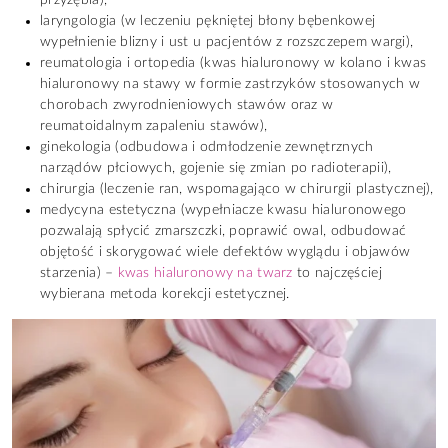
laryngologia (w leczeniu pękniętej błony bębenkowej
wypełnienie blizny i ust u pacjentów z rozszczepem wargi),
reumatologia i ortopedia (kwas hialuronowy w kolano i kwas
hialuronowy na stawy w formie zastrzyków stosowanych w
chorobach zwyrodnieniowych stawów oraz w
reumatoidalnym zapaleniu stawów),
ginekologia (odbudowa i odmłodzenie zewnętrznych
narządów płciowych, gojenie się zmian po radioterapii),
chirurgia (leczenie ran, wspomagająco w chirurgii plastycznej),
medycyna estetyczna (wypełniacze kwasu hialuronowego
pozwalają spłycić zmarszczki, poprawić owal, odbudować
objętość i skorygować wiele defektów wyglądu i objawów
starzenia) –
kwas hialuronowy na twarz
to najczęściej
wybierana metoda korekcji estetycznej.