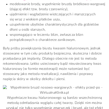
modelowanie brody, wypełnienie bruzdy bródkowo-wargowej
(dającej efekt tzw. brody czarownicy),
ujędrnienie i wygładzenie wiotczejących i marszczących
się wraz z wiekiem płatków uszu,
uzupełnienie ubytków charakterystycznych dla grzbietów
dłoni u osób starszych,
wspomagająco w leczeniu blizn, zwłaszcza blizn
potrądzikowych o charakterze zanikowym.
Były próby powiększania biustu kwasem hialuronowym, jednak
stosowane w tym celu produkty bezpieczna, skuteczna i dobrze
przebadana jak implanty. Dlatego obecnie nie jest to metoda
rekomendowana. Lekko usieciowany bądź nieusieciowany kwas
hialuronowy (w formie mezoterapii) może natomiast być
stosowany jako metoda rewitalizacji, nawilżenia i poprawy
napięcia skóry w okolicy dekoltu i piersi.
Wypełniacze kwasu hialuronowego są bardzo wszechstronną
metodą odmładzania wyglądu całej twarzy. Dzięki nim można
uzyskać nie tylko wypełnienie zmarszczek i bruzd, ale też efekt