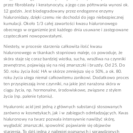
przez fibroblasty i keratynocyty, a jego czas półtrwania wynosi ok.
12 godzin. Jest biodegradowany przez endogenne enzymy
hialuronidazy, dzięki czemu nie dochodzi do jego niebezpiecznej
kumulacji. Około 1/3 całej zawartości kwasu hialuronowego
obecnego w organizmie jest każdego dnia usuwane i zastępowane
cząsteczkami nowopowstałymi.
Niestety, w procesie starzenia całkowita ilość kwasu
hialuronowego w tkankach stopniowo maleje, co powoduje, że
skóra staje się coraz bardziej wiotka, sucha, wrażliwa na czynniki
zewnętrzne, pojawiają się na niej zmarszczki i bruzdy. Od 25. Do
50. roku życia ilość HA w skórze zmniejsza się o 50%, a ok. 80.
roku życia ulega niemal całkowitemu zanikowi. Dodatkowo proces
ten przyspieszają inne czynniki, na jakie jest narażona skóra w
ciągu życia, np. hormonalne, środowiskowe, związane z stylem
życia (np. palenie tytoniu).
Hyaluronic acid jest jedną z głównych substancji stosowanych
zarówno w kosmetykach, jak i w zabiegach odmładzających. Kwas
hialuronowy na twarz pozwala intensywnie nawilżyć skórę,
wygładzić zmarszczki, spowolnić pojawianie się objawów
starzenia. To dziś jedna z najlepiej poznanych i sprawdzonych