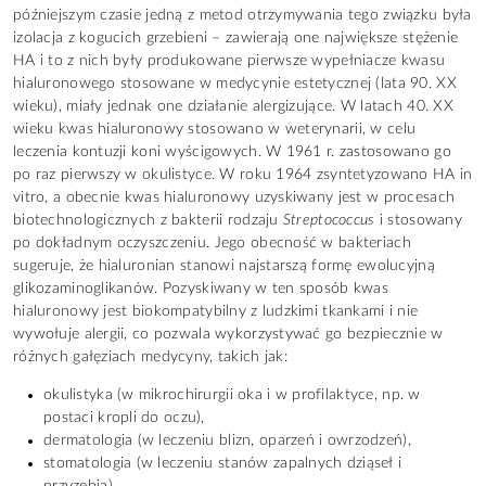
późniejszym czasie jedną z metod otrzymywania tego związku była
izolacja z kogucich grzebieni – zawierają one największe stężenie
HA i to z nich były produkowane pierwsze wypełniacze kwasu
hialuronowego stosowane w medycynie estetycznej (lata 90. XX
wieku), miały jednak one działanie alergizujące. W latach 40. XX
wieku kwas hialuronowy stosowano w weterynarii, w celu
leczenia kontuzji koni wyścigowych. W 1961 r. zastosowano go
po raz pierwszy w okulistyce. W roku 1964 zsyntetyzowano HA in
vitro, a obecnie kwas hialuronowy uzyskiwany jest w procesach
biotechnologicznych z bakterii rodzaju
Streptococcus
i stosowany
po dokładnym oczyszczeniu. Jego obecność w bakteriach
sugeruje, że hialuronian stanowi najstarszą formę ewolucyjną
glikozaminoglikanów. Pozyskiwany w ten sposób kwas
hialuronowy jest biokompatybilny z ludzkimi tkankami i nie
wywołuje alergii, co pozwala wykorzystywać go bezpiecznie w
różnych gałęziach medycyny, takich jak:
okulistyka (w mikrochirurgii oka i w profilaktyce, np. w
postaci kropli do oczu),
dermatologia (w leczeniu blizn, oparzeń i owrzodzeń),
stomatologia (w leczeniu stanów zapalnych dziąseł i
przyzębia),