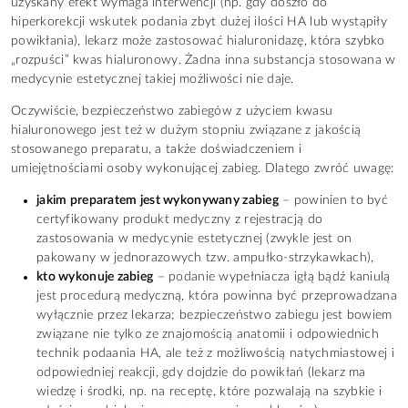
uzyskany efekt wymaga interwencji (np. gdy doszło do
hiperkorekcji wskutek podania zbyt dużej ilości HA lub wystąpiły
powikłania), lekarz może zastosować hialuronidazę, która szybko
„rozpuści” kwas hialuronowy. Żadna inna substancja stosowana w
medycynie estetycznej takiej możliwości nie daje.
Oczywiście, bezpieczeństwo zabiegów z użyciem kwasu
hialuronowego jest też w dużym stopniu związane z jakością
stosowanego preparatu, a także doświadczeniem i
umiejętnościami osoby wykonującej zabieg. Dlatego zwróć uwagę:
jakim preparatem jest wykonywany zabieg
– powinien to być
certyfikowany produkt medyczny z rejestracją do
zastosowania w medycynie estetycznej (zwykle jest on
pakowany w jednorazowych tzw. ampułko-strzykawkach),
kto wykonuje zabieg
– podanie wypełniacza igłą bądź kaniulą
jest procedurą medyczną, która powinna być przeprowadzana
wyłącznie przez lekarza; bezpieczeństwo zabiegu jest bowiem
związane nie tylko ze znajomością anatomii i odpowiednich
technik podaania HA, ale też z możliwością natychmiastowej i
odpowiedniej reakcji, gdy dojdzie do powikłań (lekarz ma
wiedzę i środki, np. na receptę, które pozwalają na szybkie i