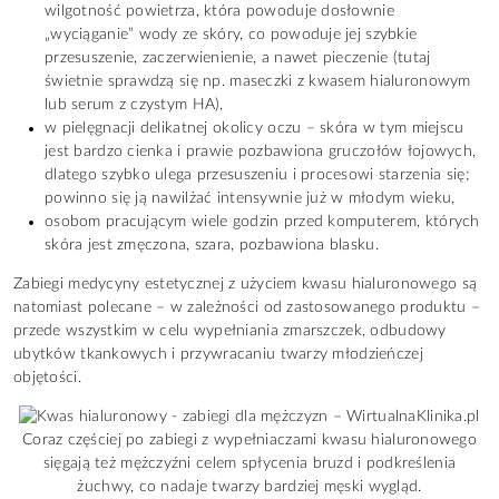
wilgotność powietrza, która powoduje dosłownie
„wyciąganie” wody ze skóry, co powoduje jej szybkie
przesuszenie, zaczerwienienie, a nawet pieczenie (tutaj
świetnie sprawdzą się np. maseczki z kwasem hialuronowym
lub serum z czystym HA),
w pielęgnacji delikatnej okolicy oczu – skóra w tym miejscu
jest bardzo cienka i prawie pozbawiona gruczołów łojowych,
dlatego szybko ulega przesuszeniu i procesowi starzenia się;
powinno się ją nawilżać intensywnie już w młodym wieku,
osobom pracującym wiele godzin przed komputerem, których
skóra jest zmęczona, szara, pozbawiona blasku.
Zabiegi medycyny estetycznej z użyciem kwasu hialuronowego są
natomiast polecane – w zależności od zastosowanego produktu –
przede wszystkim w celu wypełniania zmarszczek, odbudowy
ubytków tkankowych i przywracaniu twarzy młodzieńczej
objętości.
Coraz częściej po zabiegi z wypełniaczami kwasu hialuronowego
sięgają też mężczyźni celem spłycenia bruzd i podkreślenia
żuchwy, co nadaje twarzy bardziej męski wygląd.