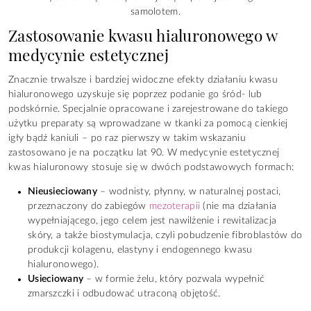
samolotem.
Zastosowanie kwasu hialuronowego w
medycynie estetycznej
Znacznie trwalsze i bardziej widoczne efekty działaniu kwasu
hialuronowego uzyskuje się poprzez podanie go śród- lub
podskórnie. Specjalnie opracowane i zarejestrowane do takiego
użytku preparaty są wprowadzane w tkanki za pomocą cienkiej
igły bądź kaniuli – po raz pierwszy w takim wskazaniu
zastosowano je na początku lat 90. W medycynie estetycznej
kwas hialuronowy stosuje się w dwóch podstawowych formach:
Nieusieciowany
– wodnisty, płynny, w naturalnej postaci,
przeznaczony do zabiegów
mezoterapii
(nie ma działania
wypełniającego, jego celem jest nawilżenie i rewitalizacja
skóry, a także biostymulacja, czyli pobudzenie fibroblastów do
produkcji kolagenu, elastyny i endogennego kwasu
hialuronowego).
Usieciowany
– w formie żelu, który pozwala wypełnić
zmarszczki i odbudować utraconą objętość.