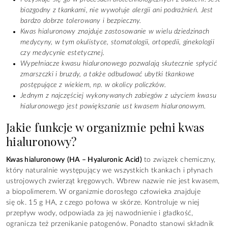
biozgodny z tkankami, nie wywołuje alergii ani podrażnień. Jest
bardzo dobrze tolerowany i bezpieczny.
Kwas hialuronowy znajduje zastosowanie w wielu dziedzinach
medycyny, w tym okulistyce, stomatologii, ortopedii, ginekologii
czy medycynie estetycznej.
Wypełniacze kwasu hialuronowego pozwalają skutecznie spłycić
zmarszczki i bruzdy, a także odbudować ubytki tkankowe
postępujące z wiekiem, np. w okolicy policzków.
Jednym z najczęściej wykonywanych zabiegów z użyciem kwasu
hialuronowego jest powiększanie ust kwasem hialuronowym.
Jakie funkcje w organizmie pełni kwas
hialuronowy?
Kwas hialuronowy
(HA – Hyaluronic Acid)
to związek chemiczny,
który naturalnie występujący we wszystkich tkankach i płynach
ustrojowych zwierząt kręgowych. Wbrew nazwie nie jest kwasem,
a biopolimerem. W organizmie dorosłego człowieka znajduje
się ok. 15 g HA, z czego połowa w skórze. Kontroluje w niej
przepływ wody, odpowiada za jej nawodnienie i gładkość,
ogranicza też przenikanie patogenów. Ponadto stanowi składnik