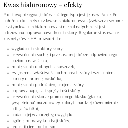
Kwas hialuronowy – efekty
Podstawą pielęgnacji skóry każdego typu jest jej nawilżanie. Po
nałożeniu kosmetyku z kwasem hialuronowym (zwłaszcza serum z
czystym kwasem hialuronowym) niemal natychmiast jest
odczuwana poprawa nawodnienia skóry. Regularne stosowanie
kosmetyków z HA prowadzi do:
wygładzenia struktury skóry,
przywrócenia suchej i przesuszonej skórze odpowiedniego
poziomu nawilżenia,
zmniejszenia drobnych zmarszczek,
zwiększenia właściwości ochronnych skóry i wzmocnienia
bariery ochronnej naskórka,
zmniejszenia podrażnień, ukojenia skóry,
poprawy napięcia i sprężystości skóry,
przywrócenia skórze promiennego blasku (gładka,
„wypełniona” ma zdrowszy koloryt i bardziej równomiernie
odbija światło),
nadania jej wypoczętego wyglądu,
ogólnej poprawy kondycji skóry,
redukcji cieni pod oczami.