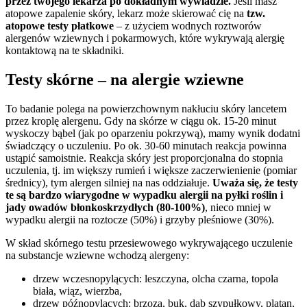
przez twojego lekarza po dokładnym wywiadzie.
Jeśli masz
atopowe zapalenie skóry, lekarz może skierować cię na
tzw.
atopowe testy płatkowe
– z użyciem wodnych roztworów
alergenów wziewnych i pokarmowych, które wykrywają alergię
kontaktową na te składniki.
Testy skórne – na alergie wziewne
To badanie polega na powierzchownym nakłuciu skóry lancetem
przez kroplę alergenu. Gdy na skórze w ciągu ok. 15-20 minut
wyskoczy bąbel (jak po oparzeniu pokrzywą), mamy wynik dodatni
świadczący o uczuleniu. Po ok. 30-60 minutach reakcja powinna
ustąpić samoistnie. Reakcja skóry jest proporcjonalna do stopnia
uczulenia, tj. im większy rumień i większe zaczerwienienie (pomiar
średnicy), tym alergen silniej na nas oddziałuje.
Uważa się, że testy
te są bardzo wiarygodne w wypadku alergii na pyłki roślin i
jady owadów błonkoskrzydłych (80-100%)
, nieco mniej w
wypadku alergii na roztocze (50%) i grzyby pleśniowe (30%).
W skład skórnego testu przesiewowego wykrywającego uczulenie
na substancje wziewne wchodzą alergeny:
drzew wczesnopylących: leszczyna, olcha czarna, topola
biała, wiąz, wierzba,
drzew późnopylących: brzoza, buk, dąb szypułkowy, platan,