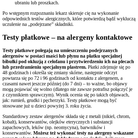
ubraniu lub proszkach.
Po wstępnym rozpoznaniu lekarz skieruje cię na wykonanie
odpowiednich testów alergicznych, które potwierdzą bądź wykluczą
uczulenie na „podejrzane” składniki.
Testy płatkowe – na alergeny kontaktowe
Testy płatkowe polegają na umieszczeniu podejrzanych
alergenów w postaci maści lub płynu na płatku specjalnej
bibułki pod okluzją z celofanu i przytwierdzeniu ich na plecach
lub przedramieniu specjalnym plastrem.
Płatki zdejmuje się po
48 godzinach i określa się zmiany skórne, następnie odczyt
powtarza się po 72 i 96 godzinach od kontaktu z alergenem, a
czasami nawet jeszcze później (do 7 dni) – to ważne, bo objawy
mogą pojawiać się wolno (dlatego nie zawsze potrafisz połączyć je
z czynnikiem sprawczym). Wynik ocenia się po takich objawach,
jak: rumień, grudki i pęcherzyki. Testy płatkowe mogą być
stosowane już u dzieci powyżej 3. roku życia.
Standardowy zestaw alergenów składa się z metali (nikiel, chrom,
kobalt), konserwantów, olejków eterycznych i substancji
zapachowych, leków (np. neomycyna), barwników i
konserwantów.
Możesz też wykonać testy na alergeny wskazane