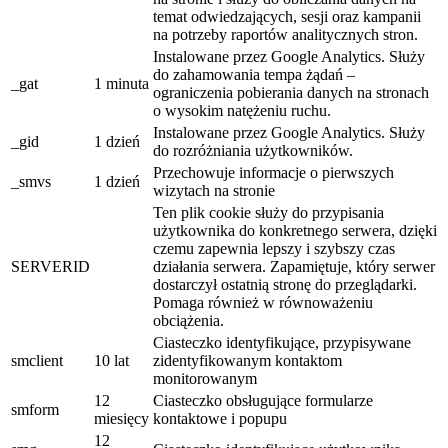
temat odwiedzających, sesji oraz kampanii
na potrzeby raportów analitycznych stron.
Instalowane przez Google Analytics. Służy
do zahamowania tempa żądań –
_gat
1 minuta
ograniczenia pobierania danych na stronach
o wysokim natężeniu ruchu.
Instalowane przez Google Analytics. Służy
_gid
1 dzień
do rozróżniania użytkowników.
Przechowuje informacje o pierwszych
_smvs
1 dzień
wizytach na stronie
Ten plik cookie służy do przypisania
użytkownika do konkretnego serwera, dzięki
czemu zapewnia lepszy i szybszy czas
SERVERID
działania serwera. Zapamiętuje, który serwer
dostarczył ostatnią stronę do przeglądarki.
Pomaga również w równoważeniu
obciążenia.
Ciasteczko identyfikujące, przypisywane
smclient
10 lat
zidentyfikowanym kontaktom
monitorowanym
12
Ciasteczko obsługujące formularze
smform
miesięcy
kontaktowe i popupu
12