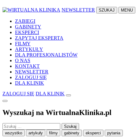
NEWSLETTER
SZUKAJ
MENU
ZABIEGI
GABINETY
EKSPERCI
ZAPYTAJ EKSPERTA
FILMY
ARTYKUŁY
DLA PROFESJONALISTÓW
O NAS
KONTAKT
NEWSLETTER
ZALOGUJ SIĘ
DLA KLINIK
ZALOGUJ SIĘ
DLA KLINIK
Wyszukaj na WirtualnaKlinika.pl
Szukaj:
wszystko
artykuły
filmy
gabinety
eksperci
pytania