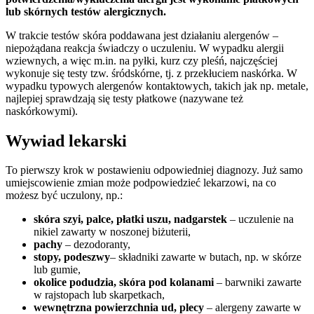
lub skórnych testów alergicznych.
W trakcie testów skóra poddawana jest działaniu alergenów –
niepożądana reakcja świadczy o uczuleniu. W wypadku alergii
wziewnych, a więc m.in. na pyłki, kurz czy pleśń, najczęściej
wykonuje się testy tzw. śródskórne, tj. z przekłuciem naskórka. W
wypadku typowych alergenów kontaktowych, takich jak np. metale,
najlepiej sprawdzają się testy płatkowe (nazywane też
naskórkowymi).
Wywiad lekarski
To pierwszy krok w postawieniu odpowiedniej diagnozy. Już samo
umiejscowienie zmian może podpowiedzieć lekarzowi, na co
możesz być uczulony, np.:
skóra szyi, palce, płatki uszu, nadgarstek
– uczulenie na
nikiel zawarty w noszonej biżuterii,
pachy
– dezodoranty,
stopy, podeszwy
– składniki zawarte w butach, np. w skórze
lub gumie,
okolice podudzia, skóra pod kolanami
– barwniki zawarte
w rajstopach lub skarpetkach,
wewnętrzna powierzchnia ud, plecy
– alergeny zawarte w