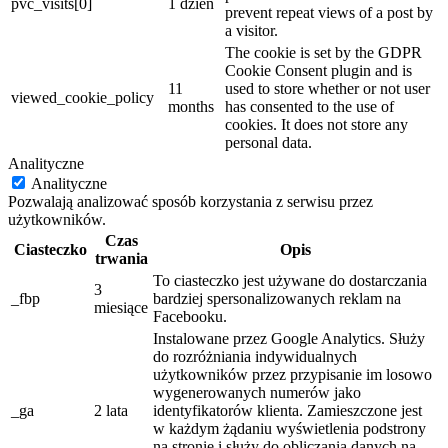
pvc_visits[0]
1 dzień
prevent repeat views of a post by
a visitor.
The cookie is set by the GDPR
Cookie Consent plugin and is
11
used to store whether or not user
viewed_cookie_policy
months
has consented to the use of
cookies. It does not store any
personal data.
Analityczne
Analityczne
Pozwalają analizować sposób korzystania z serwisu przez
użytkowników.
Czas
Ciasteczko
Opis
trwania
To ciasteczko jest używane do dostarczania
3
_fbp
bardziej spersonalizowanych reklam na
miesiące
Facebooku.
Instalowane przez Google Analytics. Służy
do rozróżniania indywidualnych
użytkowników przez przypisanie im losowo
wygenerowanych numerów jako
_ga
2 lata
identyfikatorów klienta. Zamieszczone jest
w każdym żądaniu wyświetlenia podstrony
na stronie i służy do obliczania danych na