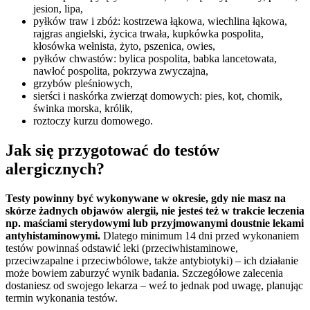
jesion, lipa,
pyłków traw i zbóż: kostrzewa łąkowa, wiechlina łąkowa,
rajgras angielski, życica trwała, kupkówka pospolita,
kłosówka wełnista, żyto, pszenica, owies,
pyłków chwastów: bylica pospolita, babka lancetowata,
nawłoć pospolita, pokrzywa zwyczajna,
grzybów pleśniowych,
sierści i naskórka zwierząt domowych: pies, kot, chomik,
świnka morska, królik,
roztoczy kurzu domowego.
Jak się przygotować do testów
alergicznych?
Testy powinny być wykonywane w okresie, gdy nie masz na
skórze żadnych objawów alergii, nie jesteś też w trakcie leczenia
np. maściami sterydowymi lub przyjmowanymi doustnie lekami
antyhistaminowymi.
Dlatego minimum 14 dni przed wykonaniem
testów powinnaś odstawić leki (przeciwhistaminowe,
przeciwzapalne i przeciwbólowe, także antybiotyki) – ich działanie
może bowiem zaburzyć wynik badania. Szczegółowe zalecenia
dostaniesz od swojego lekarza – weź to jednak pod uwagę, planując
termin wykonania testów.