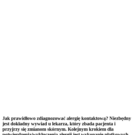
Jak prawidłowo zdiagnozować alergię kontaktową? Niezbędny
jest dokładny wywiad u lekarza, który zbada pacjenta i
przyjrzy się zmianom skórnym. Kolejnym krokiem dla
potwierdzenia/wykluczenia alergii jest wykonanie płatkowych