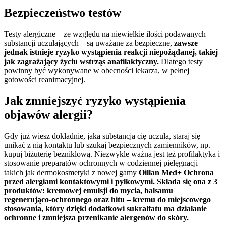
Bezpieczeństwo testów
Testy alergiczne – ze względu na niewielkie ilości podawanych
substancji uczulających – są uważane za bezpieczne,
zawsze
jednak istnieje ryzyko wystąpienia reakcji niepożądanej, takiej
jak zagrażający życiu wstrząs anafilaktyczny.
Dlatego testy
powinny być wykonywane w obecności lekarza, w pełnej
gotowości reanimacyjnej.
Jak zmniejszyć ryzyko wystąpienia
objawów alergii?
Gdy już wiesz dokładnie, jaka substancja cię uczula, staraj się
unikać z nią kontaktu lub szukaj bezpiecznych zamienników, np.
kupuj biżuterię bezniklową. Niezwykle ważna jest też profilaktyka i
stosowanie preparatów ochronnych w codziennej pielęgnacji –
takich jak dermokosmetyki z nowej gamy
Oillan Med+ Ochrona
przed alergiami kontaktowymi i pyłkowymi. Składa się ona z 3
produktów: kremowej emulsji do mycia, balsamu
regenerująco-ochronnego oraz hitu – kremu do miejscowego
stosowania, który dzięki dodatkowi sukralfatu ma działanie
ochronne i zmniejsza przenikanie alergenów do skóry.