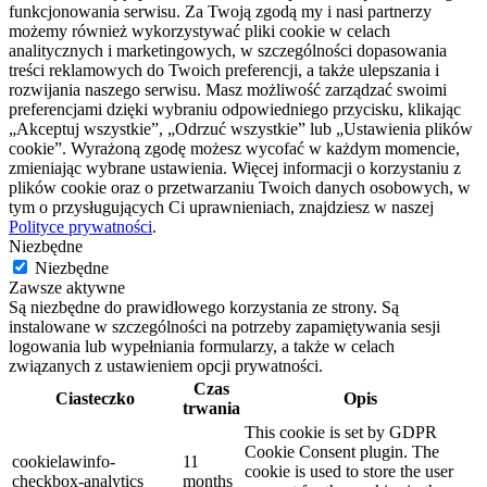
funkcjonowania serwisu. Za Twoją zgodą my i nasi partnerzy
możemy również wykorzystywać pliki cookie w celach
analitycznych i marketingowych, w szczególności dopasowania
treści reklamowych do Twoich preferencji, a także ulepszania i
rozwijania naszego serwisu. Masz możliwość zarządzać swoimi
preferencjami dzięki wybraniu odpowiedniego przycisku, klikając
„Akceptuj wszystkie”, „Odrzuć wszystkie” lub „Ustawienia plików
cookie”. Wyrażoną zgodę możesz wycofać w każdym momencie,
zmieniając wybrane ustawienia. Więcej informacji o korzystaniu z
plików cookie oraz o przetwarzaniu Twoich danych osobowych, w
tym o przysługujących Ci uprawnieniach, znajdziesz w naszej
Polityce prywatności
.
Niezbędne
Niezbędne
Zawsze aktywne
Są niezbędne do prawidłowego korzystania ze strony. Są
instalowane w szczególności na potrzeby zapamiętywania sesji
logowania lub wypełniania formularzy, a także w celach
związanych z ustawieniem opcji prywatności.
Czas
Ciasteczko
Opis
trwania
This cookie is set by GDPR
Cookie Consent plugin. The
cookielawinfo-
11
cookie is used to store the user
checkbox-analytics
months