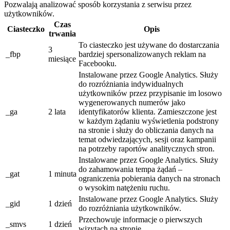
Pozwalają analizować sposób korzystania z serwisu przez
użytkowników.
Czas
Ciasteczko
Opis
trwania
To ciasteczko jest używane do dostarczania
3
_fbp
bardziej spersonalizowanych reklam na
miesiące
Facebooku.
Instalowane przez Google Analytics. Służy
do rozróżniania indywidualnych
użytkowników przez przypisanie im losowo
wygenerowanych numerów jako
_ga
2 lata
identyfikatorów klienta. Zamieszczone jest
w każdym żądaniu wyświetlenia podstrony
na stronie i służy do obliczania danych na
temat odwiedzających, sesji oraz kampanii
na potrzeby raportów analitycznych stron.
Instalowane przez Google Analytics. Służy
do zahamowania tempa żądań –
_gat
1 minuta
ograniczenia pobierania danych na stronach
o wysokim natężeniu ruchu.
Instalowane przez Google Analytics. Służy
_gid
1 dzień
do rozróżniania użytkowników.
Przechowuje informacje o pierwszych
_smvs
1 dzień
wizytach na stronie