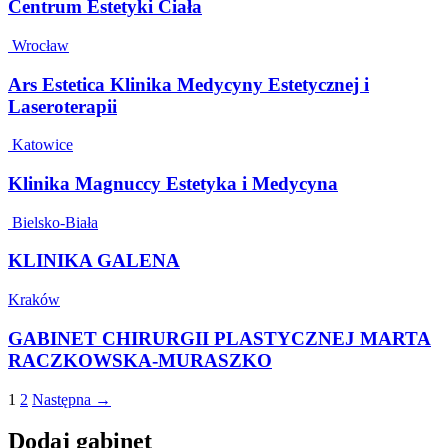
Centrum Estetyki Ciała
Wrocław
Ars Estetica Klinika Medycyny Estetycznej i
Laseroterapii
Katowice
Klinika Magnuccy Estetyka i Medycyna
Bielsko-Biała
KLINIKA GALENA
Kraków
GABINET CHIRURGII PLASTYCZNEJ MARTA
RACZKOWSKA-MURASZKO
1
2
Następna →
Dodaj gabinet