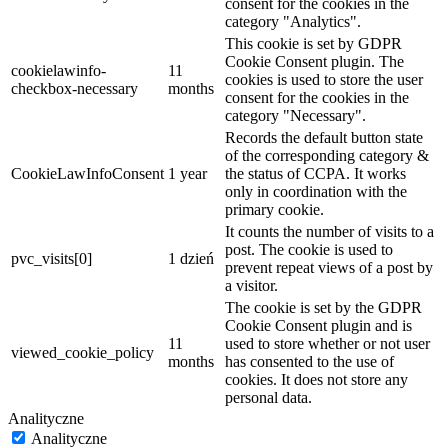
consent for the cookies in the
category "Analytics".
This cookie is set by GDPR
Cookie Consent plugin. The
cookielawinfo-
11
cookies is used to store the user
checkbox-necessary
months
consent for the cookies in the
category "Necessary".
Records the default button state
of the corresponding category &
CookieLawInfoConsent
1 year
the status of CCPA. It works
only in coordination with the
primary cookie.
It counts the number of visits to a
post. The cookie is used to
pvc_visits[0]
1 dzień
prevent repeat views of a post by
a visitor.
The cookie is set by the GDPR
Cookie Consent plugin and is
11
used to store whether or not user
viewed_cookie_policy
months
has consented to the use of
cookies. It does not store any
personal data.
Analityczne
Analityczne