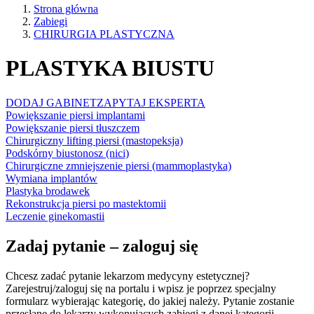
Strona główna
Zabiegi
CHIRURGIA PLASTYCZNA
PLASTYKA BIUSTU
DODAJ GABINET
ZAPYTAJ EKSPERTA
Powiększanie piersi implantami
Powiększanie piersi tłuszczem
Chirurgiczny lifting piersi (mastopeksja)
Podskórny biustonosz (nici)
Chirurgiczne zmniejszenie piersi (mammoplastyka)
Wymiana implantów
Plastyka brodawek
Rekonstrukcja piersi po mastektomii
Leczenie ginekomastii
Zadaj pytanie – zaloguj się
Chcesz zadać pytanie lekarzom medycyny estetycznej?
Zarejestruj/zaloguj się na portalu i wpisz je poprzez specjalny
formularz wybierając kategorię, do jakiej należy. Pytanie zostanie
przesłane do lekarzy wykonujących zabiegi z danej kategorii.