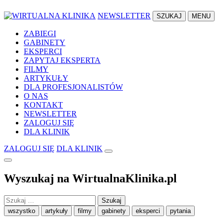
NEWSLETTER
SZUKAJ
MENU
ZABIEGI
GABINETY
EKSPERCI
ZAPYTAJ EKSPERTA
FILMY
ARTYKUŁY
DLA PROFESJONALISTÓW
O NAS
KONTAKT
NEWSLETTER
ZALOGUJ SIĘ
DLA KLINIK
ZALOGUJ SIĘ
DLA KLINIK
Wyszukaj na WirtualnaKlinika.pl
Szukaj:
wszystko
artykuły
filmy
gabinety
eksperci
pytania