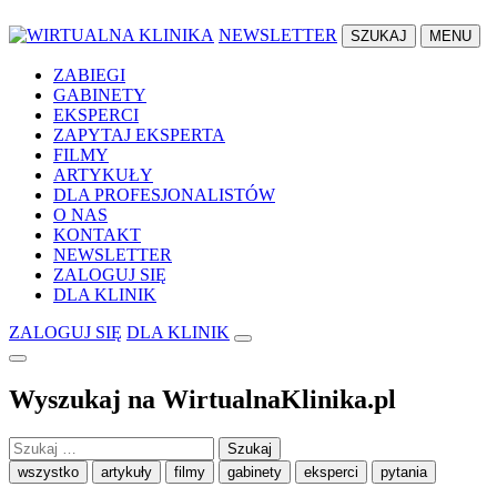
NEWSLETTER
SZUKAJ
MENU
ZABIEGI
GABINETY
EKSPERCI
ZAPYTAJ EKSPERTA
FILMY
ARTYKUŁY
DLA PROFESJONALISTÓW
O NAS
KONTAKT
NEWSLETTER
ZALOGUJ SIĘ
DLA KLINIK
ZALOGUJ SIĘ
DLA KLINIK
Wyszukaj na WirtualnaKlinika.pl
Szukaj:
wszystko
artykuły
filmy
gabinety
eksperci
pytania