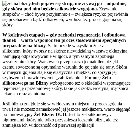
Jeśli pojawi się strup, nie zrywaj go – odpadnie,
gdy skóra pod nim będzie całkowicie wygojona.
Zrywanie
strupków – choć bywa przyjemne:-) – zwiększa ryzyko pojawienia
się przebarwień bądź odbarwień, wydłuża też proces gojenia się
skóry.
W kolejnych etapach – gdy zachodzi regeneracja i odbudowa
tkanek – warto wspomóc ten proces stosowaniem specjalnych
preparatów na blizny.
Są to przede wszystkim żele z
silikonem, który tworzy na skórze niewidzialną warstwę okluzyjną
hamującą odparowywanie wilgoci, a tym samym zapobiega
wysuszeniu skóry. Warstwa ta przepuszcza jednak tlen, dzięki
czemu stworzone są optymalne warunki do gojenia się rany. Skóra
w miejscu gojenia staje się elastyczna i miękka, co sprzyja jej
szybszemu i prawidłowemu „zabliźnianiu”. Formułę
Żelu
silikonowego na Blizny
wzbogacono też o składniki wspomagające
regenerację i przebudowę skóry, takie jak izokwercetyna, mącznica
lekarska oraz alantoina.
Jeśli blizna znajduje się w widocznym miejscu, a proces gojenia
trwa i nie możesz zamaskować jej jeszcze makijażem, warto sięgnąć
po innowacyjny
Żel Blizny DUO
. Jest to żel silikonowy z
pigmentami, który nie tylko przyspiesza leczenie blizn, ale też
zmniejsza ich widoczność od pierwszej aplikacji!