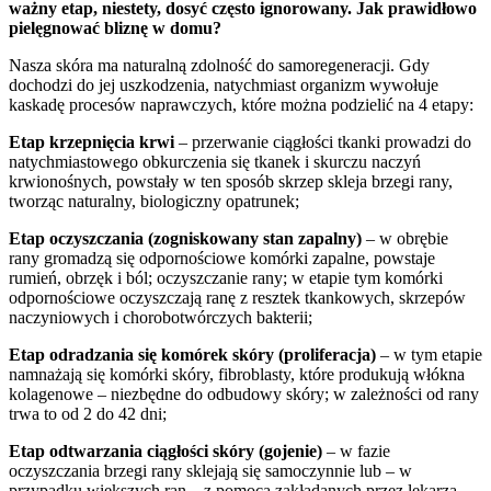
ważny etap, niestety, dosyć często ignorowany. Jak prawidłowo
pielęgnować bliznę w domu?
Nasza skóra ma naturalną zdolność do samoregeneracji. Gdy
dochodzi do jej uszkodzenia, natychmiast organizm wywołuje
kaskadę procesów naprawczych, które można podzielić na 4 etapy:
Etap krzepnięcia krwi
– przerwanie ciągłości tkanki prowadzi do
natychmiastowego obkurczenia się tkanek i skurczu naczyń
krwionośnych, powstały w ten sposób skrzep skleja brzegi rany,
tworząc naturalny, biologiczny opatrunek;
Etap oczyszczania (zogniskowany stan zapalny)
– w obrębie
rany gromadzą się odpornościowe komórki zapalne, powstaje
rumień, obrzęk i ból; oczyszczanie rany; w etapie tym komórki
odpornościowe oczyszczają ranę z resztek tkankowych, skrzepów
naczyniowych i chorobotwórczych bakterii;
Etap odradzania się komórek skóry (proliferacja)
– w tym etapie
namnażają się komórki skóry, fibroblasty, które produkują włókna
kolagenowe – niezbędne do odbudowy skóry; w zależności od rany
trwa to od 2 do 42 dni;
Etap odtwarzania ciągłości skóry (gojenie)
– w fazie
oczyszczania brzegi rany sklejają się samoczynnie lub – w
przypadku większych ran – z pomocą zakładanych przez lekarza