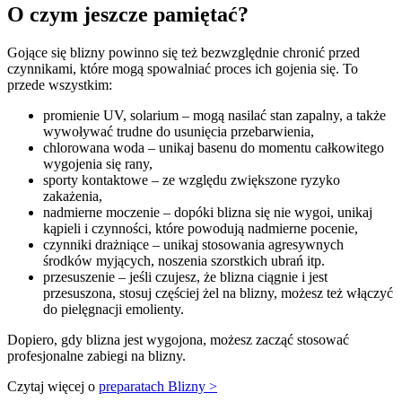
O czym jeszcze pamiętać?
Gojące się blizny powinno się też bezwzględnie chronić przed
czynnikami, które mogą spowalniać proces ich gojenia się. To
przede wszystkim:
promienie UV, solarium – mogą nasilać stan zapalny, a także
wywoływać trudne do usunięcia przebarwienia,
chlorowana woda – unikaj basenu do momentu całkowitego
wygojenia się rany,
sporty kontaktowe – ze względu zwiększone ryzyko
zakażenia,
nadmierne moczenie – dopóki blizna się nie wygoi, unikaj
kąpieli i czynności, które powodują nadmierne pocenie,
czynniki drażniące – unikaj stosowania agresywnych
środków myjących, noszenia szorstkich ubrań itp.
przesuszenie – jeśli czujesz, że blizna ciągnie i jest
przesuszona, stosuj częściej żel na blizny, możesz też włączyć
do pielęgnacji emolienty.
Dopiero, gdy blizna jest wygojona, możesz zacząć stosować
profesjonalne zabiegi na blizny.
Czytaj więcej o
preparatach Blizny >