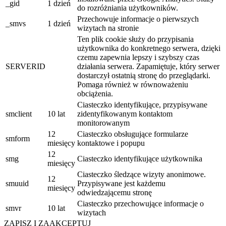
_gid
1 dzień
do rozróżniania użytkowników.
Przechowuje informacje o pierwszych
_smvs
1 dzień
wizytach na stronie
Ten plik cookie służy do przypisania
użytkownika do konkretnego serwera, dzięki
czemu zapewnia lepszy i szybszy czas
SERVERID
działania serwera. Zapamiętuje, który serwer
dostarczył ostatnią stronę do przeglądarki.
Pomaga również w równoważeniu
obciążenia.
Ciasteczko identyfikujące, przypisywane
smclient
10 lat
zidentyfikowanym kontaktom
monitorowanym
12
Ciasteczko obsługujące formularze
smform
miesięcy
kontaktowe i popupu
12
smg
Ciasteczko identyfikujące użytkownika
miesięcy
Ciasteczko śledzące wizyty anonimowe.
12
smuuid
Przypisywane jest każdemu
miesięcy
odwiedzającemu stronę
Ciasteczko przechowujące informacje o
smvr
10 lat
wizytach
ZAPISZ I ZAAKCEPTUJ