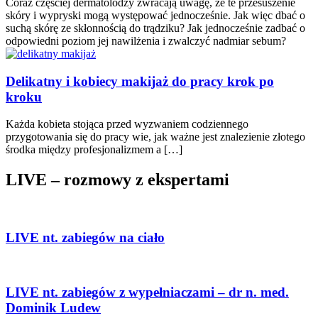
Coraz częściej dermatolodzy zwracają uwagę, że te przesuszenie
skóry i wypryski mogą występować jednocześnie. Jak więc dbać o
suchą skórę ze skłonnością do trądziku? Jak jednocześnie zadbać o
odpowiedni poziom jej nawilżenia i zwalczyć nadmiar sebum?
Delikatny i kobiecy makijaż do pracy krok po
kroku
Każda kobieta stojąca przed wyzwaniem codziennego
przygotowania się do pracy wie, jak ważne jest znalezienie złotego
środka między profesjonalizmem a […]
LIVE – rozmowy z ekspertami
LIVE nt. zabiegów na ciało
LIVE nt. zabiegów z wypełniaczami – dr n. med.
Dominik Ludew