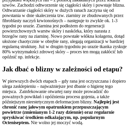
szwów. Zachodzi odtworzenie się ciągłości skóry i powstaje blizna.
Odtwarzanie ciągłości skóry w dużych ranach zaczyna się od
powstania w dnie skaleczenia tzw. ziarniny ze zbudowanych przez
fibroblasty naczyń krwionośnych – następuje to zwykle ok. 1-3
tygodni po urazie. Ziarnina jest podłożem do regeneracji
powierzchownych warstw skóry i naskórka, który narasta z
brzegów rany na ziarninę. Nowo powstałe włókna kolagenu, dotąd
ułożone chaotycznie w obrębie rany, ulegają organizacji w bardziej
regularną strukturę. Już w drugim tygodniu po urazie tkanka zyskuje
80% wytrzymałości zdrowej skóry – proces ten mogą zakłócić lub
opóźnić np. infekcje.
Jak dbać o blizny w zależności od etapu?
W pierwszych dwóch etapach – gdy rana jest oczyszczana i dopiero
ulega zasklepieniu – najważniejsze jest dbanie o higienę tego
miejsca. Zainfekowanie otwartej rany może prowadzić do
poważnych powikłań i opóźnienia procesu gojenia, a także
późniejszym nieestetycznym deformacjom blizny.
Najlepiej jest
chronić ranę jałowym opatrunkiem przepuszczającym
powietrze (zmienianym 1-2 razy dziennie) oraz regularnie
spryskiwać środkiem odkażającym, np. popularnym
Octeniseptem.
Nie wolno jej moczyć wodą.