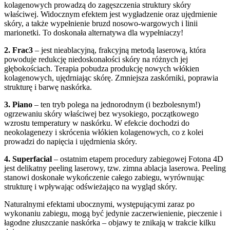
kolagenowych prowadzą do zagęszczenia struktury skóry
właściwej. Widocznym efektem jest wygładzenie oraz ujędrnienie
skóry, a także wypełnienie bruzd nosowo-wargowych i linii
marionetki. To doskonała alternatywa dla wypełniaczy!
2. Frac3
– jest nieablacyjną, frakcyjną metodą laserową, która
powoduje redukcję niedoskonałości skóry na różnych jej
głębokościach. Terapia pobudza produkcję nowych włókien
kolagenowych, ujędrniając skórę. Zmniejsza zaskórniki, poprawia
strukturę i barwę naskórka.
3. Piano
– ten tryb polega na jednorodnym (i bezbolesnym!)
ogrzewaniu skóry właściwej bez wysokiego, początkowego
wzrostu temperatury w naskórku. W efekcie dochodzi do
neokolagenezy i skrócenia włókien kolagenowych, co z kolei
prowadzi do napięcia i ujędrnienia skóry.
4. Superfacial
– ostatnim etapem procedury zabiegowej Fotona 4D
jest delikatny peeling laserowy, tzw. zimna ablacja laserowa. Peeling
stanowi doskonałe wykończenie całego zabiegu, wyrównując
strukturę i wpływając odświeżająco na wygląd skóry.
Naturalnymi efektami ubocznymi, występującymi zaraz po
wykonaniu zabiegu, mogą być jedynie zaczerwienienie, pieczenie i
łagodne złuszczanie naskórka – objawy te znikają w trakcie kilku