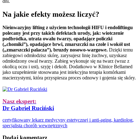
dni.
Na jakie efekty możesz liczyć?
Nieinwazyjny lifting z użyciem technologii HIFU i endoliftingu
polecany jest przy takich defektach urody, jak: wiotczenie
podbródka, utrata owalu twarzy, opadające policzki
(„chomiki”), opadające brwi, zmarszczki na czole i wokół ust
(„zmarszczki palacza”), bruzdy nosowo-wargowe.
Dzięki temu
zabiegowi odmłodzisz skórę, zarysujesz linię żuchwy, uzyskasz
odmłodzony owal twarzy. Zabieg wykonuje się na twarz (wraz z
okolicą oczu i ust), szyję i dekolt. Dodatkowo w Klinice Bellamed
jako uzupełnienie stosowana jest iniekcyjna terapia komórkami
macierzystymi, która przyspiesza proces odnowy i gojenia się skóry.
Nasz ekspert:
Dr Gabriel Ruciński
certyfikowany lekarz medycyny estetycznej i anti-aging, kardiolog,
specjalista chorób wewnętrznych
Dodaj komentarz