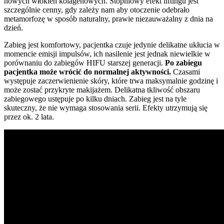
nowych włókien kolagenowych. Stopniowy efekt liftingu jest
szczególnie cenny, gdy zależy nam aby otoczenie odebrało
metamorfozę w sposób naturalny, prawie niezauważalny z dnia na
dzień.
Zabieg jest komfortowy, pacjentka czuje jedynie delikatne ukłucia w
momencie emisji impulsów, ich nasilenie jest jednak niewielkie w
porównaniu do zabiegów HIFU starszej generacji.
Po zabiegu
pacjentka może wrócić do normalnej aktywności.
Czasami
występuje zaczerwienienie skóry, które trwa maksymalnie godzinę i
może zostać przykryte makijażem. Delikatna tkliwość obszaru
zabiegowego ustępuje po kilku dniach. Zabieg jest na tyle
skuteczny, że nie wymaga stosowania serii. Efekty utrzymują się
przez ok. 2 lata.