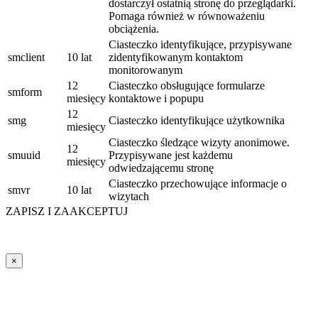
dostarczył ostatnią stronę do przeglądarki.
Pomaga również w równoważeniu
obciążenia.
Ciasteczko identyfikujące, przypisywane
smclient
10 lat
zidentyfikowanym kontaktom
monitorowanym
12
Ciasteczko obsługujące formularze
smform
miesięcy
kontaktowe i popupu
12
smg
Ciasteczko identyfikujące użytkownika
miesięcy
Ciasteczko śledzące wizyty anonimowe.
12
smuuid
Przypisywane jest każdemu
miesięcy
odwiedzającemu stronę
Ciasteczko przechowujące informacje o
smvr
10 lat
wizytach
ZAPISZ I ZAAKCEPTUJ
×