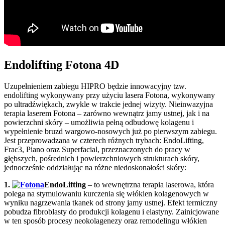
Endolifting Fotona 4D
Uzupełnieniem zabiegu HIPRO będzie innowacyjny tzw.
endolifting wykonywany przy użyciu lasera Fotona, wykonywany
po ultradźwiękach, zwykle w trakcie jednej wizyty. Nieinwazyjna
terapia laserem Fotona – zarówno wewnątrz jamy ustnej, jak i na
powierzchni skóry – umożliwia pełną odbudowę kolagenu i
wypełnienie bruzd wargowo-nosowych już po pierwszym zabiegu.
Jest przeprowadzana w czterech różnych trybach: EndoLifting,
Frac3, Piano oraz Superfacial, przeznaczonych do pracy w
głębszych, pośrednich i powierzchniowych strukturach skóry,
jednocześnie oddziałując na różne niedoskonałości skóry:
1.
EndoLifting
– to wewnętrzna terapia laserowa, która
polega na stymulowaniu kurczenia się włókien kolagenowych w
wyniku nagrzewania tkanek od strony jamy ustnej. Efekt termiczny
pobudza fibroblasty do produkcji kolagenu i elastyny. Zainicjowane
w ten sposób procesy neokolagenezy oraz remodelingu włókien