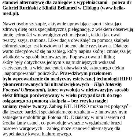
stanowi alternatywę dla zabiegów z wypełniaczami – poleca dr
Gabriel Ruciński z Kliniki Bellamed w Elblągu (www.bella-
med.pl).
Nawet osoby szczupłe, aktywnie uprawiające sport i stosujące
zdrową dietę oraz specjalistyczną pielęgnację, z wiekiem obserwują
utratę jędrności w newralgicznych miejscach, takich jak owal
twarzy, szyja, ramiona. Likwidacja obwiśnięć za pomocą skalpela
chirurgicznego jest kosztowna i potencjalnie ryzykowna.
Dlatego
warto zdecydować się na zabieg, który napina skórę i zmniejsza jej
wiotkość w sposób bezinwazyjny. Poprawa owalu i lifting
skóry były dotychczas jednym z najtrudniejszych wskazań
estetycznych, a wiele pacjentek obawiało się sztucznego efektu
„napompowania” policzków.
Prawdziwym przełomem
było wprowadzenie do medycyny estetycznej technologii HIFU
(skoncentrowanych fal ultradźwiękowych –
High Intensity
Focused Ultrasound
), które wywołują w nieinwazyjny sposób
efekt liftingu porównywany w wielu przypadkach do tego
osiąganego za pomocą skalpela – bez ryzyka nagłej
zmiany rysów twarzy.
Zabieg BTL HIPRO można też połączyć –
dla jeszcze bardziej spektakularnego rezultatu – z innowacyjnym
zabiegiem endoliftingu Fotona 4D. Działamy w nim laserem od
środka jamy ustnej, co powoduje wyraźne wygładzenie bruzd
nosowo-wargowych – zabieg może stanowić alternatywę dla
wypełniaczy kwasu hialuronowego.