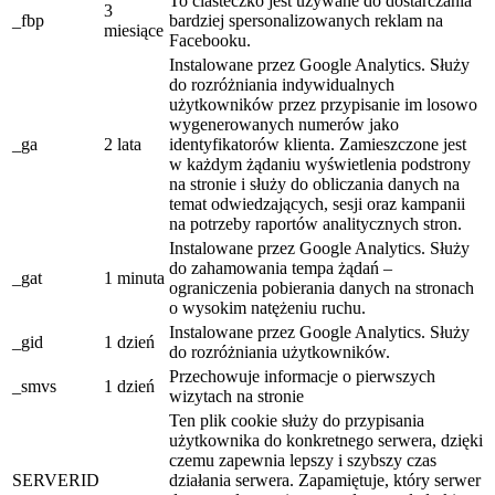
To ciasteczko jest używane do dostarczania
3
_fbp
bardziej spersonalizowanych reklam na
miesiące
Facebooku.
Instalowane przez Google Analytics. Służy
do rozróżniania indywidualnych
użytkowników przez przypisanie im losowo
wygenerowanych numerów jako
_ga
2 lata
identyfikatorów klienta. Zamieszczone jest
w każdym żądaniu wyświetlenia podstrony
na stronie i służy do obliczania danych na
temat odwiedzających, sesji oraz kampanii
na potrzeby raportów analitycznych stron.
Instalowane przez Google Analytics. Służy
do zahamowania tempa żądań –
_gat
1 minuta
ograniczenia pobierania danych na stronach
o wysokim natężeniu ruchu.
Instalowane przez Google Analytics. Służy
_gid
1 dzień
do rozróżniania użytkowników.
Przechowuje informacje o pierwszych
_smvs
1 dzień
wizytach na stronie
Ten plik cookie służy do przypisania
użytkownika do konkretnego serwera, dzięki
czemu zapewnia lepszy i szybszy czas
SERVERID
działania serwera. Zapamiętuje, który serwer