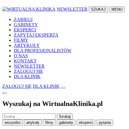
NEWSLETTER
SZUKAJ
MENU
ZABIEGI
GABINETY
EKSPERCI
ZAPYTAJ EKSPERTA
FILMY
ARTYKUŁY
DLA PROFESJONALISTÓW
O NAS
KONTAKT
NEWSLETTER
ZALOGUJ SIĘ
DLA KLINIK
ZALOGUJ SIĘ
DLA KLINIK
Wyszukaj na WirtualnaKlinika.pl
Szukaj:
wszystko
artykuły
filmy
gabinety
eksperci
pytania