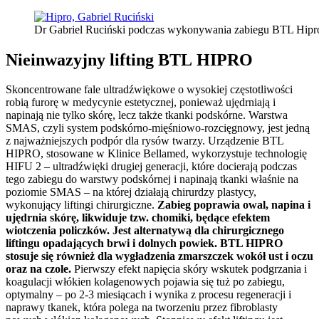
Dr Gabriel Ruciński podczas wykonywania zabiegu BTL Hipr
Nieinwazyjny lifting BTL HIPRO
Skoncentrowane fale ultradźwiękowe o wysokiej częstotliwości
robią furorę w medycynie estetycznej, ponieważ ujędrniają i
napinają nie tylko skórę, lecz także tkanki podskórne. Warstwa
SMAS, czyli system podskórno-mięśniowo-rozcięgnowy, jest jedną
z najważniejszych podpór dla rysów twarzy. Urządzenie BTL
HIPRO, stosowane w Klinice Bellamed, wykorzystuje technologię
HIFU 2 – ultradźwięki drugiej generacji, które docierają podczas
tego zabiegu do warstwy podskórnej i napinają tkanki właśnie na
poziomie SMAS – na której działają chirurdzy plastycy,
wykonujący liftingi chirurgiczne.
Zabieg poprawia owal, napina i
ujędrnia skórę, likwiduje tzw. chomiki, będące efektem
wiotczenia policzków. Jest alternatywą dla chirurgicznego
liftingu opadających brwi i dolnych powiek.
BTL HIPRO
stosuje się również dla wygładzenia zmarszczek wokół ust i oczu
oraz na czole.
Pierwszy efekt napięcia skóry wskutek podgrzania i
koagulacji włókien kolagenowych pojawia się tuż po zabiegu,
optymalny – po 2-3 miesiącach i wynika z procesu regeneracji i
naprawy tkanek, która polega na tworzeniu przez fibroblasty