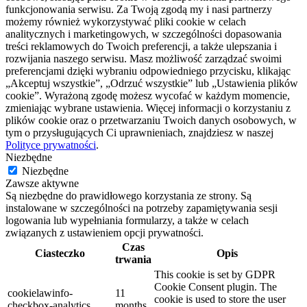
funkcjonowania serwisu. Za Twoją zgodą my i nasi partnerzy
możemy również wykorzystywać pliki cookie w celach
analitycznych i marketingowych, w szczególności dopasowania
treści reklamowych do Twoich preferencji, a także ulepszania i
rozwijania naszego serwisu. Masz możliwość zarządzać swoimi
preferencjami dzięki wybraniu odpowiedniego przycisku, klikając
„Akceptuj wszystkie”, „Odrzuć wszystkie” lub „Ustawienia plików
cookie”. Wyrażoną zgodę możesz wycofać w każdym momencie,
zmieniając wybrane ustawienia. Więcej informacji o korzystaniu z
plików cookie oraz o przetwarzaniu Twoich danych osobowych, w
tym o przysługujących Ci uprawnieniach, znajdziesz w naszej
Polityce prywatności
.
Niezbędne
Niezbędne
Zawsze aktywne
Są niezbędne do prawidłowego korzystania ze strony. Są
instalowane w szczególności na potrzeby zapamiętywania sesji
logowania lub wypełniania formularzy, a także w celach
związanych z ustawieniem opcji prywatności.
Czas
Ciasteczko
Opis
trwania
This cookie is set by GDPR
Cookie Consent plugin. The
cookielawinfo-
11
cookie is used to store the user
checkbox-analytics
months