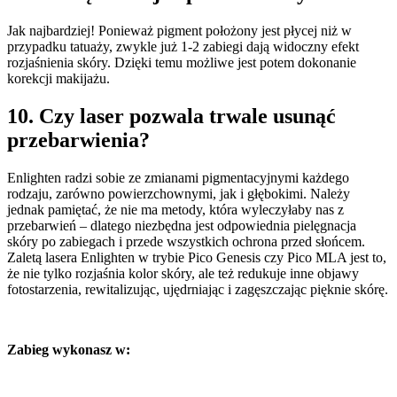
Jak najbardziej! Ponieważ pigment położony jest płycej niż w
przypadku tatuaży, zwykle już 1-2 zabiegi dają widoczny efekt
rozjaśnienia skóry. Dzięki temu możliwe jest potem dokonanie
korekcji makijażu.
10. Czy laser pozwala trwale usunąć
przebarwienia?
Enlighten radzi sobie ze zmianami pigmentacyjnymi każdego
rodzaju, zarówno powierzchownymi, jak i głębokimi. Należy
jednak pamiętać, że nie ma metody, która wyleczyłaby nas z
przebarwień – dlatego niezbędna jest odpowiednia pielęgnacja
skóry po zabiegach i przede wszystkich ochrona przed słońcem.
Zaletą lasera Enlighten w trybie Pico Genesis czy Pico MLA jest to,
że nie tylko rozjaśnia kolor skóry, ale też redukuje inne objawy
fotostarzenia, rewitalizując, ujędrniając i zagęszczając pięknie skórę.
Zabieg wykonasz w: