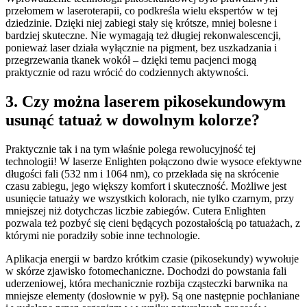
przełomem w laseroterapii, co podkreśla wielu ekspertów w tej
dziedzinie. Dzięki niej zabiegi stały się krótsze, mniej bolesne i
bardziej skuteczne. Nie wymagają też długiej rekonwalescencji,
ponieważ laser działa wyłącznie na pigment, bez uszkadzania i
przegrzewania tkanek wokół – dzięki temu pacjenci mogą
praktycznie od razu wrócić do codziennych aktywności.
3. Czy można laserem pikosekundowym
usunąć tatuaż w dowolnym kolorze?
Praktycznie tak i na tym właśnie polega rewolucyjność tej
technologii! W laserze Enlighten połączono dwie wysoce efektywne
długości fali (532 nm i 1064 nm), co przekłada się na skrócenie
czasu zabiegu, jego większy komfort i skuteczność. Możliwe jest
usunięcie tatuaży we wszystkich kolorach, nie tylko czarnym, przy
mniejszej niż dotychczas liczbie zabiegów. Cutera Enlighten
pozwala też pozbyć się cieni będących pozostałością po tatuażach, z
którymi nie poradziły sobie inne technologie.
Aplikacja energii w bardzo krótkim czasie (pikosekundy) wywołuje
w skórze zjawisko fotomechaniczne. Dochodzi do powstania fali
uderzeniowej, która mechanicznie rozbija cząsteczki barwnika na
mniejsze elementy (dosłownie w pył). Są one następnie pochłaniane