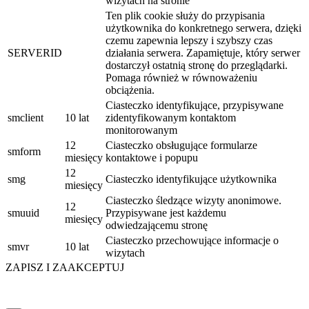
wizytach na stronie
Ten plik cookie służy do przypisania
użytkownika do konkretnego serwera, dzięki
czemu zapewnia lepszy i szybszy czas
SERVERID
działania serwera. Zapamiętuje, który serwer
dostarczył ostatnią stronę do przeglądarki.
Pomaga również w równoważeniu
obciążenia.
Ciasteczko identyfikujące, przypisywane
smclient
10 lat
zidentyfikowanym kontaktom
monitorowanym
12
Ciasteczko obsługujące formularze
smform
miesięcy
kontaktowe i popupu
12
smg
Ciasteczko identyfikujące użytkownika
miesięcy
Ciasteczko śledzące wizyty anonimowe.
12
smuuid
Przypisywane jest każdemu
miesięcy
odwiedzającemu stronę
Ciasteczko przechowujące informacje o
smvr
10 lat
wizytach
ZAPISZ I ZAAKCEPTUJ