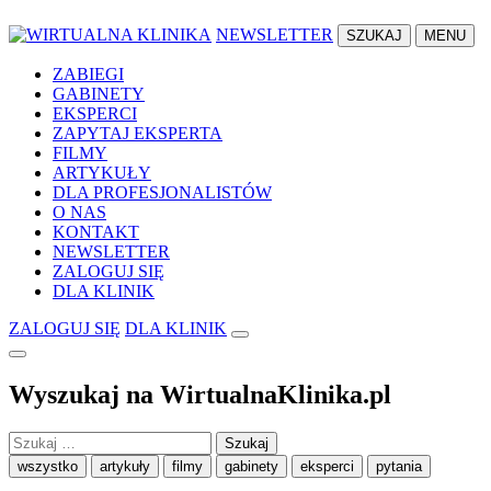
NEWSLETTER
SZUKAJ
MENU
ZABIEGI
GABINETY
EKSPERCI
ZAPYTAJ EKSPERTA
FILMY
ARTYKUŁY
DLA PROFESJONALISTÓW
O NAS
KONTAKT
NEWSLETTER
ZALOGUJ SIĘ
DLA KLINIK
ZALOGUJ SIĘ
DLA KLINIK
Wyszukaj na WirtualnaKlinika.pl
Szukaj:
wszystko
artykuły
filmy
gabinety
eksperci
pytania