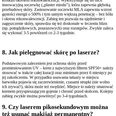
krótkim okresem rekonwalescencji. Wykorzystuje się do nich
innowacyjną soczewkę („plaster miodu”), która zapewnia głęboką
przebudowę skóry. Zastosowanie soczewki MLA zapewnia wzrost
gęstości energii o 500% i tym samym większą penetrację – bez bólu
i okresu rekonwalescencji. Zabieg ten pozwala na ujędrnienie i
zagęszczenie skóry, sprawdza się też doskonale w leczeniu blizn
(np. potrądzikowych, pourazowych) oraz rozstępów. Zwykle zaleca
się wykonać 3-5 powtórzeń co 2-3 tygodnie.
8. Jak pielęgnować skórę po laserze?
Podstawowym zaleceniem jest ochrona skóry przed
promieniowaniem UV – krem z najwyższym filtrem SPF50+ należy
stosować w trakcie całej kuracji oraz minimum przez 6 miesięcy po
jej zakończeniu. W przypadku usuwania tatuaży w miejscu
barwnika pojawia się zaczerwienienie, czasami strupki (nie wolno
ich zrywać!), skóra może też swędzieć. Miejsce to należy smarować
kremem przyspieszającym gojenie i chronić przed słońcem. Kolejny
zabieg zwykle można powtórzyć po 3-4 tygodniach.
9. Czy laserem pikosekundowym można
też usunąć makijaż permanentny?