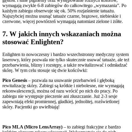
gęstość i silne pigmenty oraz występowanie różnych kolorów,
wymagają zwykle 6-8 zabiegów do całkowitego „wymazania”. Po
każdym zabiegu obserwuje się ok. 50% rozjaśnienie tatuażu.
Najszybciej można usunąć tatuaże czarne, brązowe, niebieskie i
czerwone, więcej powtórzeń wymagają natomiast zielone i żółte.
7. W jakich innych wskazaniach można
stosować Enlighten?
Enlighten to nowoczesny i bardzo wszechstronny medyczny system
laserowy, który pozwala nie tylko skutecznie usuwać tatuaże, ale też
przebarwienia, blizny i rozstępy, a także rewitalizować i odmładzać
skórę. W tym celu stosuje się dwie końcówki:
Pico Genesis
– pozwala na usuwanie przebarwień i głęboką
rewitalizację skóry. Zabiegi są krótkie i niebolesne, nie wymagają
rekonwalescencji, można od razu wrócić po nich do pracy. Po
zabiegu nie występuje pieczenie ani złuszczanie. Już 2-3 sesje
zapewniają efekt promiennej, gładkiej, jednolitej, rozświetlonej
skóry. Pacjentki go uwielbiają!
Pico MLA (Micro LensArray)
– to zabiegi frakcyjne z bardzo