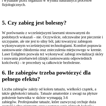
i wydalane przez organizm w wyniku naturalnych procesów
fizjologicznych.
5. Czy zabieg jest bolesny?
W porównaniu z wcześniejszymi laserami stosowanymi do
podobnych wskazań – nie. Oczywiście, odczuwalne jest pieczenie i
szczypanie, ale nie jest to silny ból, jaki towarzysz zabiegom
wykonywanym wcześniejszymi technologiami. Komfort poprawia
zastosowanie chłodzenia oraz znieczulenia miejscowego w kremie.
Laser Enlighten pozwala też wykonywać zabiegi rewitalizacji skóry
i usuwania przebarwień (dzięki zastosowaniu odpowiednich
końcówek) – te procedury są całkowicie bezbolesne.
6. Ile zabiegów trzeba powtórzyć dla
pełnego efektu?
Liczba zabiegów zależy od koloru tatuażu, wielkości cząstek, a
także głębokości tatuażu. Tatuaże amatorskie z uwagi na płytsze
położenie barwnika w skórze wymagają 3-6
zabiegów. Profesjonalne tatuaże, które zazwyczaj cechuje duża