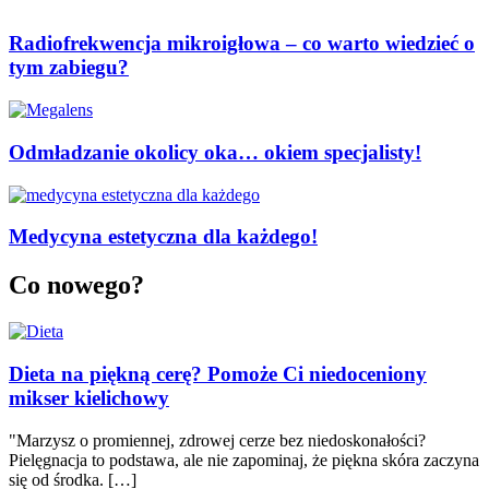
Radiofrekwencja mikroigłowa – co warto wiedzieć o
tym zabiegu?
Odmładzanie okolicy oka… okiem specjalisty!
Medycyna estetyczna dla każdego!
Co nowego?
Dieta na piękną cerę? Pomoże Ci niedoceniony
mikser kielichowy
"Marzysz o promiennej, zdrowej cerze bez niedoskonałości?
Pielęgnacja to podstawa, ale nie zapominaj, że piękna skóra zaczyna
się od środka. […]