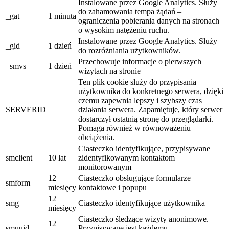
Instalowane przez Google Analytics. Służy
do zahamowania tempa żądań –
_gat
1 minuta
ograniczenia pobierania danych na stronach
o wysokim natężeniu ruchu.
Instalowane przez Google Analytics. Służy
_gid
1 dzień
do rozróżniania użytkowników.
Przechowuje informacje o pierwszych
_smvs
1 dzień
wizytach na stronie
Ten plik cookie służy do przypisania
użytkownika do konkretnego serwera, dzięki
czemu zapewnia lepszy i szybszy czas
SERVERID
działania serwera. Zapamiętuje, który serwer
dostarczył ostatnią stronę do przeglądarki.
Pomaga również w równoważeniu
obciążenia.
Ciasteczko identyfikujące, przypisywane
smclient
10 lat
zidentyfikowanym kontaktom
monitorowanym
12
Ciasteczko obsługujące formularze
smform
miesięcy
kontaktowe i popupu
12
smg
Ciasteczko identyfikujące użytkownika
miesięcy
Ciasteczko śledzące wizyty anonimowe.
12
smuuid
Przypisywane jest każdemu