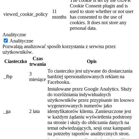
The cookie is set by the GDPR
Cookie Consent plugin and is
11
used to store whether or not user
viewed_cookie_policy
months
has consented to the use of
cookies. It does not store any
personal data.
Analityczne
Analityczne
Pozwalają analizować sposób korzystania z serwisu przez
użytkowników.
Czas
Ciasteczko
Opis
trwania
To ciasteczko jest używane do dostarczania
3
_fbp
bardziej spersonalizowanych reklam na
miesiące
Facebooku.
Instalowane przez Google Analytics. Służy
do rozróżniania indywidualnych
użytkowników przez przypisanie im losowo
wygenerowanych numerów jako
_ga
2 lata
identyfikatorów klienta. Zamieszczone jest
w każdym żądaniu wyświetlenia podstrony
na stronie i służy do obliczania danych na
temat odwiedzających, sesji oraz kampanii
na potrzeby raportów analitycznych stron.