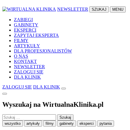
NEWSLETTER
SZUKAJ
MENU
ZABIEGI
GABINETY
EKSPERCI
ZAPYTAJ EKSPERTA
FILMY
ARTYKUŁY
DLA PROFESJONALISTÓW
O NAS
KONTAKT
NEWSLETTER
ZALOGUJ SIĘ
DLA KLINIK
ZALOGUJ SIĘ
DLA KLINIK
Wyszukaj na WirtualnaKlinika.pl
Szukaj:
wszystko
artykuły
filmy
gabinety
eksperci
pytania