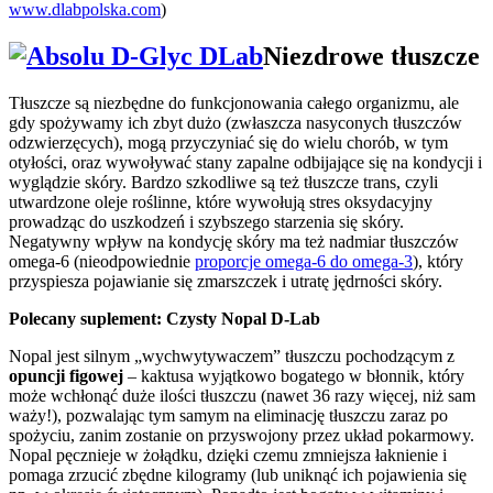
www.dlabpolska.com
)
Niezdrowe tłuszcze
Tłuszcze są niezbędne do funkcjonowania całego organizmu, ale
gdy spożywamy ich zbyt dużo (zwłaszcza nasyconych tłuszczów
odzwierzęcych), mogą przyczyniać się do wielu chorób, w tym
otyłości, oraz wywoływać stany zapalne odbijające się na kondycji i
wyglądzie skóry. Bardzo szkodliwe są też tłuszcze trans, czyli
utwardzone oleje roślinne, które wywołują stres oksydacyjny
prowadząc do uszkodzeń i szybszego starzenia się skóry.
Negatywny wpływ na kondycję skóry ma też nadmiar tłuszczów
omega-6 (nieodpowiednie
proporcje omega-6 do omega-3
), który
przyspiesza pojawianie się zmarszczek i utratę jędrności skóry.
Polecany suplement: Czysty Nopal D-Lab
Nopal jest silnym „wychwytywaczem” tłuszczu pochodzącym z
opuncji figowej
– kaktusa wyjątkowo bogatego w błonnik, który
może wchłonąć duże ilości tłuszczu (nawet 36 razy więcej, niż sam
waży!), pozwalając tym samym na eliminację tłuszczu zaraz po
spożyciu, zanim zostanie on przyswojony przez układ pokarmowy.
Nopal pęcznieje w żołądku, dzięki czemu zmniejsza łaknienie i
pomaga zrzucić zbędne kilogramy (lub uniknąć ich pojawienia się