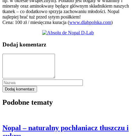
np. w okresie świątecznym). Ponadto jest bogaty w witaminy i
minerały oraz aminokwasy będące głównym składnikiem naszych
tkanek – co dodatkowo sprzyja zachowaniu młodości. Nopal
najlepiej brać tuż przed sytym posiłkiem!
Cena: 100 zł / miesięczna kuracja (
www.dlabpolska.com
)
Dodaj komentarz
Podobne tematy
Nopal – naturalny pochłaniacz tłuszczu i