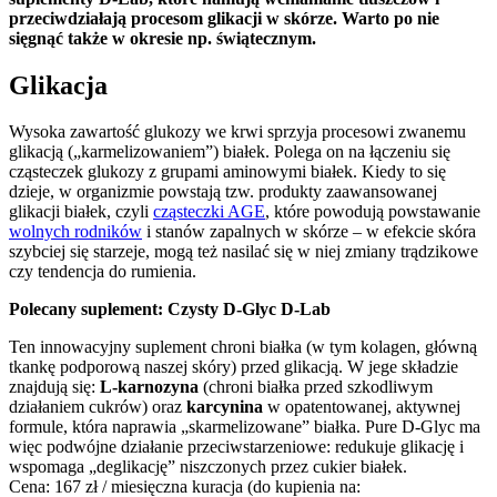
przeciwdziałają procesom glikacji w skórze. Warto po nie
sięgnąć także w okresie np. świątecznym.
Glikacja
Wysoka zawartość glukozy we krwi sprzyja procesowi zwanemu
glikacją („karmelizowaniem”) białek. Polega on na łączeniu się
cząsteczek glukozy z grupami aminowymi białek. Kiedy to się
dzieje, w organizmie powstają tzw. produkty zaawansowanej
glikacji białek, czyli
cząsteczki AGE
, które powodują powstawanie
wolnych rodników
i stanów zapalnych w skórze – w efekcie skóra
szybciej się starzeje, mogą też nasilać się w niej zmiany trądzikowe
czy tendencja do rumienia.
Polecany suplement: Czysty D-Glyc D-Lab
Ten innowacyjny suplement chroni białka (w tym kolagen, główną
tkankę podporową naszej skóry) przed glikacją. W jege składzie
znajdują się:
L-karnozyna
(chroni białka przed szkodliwym
działaniem cukrów) oraz
karcynina
w opatentowanej, aktywnej
formule, która naprawia „skarmelizowane” białka. Pure D-Glyc ma
więc podwójne działanie przeciwstarzeniowe: redukuje glikację i
wspomaga „deglikację” niszczonych przez cukier białek.
Cena: 167 zł / miesięczna kuracja (do kupienia na: