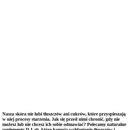
Nasza skóra nie lubi tłuszczów ani cukrów, które przyspieszają
w niej procesy starzenia. Jak się przed nimi chronić, gdy nie
możesz lub nie chcesz ich sobie odmawiać? Polecamy naturalne
suplementy D-Lab, które hamują wchłanianie tłuszczów i