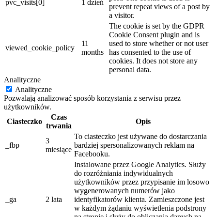
pvc_visits[0]
1 dzień
prevent repeat views of a post by
a visitor.
The cookie is set by the GDPR
Cookie Consent plugin and is
11
used to store whether or not user
viewed_cookie_policy
months
has consented to the use of
cookies. It does not store any
personal data.
Analityczne
Analityczne
Pozwalają analizować sposób korzystania z serwisu przez
użytkowników.
Czas
Ciasteczko
Opis
trwania
To ciasteczko jest używane do dostarczania
3
_fbp
bardziej spersonalizowanych reklam na
miesiące
Facebooku.
Instalowane przez Google Analytics. Służy
do rozróżniania indywidualnych
użytkowników przez przypisanie im losowo
wygenerowanych numerów jako
_ga
2 lata
identyfikatorów klienta. Zamieszczone jest
w każdym żądaniu wyświetlenia podstrony
na stronie i służy do obliczania danych na