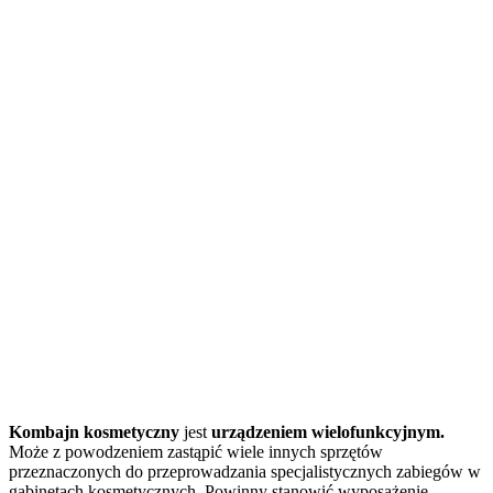
Kombajn kosmetyczny
jest
urządzeniem wielofunkcyjnym.
Może z powodzeniem zastąpić wiele innych sprzętów
przeznaczonych do przeprowadzania specjalistycznych zabiegów w
gabinetach kosmetycznych. Powinny stanowić wyposażenie