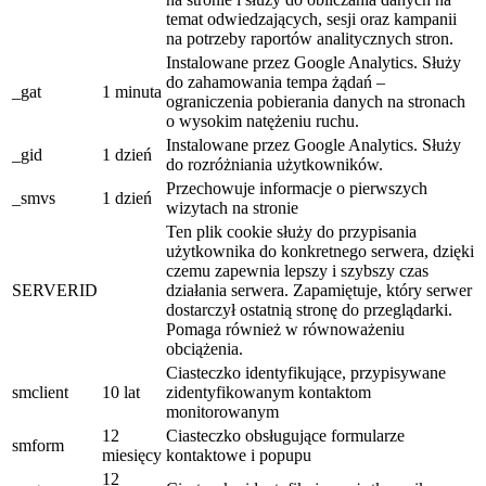
temat odwiedzających, sesji oraz kampanii
na potrzeby raportów analitycznych stron.
Instalowane przez Google Analytics. Służy
do zahamowania tempa żądań –
_gat
1 minuta
ograniczenia pobierania danych na stronach
o wysokim natężeniu ruchu.
Instalowane przez Google Analytics. Służy
_gid
1 dzień
do rozróżniania użytkowników.
Przechowuje informacje o pierwszych
_smvs
1 dzień
wizytach na stronie
Ten plik cookie służy do przypisania
użytkownika do konkretnego serwera, dzięki
czemu zapewnia lepszy i szybszy czas
SERVERID
działania serwera. Zapamiętuje, który serwer
dostarczył ostatnią stronę do przeglądarki.
Pomaga również w równoważeniu
obciążenia.
Ciasteczko identyfikujące, przypisywane
smclient
10 lat
zidentyfikowanym kontaktom
monitorowanym
12
Ciasteczko obsługujące formularze
smform
miesięcy
kontaktowe i popupu
12