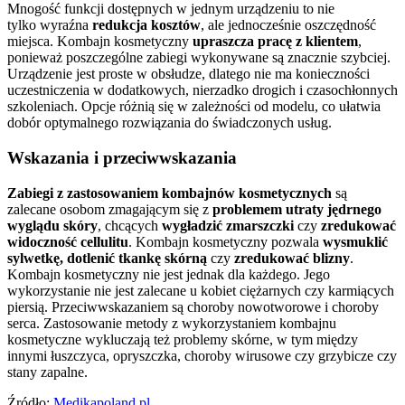
Mnogość funkcji dostępnych w jednym urządzeniu to nie
tylko wyraźna
redukcja kosztów
, ale jednocześnie oszczędność
miejsca. Kombajn kosmetyczny
upraszcza pracę z klientem
,
ponieważ poszczególne zabiegi wykonywane są znacznie szybciej.
Urządzenie jest proste w obsłudze, dlatego nie ma konieczności
uczestniczenia w dodatkowych, nierzadko drogich i czasochłonnych
szkoleniach. Opcje różnią się w zależności od modelu, co ułatwia
dobór optymalnego rozwiązania do świadczonych usług.
Wskazania i przeciwwskazania
Zabiegi z zastosowaniem kombajnów kosmetycznych
są
zalecane osobom zmagającym się z
problemem utraty jędrnego
wyglądu skóry
, chcących
wygładzić zmarszczki
czy
zredukować
widoczność cellulitu
. Kombajn kosmetyczny pozwala
wysmuklić
sylwetkę, dotlenić tkankę skórną
czy
zredukować blizny
.
Kombajn kosmetyczny nie jest jednak dla każdego. Jego
wykorzystanie nie jest zalecane u kobiet ciężarnych czy karmiących
piersią. Przeciwwskazaniem są choroby nowotworowe i choroby
serca. Zastosowanie metody z wykorzystaniem kombajnu
kosmetyczne wykluczają też problemy skórne, w tym między
innymi łuszczyca, opryszczka, choroby wirusowe czy grzybicze czy
stany zapalne.
Źródło:
Medikapoland.pl