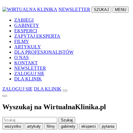
NEWSLETTER
SZUKAJ
MENU
ZABIEGI
GABINETY
EKSPERCI
ZAPYTAJ EKSPERTA
FILMY
ARTYKUŁY
DLA PROFESJONALISTÓW
O NAS
KONTAKT
NEWSLETTER
ZALOGUJ SIĘ
DLA KLINIK
ZALOGUJ SIĘ
DLA KLINIK
Wyszukaj na WirtualnaKlinika.pl
Szukaj:
wszystko
artykuły
filmy
gabinety
eksperci
pytania