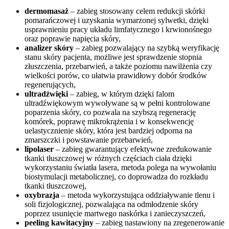
dermomasaż
– zabieg stosowany celem redukcji skórki
pomarańczowej i uzyskania wymarzonej sylwetki, dzięki
usprawnieniu pracy układu limfatycznego i krwionośnego
oraz poprawie napięcia skóry,
analizer skóry
– zabieg pozwalający na szybką weryfikację
stanu skóry pacjenta, możliwe jest sprawdzenie stopnia
złuszczenia, przebarwień, a także poziomu nawilżenia czy
wielkości porów, co ułatwia prawidłowy dobór środków
regenerujących,
ultradźwięki
– zabieg, w którym dzięki falom
ultradźwiękowym wywoływane są w pełni kontrolowane
poparzenia skóry, co pozwala na szybszą regenerację
komórek, poprawę mikrokrążenia i w konsekwencję
uelastycznienie skóry, która jest bardziej odporna na
zmarszczki i powstawanie przebarwień,
lipolaser
– zabieg gwarantujący efektywne zredukowanie
tkanki tłuszczowej w różnych częściach ciała dzięki
wykorzystaniu światła lasera, metoda polega na wywołaniu
biostymulacji metabolicznej, co doprowadza do rozkładu
tkanki tłuszczowej,
oxybrazja
– metoda wykorzystująca oddziaływanie tlenu i
soli fizjologicznej, pozwalająca na odmłodzenie skóry
poprzez usunięcie martwego naskórka i zanieczyszczeń,
peeling kawitacyjny
– zabieg nastawiony na zregenerowanie