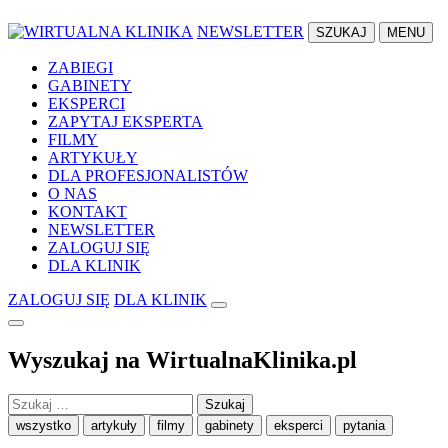
NEWSLETTER
SZUKAJ
MENU
ZABIEGI
GABINETY
EKSPERCI
ZAPYTAJ EKSPERTA
FILMY
ARTYKUŁY
DLA PROFESJONALISTÓW
O NAS
KONTAKT
NEWSLETTER
ZALOGUJ SIĘ
DLA KLINIK
ZALOGUJ SIĘ
DLA KLINIK
Wyszukaj na WirtualnaKlinika.pl
Szukaj:
wszystko
artykuły
filmy
gabinety
eksperci
pytania