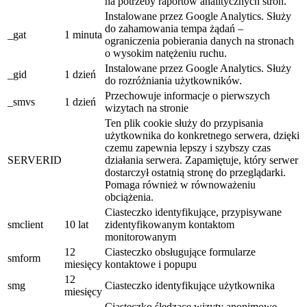
na potrzeby raportów analitycznych stron.
Instalowane przez Google Analytics. Służy
do zahamowania tempa żądań –
_gat
1 minuta
ograniczenia pobierania danych na stronach
o wysokim natężeniu ruchu.
Instalowane przez Google Analytics. Służy
_gid
1 dzień
do rozróżniania użytkowników.
Przechowuje informacje o pierwszych
_smvs
1 dzień
wizytach na stronie
Ten plik cookie służy do przypisania
użytkownika do konkretnego serwera, dzięki
czemu zapewnia lepszy i szybszy czas
SERVERID
działania serwera. Zapamiętuje, który serwer
dostarczył ostatnią stronę do przeglądarki.
Pomaga również w równoważeniu
obciążenia.
Ciasteczko identyfikujące, przypisywane
smclient
10 lat
zidentyfikowanym kontaktom
monitorowanym
12
Ciasteczko obsługujące formularze
smform
miesięcy
kontaktowe i popupu
12
smg
Ciasteczko identyfikujące użytkownika
miesięcy
Ciasteczko śledzące wizyty anonimowe.