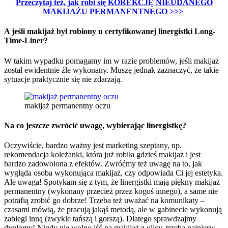
Przeczytaj też, jak robi się KOREKCJĘ NIEUDANEGO
MAKIJAŻU PERMANENTNEGO >>>
A jeśli makijaż był robiony u certyfikowanej linergistki Long-
Time-Liner?
W takim wypadku pomagamy im w razie problemów, jeśli makijaż
został ewidentnie źle wykonany. Muszę jednak zaznaczyć, że takie
sytuacje praktycznie się nie zdarzają.
makijaż permanentny oczu
Na co jeszcze zwrócić uwagę, wybierając linergistkę?
Oczywiście, bardzo ważny jest marketing szeptany, np.
rekomendacja koleżanki, która już robiła gdzieś makijaż i jest
bardzo zadowolona z efektów. Zwróćmy też uwagę na to, jak
wygląda osoba wykonująca makijaż, czy odpowiada Ci jej estetyka.
Ale uwaga! Spotykam się z tym, że linergistki mają piękny makijaż
permanentny (wykonany przecież przez kogoś innego), a same nie
potrafią zrobić go dobrze! Trzeba też uważać na komunikaty –
czasami mówią, że pracują jakąś metodą, ale w gabinecie wykonują
zabiegi inną (zwykle tańszą i gorszą). Dlatego sprawdzajmy
dyplomy! Nigdy nie wolno iść na makijaż z ulicy, trzeba najpierw