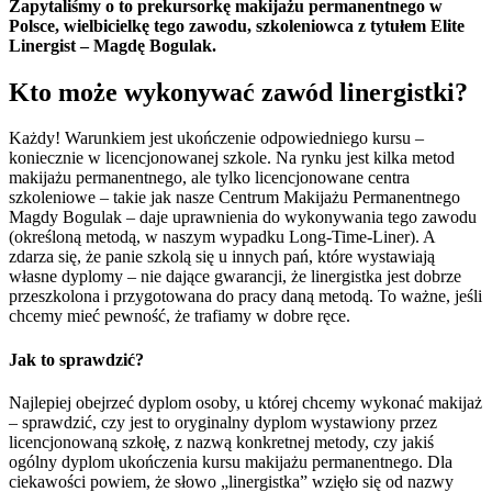
Zapytaliśmy o to prekursorkę makijażu permanentnego w
Polsce, wielbicielkę tego zawodu, szkoleniowca z tytułem Elite
Linergist – Magdę Bogulak.
Kto może wykonywać zawód linergistki?
Każdy! Warunkiem jest ukończenie odpowiedniego kursu –
koniecznie w licencjonowanej szkole. Na rynku jest kilka metod
makijażu permanentnego, ale tylko licencjonowane centra
szkoleniowe – takie jak nasze Centrum Makijażu Permanentnego
Magdy Bogulak – daje uprawnienia do wykonywania tego zawodu
(określoną metodą, w naszym wypadku Long-Time-Liner). A
zdarza się, że panie szkolą się u innych pań, które wystawiają
własne dyplomy – nie dające gwarancji, że linergistka jest dobrze
przeszkolona i przygotowana do pracy daną metodą. To ważne, jeśli
chcemy mieć pewność, że trafiamy w dobre ręce.
Jak to sprawdzić?
Najlepiej obejrzeć dyplom osoby, u której chcemy wykonać makijaż
– sprawdzić, czy jest to oryginalny dyplom wystawiony przez
licencjonowaną szkołę, z nazwą konkretnej metody, czy jakiś
ogólny dyplom ukończenia kursu makijażu permanentnego. Dla
ciekawości powiem, że słowo „linergistka” wzięło się od nazwy