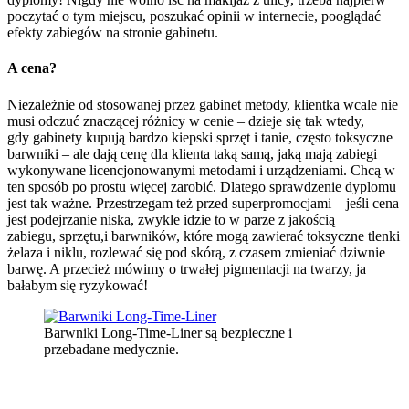
poczytać o tym miejscu, poszukać opinii w internecie, pooglądać
efekty zabiegów na stronie gabinetu.
A cena?
Niezależnie od stosowanej przez gabinet metody, klientka wcale nie
musi odczuć znaczącej różnicy w cenie – dzieje się tak wtedy,
gdy gabinety kupują bardzo kiepski sprzęt i tanie, często toksyczne
barwniki – ale dają cenę dla klienta taką samą, jaką mają zabiegi
wykonywane licencjonowanymi metodami i urządzeniami. Chcą w
ten sposób po prostu więcej zarobić. Dlatego sprawdzenie dyplomu
jest tak ważne. Przestrzegam też przed superpromocjami – jeśli cena
jest podejrzanie niska, zwykle idzie to w parze z jakością
zabiegu, sprzętu,i barwników, które mogą zawierać toksyczne tlenki
żelaza i niklu, rozlewać się pod skórą, z czasem zmieniać dziwnie
barwę. A przecież mówimy o trwałej pigmentacji na twarzy, ja
bałabym się ryzykować!
Barwniki Long-Time-Liner są bezpieczne i
przebadane medycznie.