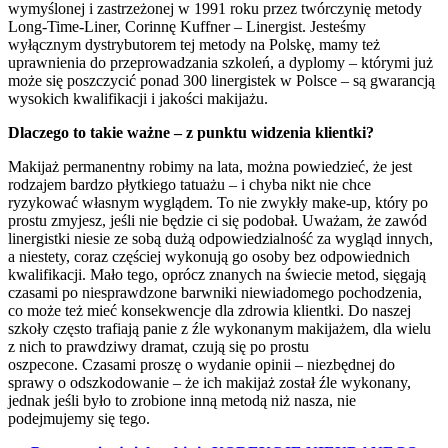
wymyślonej i zastrzeżonej w 1991 roku przez twórczynię metody
Long-Time-Liner, Corinnę Kuffner – Linergist. Jesteśmy
wyłącznym dystrybutorem tej metody na Polskę, mamy też
uprawnienia do przeprowadzania szkoleń, a dyplomy – którymi już
może się poszczycić ponad 300 linergistek w Polsce – są gwarancją
wysokich kwalifikacji i jakości makijażu.
Dlaczego to takie ważne – z punktu widzenia klientki?
Makijaż permanentny robimy na lata, można powiedzieć, że jest
rodzajem bardzo płytkiego tatuażu – i chyba nikt nie chce
ryzykować własnym wyglądem. To nie zwykły make-up, który po
prostu zmyjesz, jeśli nie będzie ci się podobał. Uważam, że zawód
linergistki niesie ze sobą dużą odpowiedzialność za wygląd innych,
a niestety, coraz częściej wykonują go osoby bez odpowiednich
kwalifikacji. Mało tego, oprócz znanych na świecie metod, sięgają
czasami po niesprawdzone barwniki niewiadomego pochodzenia,
co może też mieć konsekwencje dla zdrowia klientki. Do naszej
szkoły często trafiają panie z źle wykonanym makijażem, dla wielu
z nich to prawdziwy dramat, czują się po prostu
oszpecone. Czasami proszę o wydanie opinii – niezbędnej do
sprawy o odszkodowanie – że ich makijaż został źle wykonany,
jednak jeśli było to zrobione inną metodą niż nasza, nie
podejmujemy się tego.