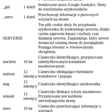
Instalowane przez Google Analytics. Służy
_gid
1 dzień
do rozróżniania użytkowników.
Przechowuje informacje o pierwszych
_smvs
1 dzień
wizytach na stronie
Ten plik cookie służy do przypisania
użytkownika do konkretnego serwera, dzięki
czemu zapewnia lepszy i szybszy czas
SERVERID
działania serwera. Zapamiętuje, który serwer
dostarczył ostatnią stronę do przeglądarki.
Pomaga również w równoważeniu
obciążenia.
Ciasteczko identyfikujące, przypisywane
smclient
10 lat
zidentyfikowanym kontaktom
monitorowanym
12
Ciasteczko obsługujące formularze
smform
miesięcy
kontaktowe i popupu
12
smg
Ciasteczko identyfikujące użytkownika
miesięcy
Ciasteczko śledzące wizyty anonimowe.
12
smuuid
Przypisywane jest każdemu
miesięcy
odwiedzającemu stronę
Ciasteczko przechowujące informacje o
smvr
10 lat
wizytach