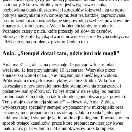
na to rady. Skóra w okolicy oczu jest wyjątkowo cienka,
pozbawiona tkanki tłuszczowej i gruczołów łojowych, za to gęsto
pokryta naczynkami krwionośnymi. Jest też bardziej zapracowana,
bo mrużenie oczu i uśmiechanie się powodują szybsze powstawanie
zmarszczek mimicznych. Wiele kobiet chciałoby to zmienić.
Poznajcie cztery z nich, które przeszły od słów do czynów.
Skorzystały z oferty, jaką stwarza nowoczesna medycyna estetyczna
i dziś patrzą na problem z przymrużeniem oka.
Ania: „Stempel dotarł tam, gdzie inni nie mogli”
Ania ma 31 lat, ale sama przyznaje, że patrząc w lustro miała
wrażenie, że jest przynajmniej 10 lat starsza. Wszystko przez
zmarszczki wokół oczu. „Nie mogłam już znieść tego widoku.
Próbowałam różnych kosmetyków, ale bez skutku. W końcu
usłyszałam o nowatorskiej metodzie stemplowania zmarszczek i
postanowiłam spróbować. To był strzał w dziesiątkę, bo bardzo
trudno znaleźć metodę na tak trudnodostępne obszary jak powieki.
Teraz moje oczy śmieją się same” – cieszy się Ania. Zabieg
wykorzystuje specjalny stempel wyposażony w mikroigiełki oraz
leczniczą moc preparatu do mezoterapii. Jak to działa? „Stempel
nakłuwa skórę i stymuluje ją do produkcji kalogenu. Powstaje w ten
sposób tysiące kanalików, przez które preparat zawierający kwas
hialuronowy, 13 witamin i 24 aminokwasów oraz kompleks