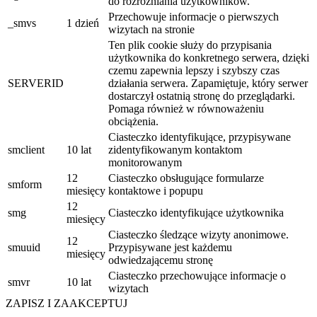
do rozróżniania użytkowników.
Przechowuje informacje o pierwszych
_smvs
1 dzień
wizytach na stronie
Ten plik cookie służy do przypisania
użytkownika do konkretnego serwera, dzięki
czemu zapewnia lepszy i szybszy czas
SERVERID
działania serwera. Zapamiętuje, który serwer
dostarczył ostatnią stronę do przeglądarki.
Pomaga również w równoważeniu
obciążenia.
Ciasteczko identyfikujące, przypisywane
smclient
10 lat
zidentyfikowanym kontaktom
monitorowanym
12
Ciasteczko obsługujące formularze
smform
miesięcy
kontaktowe i popupu
12
smg
Ciasteczko identyfikujące użytkownika
miesięcy
Ciasteczko śledzące wizyty anonimowe.
12
smuuid
Przypisywane jest każdemu
miesięcy
odwiedzającemu stronę
Ciasteczko przechowujące informacje o
smvr
10 lat
wizytach
ZAPISZ I ZAAKCEPTUJ