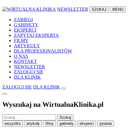
NEWSLETTER
SZUKAJ
MENU
ZABIEGI
GABINETY
EKSPERCI
ZAPYTAJ EKSPERTA
FILMY
ARTYKUŁY
DLA PROFESJONALISTÓW
O NAS
KONTAKT
NEWSLETTER
ZALOGUJ SIĘ
DLA KLINIK
ZALOGUJ SIĘ
DLA KLINIK
Wyszukaj na WirtualnaKlinika.pl
Szukaj:
wszystko
artykuły
filmy
gabinety
eksperci
pytania