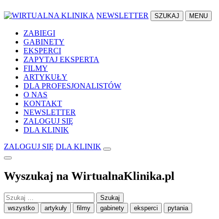
NEWSLETTER
SZUKAJ
MENU
ZABIEGI
GABINETY
EKSPERCI
ZAPYTAJ EKSPERTA
FILMY
ARTYKUŁY
DLA PROFESJONALISTÓW
O NAS
KONTAKT
NEWSLETTER
ZALOGUJ SIĘ
DLA KLINIK
ZALOGUJ SIĘ
DLA KLINIK
Wyszukaj na WirtualnaKlinika.pl
Szukaj:
wszystko
artykuły
filmy
gabinety
eksperci
pytania