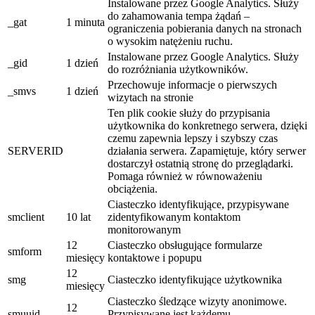
Instalowane przez Google Analytics. Służy
do zahamowania tempa żądań –
_gat
1 minuta
ograniczenia pobierania danych na stronach
o wysokim natężeniu ruchu.
Instalowane przez Google Analytics. Służy
_gid
1 dzień
do rozróżniania użytkowników.
Przechowuje informacje o pierwszych
_smvs
1 dzień
wizytach na stronie
Ten plik cookie służy do przypisania
użytkownika do konkretnego serwera, dzięki
czemu zapewnia lepszy i szybszy czas
SERVERID
działania serwera. Zapamiętuje, który serwer
dostarczył ostatnią stronę do przeglądarki.
Pomaga również w równoważeniu
obciążenia.
Ciasteczko identyfikujące, przypisywane
smclient
10 lat
zidentyfikowanym kontaktom
monitorowanym
12
Ciasteczko obsługujące formularze
smform
miesięcy
kontaktowe i popupu
12
smg
Ciasteczko identyfikujące użytkownika
miesięcy
Ciasteczko śledzące wizyty anonimowe.
12
smuuid
Przypisywane jest każdemu