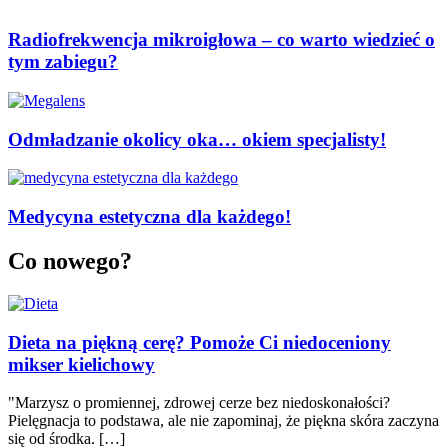
Radiofrekwencja mikroigłowa – co warto wiedzieć o
tym zabiegu?
Odmładzanie okolicy oka… okiem specjalisty!
Medycyna estetyczna dla każdego!
Co nowego?
Dieta na piękną cerę? Pomoże Ci niedoceniony
mikser kielichowy
"Marzysz o promiennej, zdrowej cerze bez niedoskonałości?
Pielęgnacja to podstawa, ale nie zapominaj, że piękna skóra zaczyna
się od środka. […]