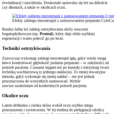
rewitalizacji i nawilżenia. Doskonale sprawdza się też na dekolcie
czy dłoniach, a także w okolicach oczu.
Efekty zabiegu mezoterapii z zastosowaniem preparatu CytoCar
Bardzo lubię też zabieg ostrzykiwania skóry osoczem
bogatopłytkowym (np.
Proteal
), który daje efekt szybkiej
regeneracji i warto polecić go po lecie.
Techniki ostrzykiwania
Zazwyczaj wykonuję zabiegi mezoterapii igłą, gdyż wtedy mogę
łatwo kontrolować głębokość podania preparatu – w zależności od
potrzeb pacjenta. Czasami sięgam też po kaniulę i ostrzykuję twarz
techniką wachlarzową (z jednego nakłucia). To mniej inwazyjna
metoda, gdyż wykonuje się mniej nakłuć – nie jest jednak
przeznaczona do wszystkich zastosowań. Wybór
zawsze uzależniam od konkretnych potrzeb pacjenta.
Okolice oczu
Latem delikatna i cienka skóra wokół oczu szybko ulega
przesuszeniu i zwiotczeniu. W tej trudnej do pielęgnacji okolicy