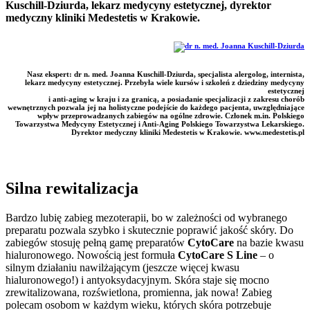
Kuschill-Dziurda, lekarz medycyny estetycznej, dyrektor
medyczny kliniki Medestetis w Krakowie.
Nasz ekspert: dr n. med. Joanna Kuschill-Dziurda, specjalista alergolog, internista,
lekarz medycyny estetycznej. Przebyła wiele kursów i szkoleń z dziedziny medycyny
estetycznej
i anti-aging w kraju i za granicą, a posiadanie specjalizacji z zakresu chorób
wewnętrznych pozwala jej na holistyczne podejście do każdego pacjenta, uwzględniające
wpływ przeprowadzanych zabiegów na ogólne zdrowie. Członek m.in. Polskiego
Towarzystwa Medycyny Estetycznej i Anti-Aging Polskiego Towarzystwa Lekarskiego.
Dyrektor medyczny kliniki Medestetis w Krakowie. www.medestetis.pl
Silna rewitalizacja
Bardzo lubię zabieg mezoterapii, bo w zależności od wybranego
preparatu pozwala szybko i skutecznie poprawić jakość skóry. Do
zabiegów stosuję pełną gamę preparatów
CytoCare
na bazie kwasu
hialuronowego. Nowością jest formuła
CytoCare S
Line
– o
silnym działaniu nawilżającym (jeszcze więcej kwasu
hialuronowego!) i antyoksydacyjnym. Skóra staje się mocno
zrewitalizowana, rozświetlona, promienna, jak nowa! Zabieg
polecam osobom w każdym wieku, których skóra potrzebuje