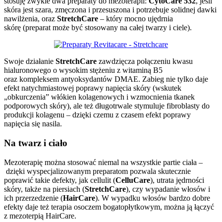
stosuję zwykle dwa preparaty do mezoterapii:
CytoCare 532
, jeśli
skóra jest szara, zmęczona i przesuszona i potrzebuje solidnej dawki
nawilżenia, oraz
StretchCare
– który mocno ujędrnia
skórę (preparat może być stosowany na całej twarzy i ciele).
Swoje działanie
StretchCare
zawdzięcza połączeniu kwasu
hialuronowego o wysokim stężeniu z witaminą B5
oraz kompleksem antyoksydantów DMAE. Zabieg nie tylko daje
efekt natychmiastowej poprawy napięcia skóry (wskutek
„obkurczenia” włókien kolagenowych i wzmocnienia tkanek
podporowych skóry), ale też długotrwale stymuluje fibroblasty do
produkcji kolagenu – dzięki czemu z czasem efekt poprawy
napięcia się nasila.
Na twarz i ciało
Mezoterapię można stosować niemal na wszystkie partie ciała –
dzięki wyspecjalizowanym preparatom pozwala skutecznie
poprawić takie defekty, jak cellulit (
CelluCare
), utrata jędrności
skóry, także na piersiach (
StretchCare
), czy wypadanie włosów i
ich przerzedzenie (
HairCare
). W wypadku włosów bardzo dobre
efekty daje też terapia osoczem bogatopłytkowym, można ją łączyć
z mezoterpią HairCare.