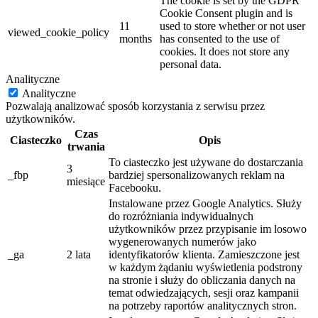
The cookie is set by the GDPR
Cookie Consent plugin and is
11
used to store whether or not user
viewed_cookie_policy
months
has consented to the use of
cookies. It does not store any
personal data.
Analityczne
Analityczne
Pozwalają analizować sposób korzystania z serwisu przez
użytkowników.
Czas
Ciasteczko
Opis
trwania
To ciasteczko jest używane do dostarczania
3
_fbp
bardziej spersonalizowanych reklam na
miesiące
Facebooku.
Instalowane przez Google Analytics. Służy
do rozróżniania indywidualnych
użytkowników przez przypisanie im losowo
wygenerowanych numerów jako
_ga
2 lata
identyfikatorów klienta. Zamieszczone jest
w każdym żądaniu wyświetlenia podstrony
na stronie i służy do obliczania danych na
temat odwiedzających, sesji oraz kampanii
na potrzeby raportów analitycznych stron.