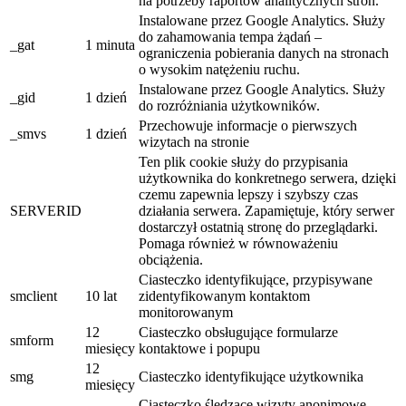
na potrzeby raportów analitycznych stron.
Instalowane przez Google Analytics. Służy
do zahamowania tempa żądań –
_gat
1 minuta
ograniczenia pobierania danych na stronach
o wysokim natężeniu ruchu.
Instalowane przez Google Analytics. Służy
_gid
1 dzień
do rozróżniania użytkowników.
Przechowuje informacje o pierwszych
_smvs
1 dzień
wizytach na stronie
Ten plik cookie służy do przypisania
użytkownika do konkretnego serwera, dzięki
czemu zapewnia lepszy i szybszy czas
SERVERID
działania serwera. Zapamiętuje, który serwer
dostarczył ostatnią stronę do przeglądarki.
Pomaga również w równoważeniu
obciążenia.
Ciasteczko identyfikujące, przypisywane
smclient
10 lat
zidentyfikowanym kontaktom
monitorowanym
12
Ciasteczko obsługujące formularze
smform
miesięcy
kontaktowe i popupu
12
smg
Ciasteczko identyfikujące użytkownika
miesięcy
Ciasteczko śledzące wizyty anonimowe.