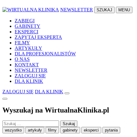
NEWSLETTER
SZUKAJ
MENU
ZABIEGI
GABINETY
EKSPERCI
ZAPYTAJ EKSPERTA
FILMY
ARTYKUŁY
DLA PROFESJONALISTÓW
O NAS
KONTAKT
NEWSLETTER
ZALOGUJ SIĘ
DLA KLINIK
ZALOGUJ SIĘ
DLA KLINIK
Wyszukaj na WirtualnaKlinika.pl
Szukaj:
wszystko
artykuły
filmy
gabinety
eksperci
pytania