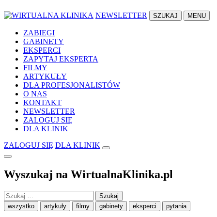
NEWSLETTER
SZUKAJ
MENU
ZABIEGI
GABINETY
EKSPERCI
ZAPYTAJ EKSPERTA
FILMY
ARTYKUŁY
DLA PROFESJONALISTÓW
O NAS
KONTAKT
NEWSLETTER
ZALOGUJ SIĘ
DLA KLINIK
ZALOGUJ SIĘ
DLA KLINIK
Wyszukaj na WirtualnaKlinika.pl
Szukaj:
wszystko
artykuły
filmy
gabinety
eksperci
pytania