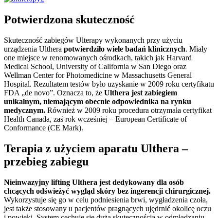
Potwierdzona skuteczność
Skuteczność zabiegów Ulterapy wykonanych przy użyciu
urządzenia Ulthera
potwierdziło wiele badań klinicznych
. Miały
one miejsce w renomowanych ośrodkach, takich jak Harvard
Medical School, University of California w San Diego oraz
Wellman Center for Photomedicine w Massachusetts General
Hospital. Rezultatem testów było uzyskanie w 2009 roku certyfikatu
FDA „de novo”. Oznacza to, że
Ulthera jest zabiegiem
unikalnym, niemającym obecnie odpowiednika na rynku
medycznym.
Również w 2009 roku procedura otrzymała certyfikat
Health Canada, zaś rok wcześniej – European Certificate of
Conformance (CE Mark).
Terapia z użyciem aparatu Ulthera –
przebieg zabiegu
Nieinwazyjny lifting Ulthera jest dedykowany dla osób
chcących odświeżyć wygląd skóry bez ingerencji chirurgicznej.
Wykorzystuje się go w celu podniesienia brwi, wygładzenia czoła,
jest także stosowany u pacjentów pragnących ujędrnić okolicę oczu
i powieki. System cechuje się dużą skutecznością w odmładzaniu