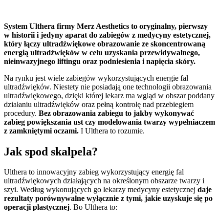
System Ulthera firmy Merz Aesthetics to oryginalny, pierwszy
w historii i jedyny aparat do zabiegów z medycyny estetycznej,
który łączy ultradźwiękowe obrazowanie ze skoncentrowaną
energią ultradźwięków w celu uzyskania przewidywalnego,
nieinwazyjnego liftingu oraz podniesienia i napięcia skóry.
Na rynku jest wiele zabiegów wykorzystujących energie fal
ultradźwięków. Niestety nie posiadają one technologii obrazowania
ultradźwiękowego, dzięki której lekarz ma wgląd w obszar poddany
działaniu ultradźwięków oraz pełną kontrolę nad przebiegiem
procedury.
Bez obrazowania zabiegu to jakby wykonywać
zabieg powiększania ust czy modelowania twarzy wypełniaczem
z zamkniętymi oczami.
I Ulthera to rozumie.
Jak spod skalpela?
Ulthera to innowacyjny zabieg wykorzystujący energię fal
ultradźwiękowych działających na określonym obszarze twarzy i
szyi. Według wykonujących go lekarzy medycyny estetycznej
daje
rezultaty porównywalne wyłącznie z tymi, jakie uzyskuje się po
operacji plastycznej
. Bo Ulthera to: