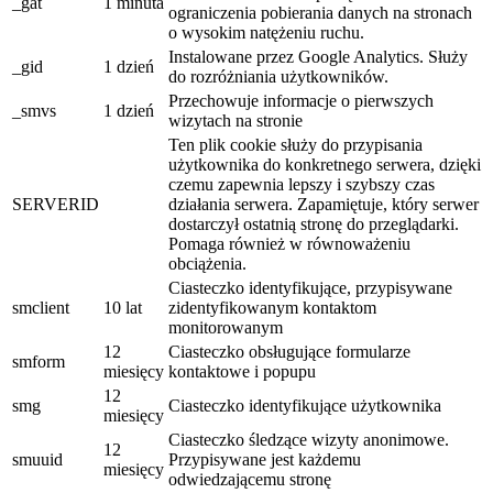
_gat
1 minuta
ograniczenia pobierania danych na stronach
o wysokim natężeniu ruchu.
Instalowane przez Google Analytics. Służy
_gid
1 dzień
do rozróżniania użytkowników.
Przechowuje informacje o pierwszych
_smvs
1 dzień
wizytach na stronie
Ten plik cookie służy do przypisania
użytkownika do konkretnego serwera, dzięki
czemu zapewnia lepszy i szybszy czas
SERVERID
działania serwera. Zapamiętuje, który serwer
dostarczył ostatnią stronę do przeglądarki.
Pomaga również w równoważeniu
obciążenia.
Ciasteczko identyfikujące, przypisywane
smclient
10 lat
zidentyfikowanym kontaktom
monitorowanym
12
Ciasteczko obsługujące formularze
smform
miesięcy
kontaktowe i popupu
12
smg
Ciasteczko identyfikujące użytkownika
miesięcy
Ciasteczko śledzące wizyty anonimowe.
12
smuuid
Przypisywane jest każdemu
miesięcy
odwiedzającemu stronę