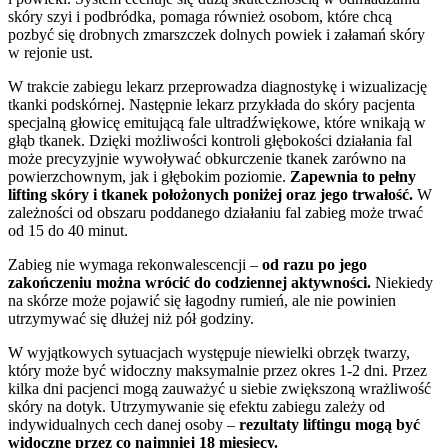
skóry szyi i podbródka, pomaga również osobom, które chcą
pozbyć się drobnych zmarszczek dolnych powiek i załamań skóry
w rejonie ust.
W trakcie zabiegu lekarz przeprowadza diagnostykę i wizualizację
tkanki podskórnej. Następnie lekarz przykłada do skóry pacjenta
specjalną głowicę emitującą fale ultradźwiękowe, które wnikają w
głąb tkanek. Dzięki możliwości kontroli głębokości działania fal
może precyzyjnie wywoływać obkurczenie tkanek zarówno na
powierzchownym, jak i głębokim poziomie.
Zapewnia to pełny
lifting skóry i tkanek położonych poniżej oraz jego trwałość.
W
zależności od obszaru poddanego działaniu fal zabieg może trwać
od 15 do 40 minut.
Zabieg nie wymaga rekonwalescencji –
od razu po jego
zakończeniu można wrócić do codziennej aktywności.
Niekiedy
na skórze może pojawić się łagodny rumień, ale nie powinien
utrzymywać się dłużej niż pół godziny.
W wyjątkowych sytuacjach występuje niewielki obrzęk twarzy,
który może być widoczny maksymalnie przez okres 1-2 dni. Przez
kilka dni pacjenci mogą zauważyć u siebie zwiększoną wrażliwość
skóry na dotyk. Utrzymywanie się efektu zabiegu zależy od
indywidualnych cech danej osoby –
rezultaty liftingu mogą być
widoczne przez co najmniej 18 miesięcy.