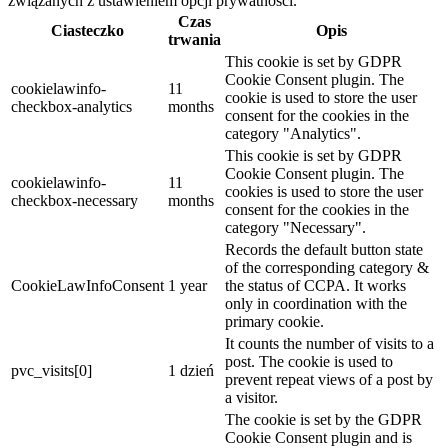
związanych z ustawieniem opcji prywatności.
Czas
Ciasteczko
Opis
trwania
This cookie is set by GDPR
Cookie Consent plugin. The
cookielawinfo-
11
cookie is used to store the user
checkbox-analytics
months
consent for the cookies in the
category "Analytics".
This cookie is set by GDPR
Cookie Consent plugin. The
cookielawinfo-
11
cookies is used to store the user
checkbox-necessary
months
consent for the cookies in the
category "Necessary".
Records the default button state
of the corresponding category &
CookieLawInfoConsent
1 year
the status of CCPA. It works
only in coordination with the
primary cookie.
It counts the number of visits to a
post. The cookie is used to
pvc_visits[0]
1 dzień
prevent repeat views of a post by
a visitor.
The cookie is set by the GDPR
Cookie Consent plugin and is