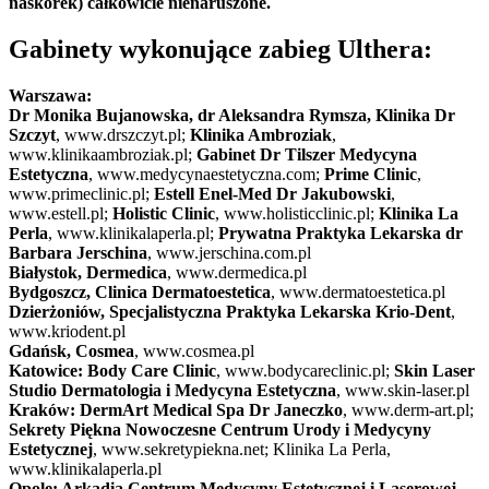
naskórek) całkowicie nienaruszone.
Gabinety wykonujące zabieg Ulthera:
Warszawa:
Dr Monika Bujanowska, dr Aleksandra Rymsza, Klinika Dr
Szczyt
, www.drszczyt.pl;
Klinika Ambroziak
,
www.klinikaambroziak.pl;
Gabinet Dr Tilszer Medycyna
Estetyczna
, www.medycynaestetyczna.com;
Prime Clinic
,
www.primeclinic.pl;
Estell Enel-Med Dr Jakubowski
,
www.estell.pl;
Holistic Clinic
, www.holisticclinic.pl;
Klinika La
Perla
, www.klinikalaperla.pl;
Prywatna Praktyka Lekarska dr
Barbara Jerschina
, www.jerschina.com.pl
Białystok, Dermedica
, www.dermedica.pl
Bydgoszcz, Clinica Dermatoestetica
, www.dermatoestetica.pl
Dzierżoniów, Specjalistyczna Praktyka Lekarska Krio-Dent
,
www.kriodent.pl
Gdańsk, Cosmea
, www.cosmea.pl
Katowice: Body Care Clinic
, www.bodycareclinic.pl;
Skin Laser
Studio Dermatologia i Medycyna Estetyczna
, www.skin-laser.pl
Kraków: DermArt Medical Spa Dr Janeczko
, www.derm-art.pl;
Sekrety Piękna Nowoczesne Centrum Urody i Medycyny
Estetycznej
, www.sekretypiekna.net; Klinika La Perla,
www.klinikalaperla.pl
Opole: Arkadia Centrum Medycyny Estetycznej i Laserowej
,