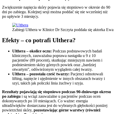
Zwiększenie napięcia skóry pojawia się stopniowo w okresie do 90
dni po zabiegu. Kolejnej sesji można poddać się nie wcześniej niż
po upływie 3 miesięcy.
Zabiegi Ulthera w Klinice Dr Szczyta poddała się aktorka Ew
Efekty – co potrafi Ulthera?
Ulthera – okolice oczu:
Podczas podstawowych badań
klinicznych, zauważalna poprawa nastąpiła u 9 z 10
pacjentów (89 procent), skutkując mniejszym nawisem i
podniesieniem skóry górnych powiek oraz „bardziej
otwartym”, odświeżonym wyglądem całej twarzy.
Ulthera – pozostała cześć twarzy:
Pacjenci odnotowali
lifting, napięcie i ujędrnienie w innych obszarach twarzy i
szyi, takich jak policzki linia żuchwy i szyja.
Rezultaty pojawiają się stopniowo podczas 90-dniowego okresu
po zabiegu
i są wciąż zauważalne u pacjentów podczas ocen
dokonywanych po 10 miesiącach. Co ważne: energia
ultradźwięków dostarczana jest do wybranych głębokości poniżej
powierzchni skóry,
pozostawiając górne warstwy (również