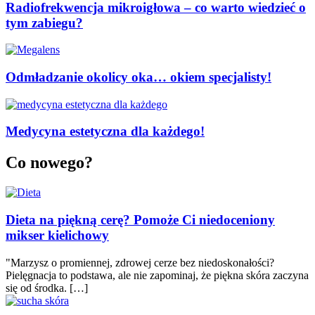
Radiofrekwencja mikroigłowa – co warto wiedzieć o
tym zabiegu?
Odmładzanie okolicy oka… okiem specjalisty!
Medycyna estetyczna dla każdego!
Co nowego?
Dieta na piękną cerę? Pomoże Ci niedoceniony
mikser kielichowy
"Marzysz o promiennej, zdrowej cerze bez niedoskonałości?
Pielęgnacja to podstawa, ale nie zapominaj, że piękna skóra zaczyna
się od środka. […]