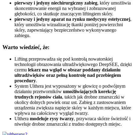
pierwszy i jedyny niechirurgiczny zabieg
, który umożliwia
skoncentrowanie energii na wybranej i zobrazowanej
głębokości, co skutkuje znaczącym liftingiem skóry.
pierwszy i jedyny aparat na rynku medycyny estetycznej
,
który umożliwia wizualizację tkanki poniżej powierzchni
skóry, zapewniający bezpieczeństwo wykonywanego
zabiegu.
Warto wiedzieć, że:
Lifting przeprowadza się pod kontrolą nowatorskiej
technologii obrazowania ultradźwiękowego DeepSEE, dzięki
czemu
lekarz ma wgląd w obszar poddany działaniu
ultradźwięków oraz pełną kontrolę nad przebiegiem
procedury
.
System Ulthera jest wyposażony w głowicę o podwójnym
działaniu przetworników
umożliwiających korekcję
trudnych rejonów ciała
, takich jak drobne zmarszczki w
okolicy dolnych powiek oraz ust. Zabieg z zastosowaniem
urządzenia zwiększa napięcie skóry w każdym miejscu, które
wpływa na całościowy wygląd twarzy.
Ulthera
modeluje rysy twarzy
, przywraca skórze świeżość i
niweluje drobne zmarszczki z trudno dostępnych miejsc.