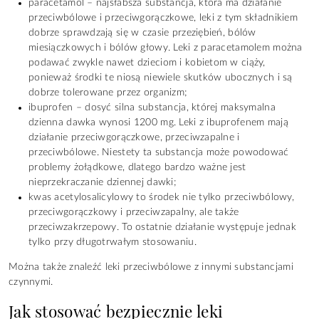
paracetamol – najsłabsza substancja, która ma działanie
przeciwbólowe i przeciwgorączkowe, leki z tym składnikiem
dobrze sprawdzają się w czasie przeziębień, bólów
miesiączkowych i bólów głowy. Leki z paracetamolem można
podawać zwykle nawet dzieciom i kobietom w ciąży,
ponieważ środki te niosą niewiele skutków ubocznych i są
dobrze tolerowane przez organizm;
ibuprofen – dosyć silna substancja, której maksymalna
dzienna dawka wynosi 1200 mg. Leki z ibuprofenem mają
działanie przeciwgorączkowe, przeciwzapalne i
przeciwbólowe. Niestety ta substancja może powodować
problemy żołądkowe, dlatego bardzo ważne jest
nieprzekraczanie dziennej dawki;
kwas acetylosalicylowy to środek nie tylko przeciwbólowy,
przeciwgorączkowy i przeciwzapalny, ale także
przeciwzakrzepowy. To ostatnie działanie występuje jednak
tylko przy długotrwałym stosowaniu.
Można także znaleźć leki przeciwbólowe z innymi substancjami
czynnymi.
Jak stosować bezpiecznie leki