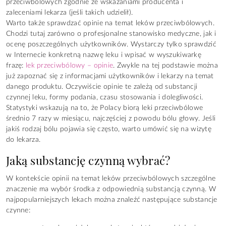
przeciwbólowych zgodnie ze wskazaniami producenta i
zaleceniami lekarza (jeśli takich udzielił).
Warto także sprawdzać opinie na temat leków przeciwbólowych.
Chodzi tutaj zarówno o profesjonalne stanowisko medyczne, jak i
ocenę poszczególnych użytkowników. Wystarczy tylko sprawdzić
w Internecie konkretną nazwę leku i wpisać w wyszukiwarkę
frazę:
lek przeciwbólowy – opinie
. Zwykle na tej podstawie można
już zapoznać się z informacjami użytkowników i lekarzy na temat
danego produktu. Oczywiście opinie te zależą od substancji
czynnej leku, formy podania, czasu stosowania i dolegliwości.
Statystyki wskazują na to, że Polacy biorą leki przeciwbólowe
średnio 7 razy w miesiącu, najczęściej z powodu bólu głowy. Jeśli
jakiś rodzaj bólu pojawia się często, warto umówić się na wizytę
do lekarza.
Jaką substancję czynną wybrać?
W kontekście opinii na temat leków przeciwbólowych szczególne
znaczenie ma wybór środka z odpowiednią substancją czynną. W
najpopularniejszych lekach można znaleźć następujące substancje
czynne: