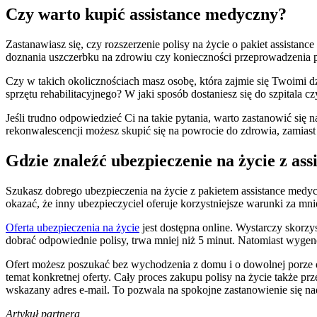
Czy warto kupić assistance medyczny?
Zastanawiasz się, czy rozszerzenie polisy na życie o pakiet assista
doznania uszczerbku na zdrowiu czy konieczności przeprowadzenia p
Czy w takich okolicznościach masz osobę, która zajmie się Twoimi d
sprzętu rehabilitacyjnego? W jaki sposób dostaniesz się do szpitala c
Jeśli trudno odpowiedzieć Ci na takie pytania, warto zastanowić si
rekonwalescencji możesz skupić się na powrocie do zdrowia, zamiast 
Gdzie znaleźć ubezpieczenie na życie z a
Szukasz dobrego ubezpieczenia na życie z pakietem assistance medyc
okazać, że inny ubezpieczyciel oferuje korzystniejsze warunki za mni
Oferta ubezpieczenia na życie
jest dostępna online. Wystarczy skorzy
dobrać odpowiednie polisy, trwa mniej niż 5 minut. Natomiast wyge
Ofert możesz poszukać bez wychodzenia z domu i o dowolnej porze dn
temat konkretnej oferty. Cały proces zakupu polisy na życie także 
wskazany adres e-mail. To pozwala na spokojne zastanowienie się 
Artykuł partnera