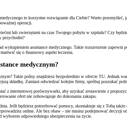
nce medycznego to korzystne rozwiązanie dla Ciebie? Warto przemyśleć
oważnej operacji.
ziećmi lub zwierzętami na czas Twojego pobytu w szpitalu? Czy będzie
zy przychodni?
ę nad wykupieniem assistance medycznego. Takie rozszerzenie zapewni 
martwić się o finansowy aspekt leczenia.
ssistance medycznym?
znym? Takie polisy znajdziesz bezpośrednio w ofercie TU. Jednak war
ejszą składkę. Zamiast odwiedzać kolejne firmy, spróbuj poszukać polis
stać z internetowej porównywarki, aby uzyskać zestawienie z propozy
nerowanie ofert nie zobowiązuje do dokonania zakupu.
ia. Jeśli będziesz potrzebować pomocy, skontaktuje się z Tobą także
przeprowadzisz online. Ale bez obaw – nie musisz podejmować decyzji
nad wyborem odpowiedniego ubezpieczenia na życie.