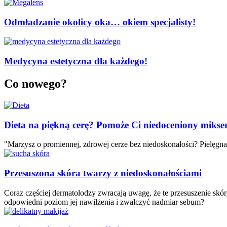
Odmładzanie okolicy oka… okiem specjalisty!
Medycyna estetyczna dla każdego!
Co nowego?
Dieta na piękną cerę? Pomoże Ci niedoceniony mikse
"Marzysz o promiennej, zdrowej cerze bez niedoskonałości? Pielęgnac
Przesuszona skóra twarzy z niedoskonałościami
Coraz częściej dermatolodzy zwracają uwagę, że te przesuszenie skó
odpowiedni poziom jej nawilżenia i zwalczyć nadmiar sebum?