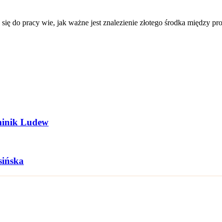
ię do pracy wie, jak ważne jest znalezienie złotego środka między pr
minik Ludew
sińska