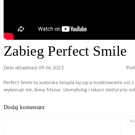
Zabieg Perfect Smile
Podz
Data aktualizacji 09.06.2023
Perfect Smile to autorska terapia łącząca modelowanie ust 
wykonuje lek. Anna Mazur, stomatolog i lekarz medycyny est
Dodaj komentarz