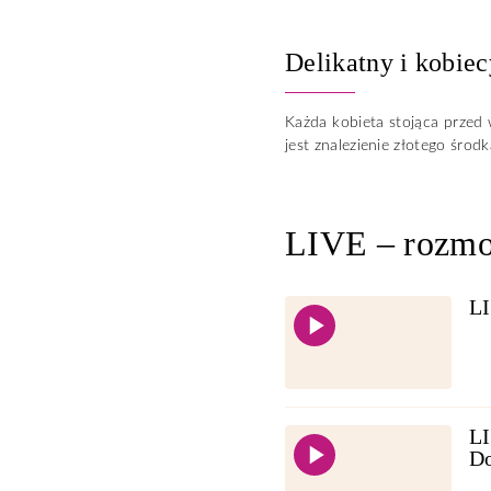
Delikatny i kobie
Każda kobieta stojąca przed
jest znalezienie złotego środ
LIVE – rozmo
LI
LI
D