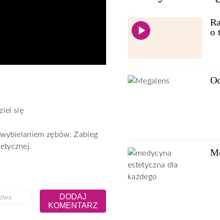
Ra
o 
Od
iel się
z wybielaniem zębów. Zabieg
etycznej.
Me