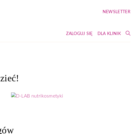
NEWSLETTER
W
ZALOGUJ SIĘ
DLA KLINIK
zieć!
egów