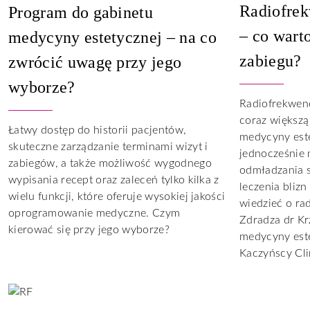
Radiofrek
Program do gabinetu
– co wart
medycyny estetycznej – na co
zabiegu?
zwrócić uwagę przy jego
wyborze?
Radiofrekwen
coraz większą
Łatwy dostęp do historii pacjentów,
medycyny este
skuteczne zarządzanie terminami wizyt i
jednocześnie
zabiegów, a także możliwość wygodnego
odmładzania s
wypisania recept oraz zaleceń tylko kilka z
leczenia bliz
wielu funkcji, które oferuje wysokiej jakości
wiedzieć o ra
oprogramowanie medyczne. Czym
Zdradza dr Kr
kierować się przy jego wyborze?
medycyny este
Kaczyńscy Cli