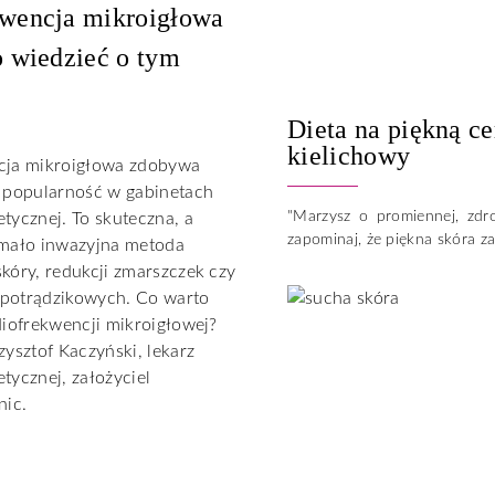
wencja mikroigłowa
o wiedzieć o tym
Dieta na piękną c
kielichowy
cja mikroigłowa zdobywa
 popularność w gabinetach
"Marzysz o promiennej, zdro
tycznej. To skuteczna, a
zapominaj, że piękna skóra za
 mało inwazyjna metoda
kóry, redukcji zmarszczek czy
n potrądzikowych. Co warto
diofrekwencji mikroigłowej?
zysztof Kaczyński, lekarz
tycznej, założyciel
nic.