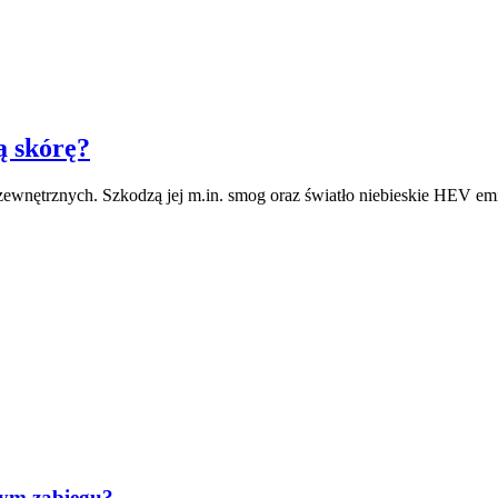
ą skórę?
 zewnętrznych. Szkodzą jej m.in. smog oraz światło niebieskie HEV 
tym zabiegu?