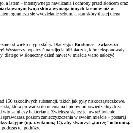
o, a latem – intensywnego nawilżania i ochrony przed słońcem oraz
 umiarkowanym twoja skóra wymaga innych kremów niż w
atem ogranicza się wydzielanie sebum, a stan skóry tłustej ulega
eżnie od wieku i typu skóry. Dlaczego?
Bo słońce – zwłaszcza
ry!
Wystarczy popatrzeć na zdjęcia bliźniaczek, które eksponowały
ry, dlatego w słoneczny dzień nawet w mieście warto nałożyć
ad 150 szkodliwych substancji, takich jak pyły niskocząsteczkowe,
teczki, która prowadzi do utleniania lipidów odpowiedzialnych za
 wirusami czy bakteriami. Zwiększa się też jej uwrażliwienie i
li sprawdzasz poziom zanieczyszczenia w swoim mieście – postaraj
ksydacyjne (np. z witaminą C), aby stworzyć „tarczę” ochronną.
 podczas tej podróży.