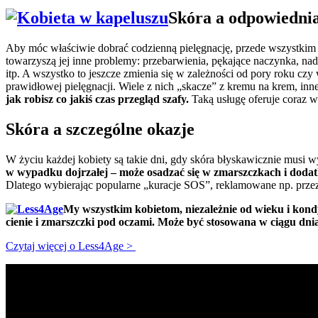
Skóra a odpowiedni
Aby móc właściwie dobrać codzienną pielęgnację, przede wszystkim 
towarzyszą jej inne problemy: przebarwienia, pękające naczynka, nad
itp. A wszystko to jeszcze zmienia się w zależności od pory roku cz
prawidłowej pielęgnacji. Wiele z nich „skacze” z kremu na krem, in
jak robisz co jakiś czas przegląd szafy.
Taką usługę oferuje coraz w
Skóra a szczególne okazje
W życiu każdej kobiety są takie dni, gdy skóra błyskawicznie musi wy
w wypadku dojrzałej – może osadzać się w zmarszczkach i doda
Dlatego wybierając popularne „kuracje SOS”, reklamowane np. przez in
My wszystkim kobietom, niezależnie od wieku i kondy
cienie i zmarszczki pod oczami. Może być stosowana w ciągu dnia
Czytaj więcej o Less4Age >