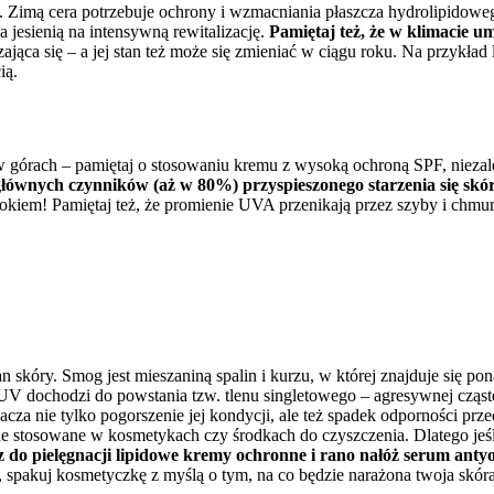
 Zimą cera potrzebuje ochrony i wzmacniania płaszcza hydrolipidoweg
 jesienią na intensywną rewitalizację.
Pamiętaj też, że w klimacie
jąca się – a jej stan też może się zmieniać w ciągu roku. Na przykład l
ią.
 górach – pamiętaj o stosowaniu kremu z wysoką ochroną SPF, niezal
głównych czynników (aż w 80%) przyspieszonego starzenia się skó
okiem! Pamiętaj też, że promienie UVA przenikają przez szyby i chmu
kóry. Smog jest mieszaniną spalin i kurzu, w której znajduje się pon
ni UV dochodzi do powstania tzw. tlenu singletowego – agresywnej cząs
a nie tylko pogorszenie jej kondycji, ale też spadek odporności przed
e stosowane w kosmetykach czy środkach do czyszczenia. Dlatego jeś
do pielęgnacji lipidowe kremy ochronne i rano nałóż serum antyo
, spakuj kosmetyczkę z myślą o tym, na co będzie narażona twoja skóra