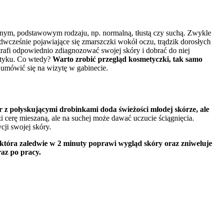
źnym, podstawowym rodzaju, np. normalną, tłustą czy suchą. Zwykle
edwcześnie pojawiające się zmarszczki wokół oczu, trądzik dorosłych
trafi odpowiednio zdiagnozować swojej skóry i dobrać do niej
metyku. Co wtedy?
Warto zrobić przegląd kosmetyczki, tak samo
 umówić się na wizytę w gabinecie.
 z połyskującymi drobinkami doda świeżości młodej skórze, ale
 cerę mieszaną, ale na suchej może dawać uczucie ściągnięcia.
cji swojej skóry.
, która zaledwie w 2 minuty poprawi wygląd skóry oraz zniweluje
raz po pracy.