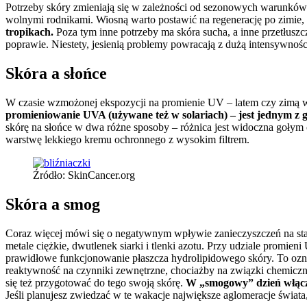
Potrzeby skóry zmieniają się w zależności od sezonowych warunków.
wolnymi rodnikami. Wiosną warto postawić na regenerację po zimie, a
tropikach.
Poza tym inne potrzeby ma skóra sucha, a inne przetłuszcza
poprawie. Niestety, jesienią problemy powracają z dużą intensywnośc
Skóra a słońce
W czasie wzmożonej ekspozycji na promienie UV – latem czy zimą w
promieniowanie UVA (używane też w solariach) – jest jednym z 
skórę na słońce w dwa różne sposoby – różnica jest widoczna gołym 
warstwę lekkiego kremu ochronnego z wysokim filtrem.
Źródło: SkinCancer.org
Skóra a smog
Coraz więcej mówi się o negatywnym wpływie zanieczyszczeń na stan s
metale ciężkie, dwutlenek siarki i tlenki azotu. Przy udziale promie
prawidłowe funkcjonowanie płaszcza hydrolipidowego skóry. To oznacz
reaktywność na czynniki zewnętrzne, chociażby na związki chemiczn
się też przygotować do tego swoją skórę.
W „smogowy” dzień włącz 
Jeśli planujesz zwiedzać w te wakacje największe aglomeracje świata