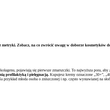
 z metryki. Zobacz, na co zwrócić uwagę w doborze kosmetyków do 
 kolagenu, pojawiają się pierwsze zmarszczki. To najwyższa pora, aby z
ią profilaktyką i pielęgnacją.
Kupujesz kremy oznaczone „30+”, „40+
Na przykład młoda osoba o zniszczonej i np. często wystawianej na sło