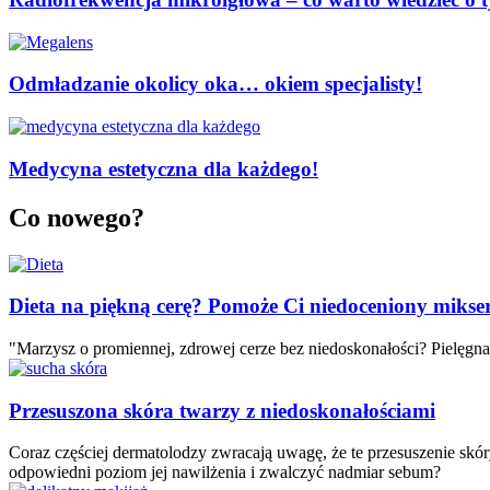
Odmładzanie okolicy oka… okiem specjalisty!
Medycyna estetyczna dla każdego!
Co nowego?
Dieta na piękną cerę? Pomoże Ci niedoceniony mikse
"Marzysz o promiennej, zdrowej cerze bez niedoskonałości? Pielęgnac
Przesuszona skóra twarzy z niedoskonałościami
Coraz częściej dermatolodzy zwracają uwagę, że te przesuszenie skó
odpowiedni poziom jej nawilżenia i zwalczyć nadmiar sebum?