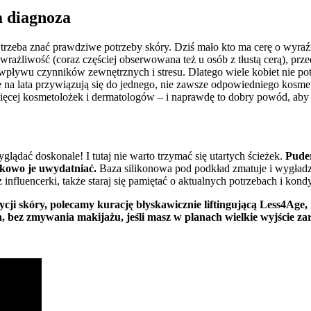
a diagnoza
trzeba znać prawdziwe potrzeby skóry. Dziś mało kto ma cerę o wyra
wrażliwość (coraz częściej obserwowana też u osób z tłustą cerą), prz
y wpływu czynników zewnętrznych i stresu. Dlatego wiele kobiet nie po
ne na lata przywiązują się do jednego, nie zawsze odpowiedniego kos
ięcej kosmetolożek i dermatologów – i naprawdę to dobry powód, aby
glądać doskonale! I tutaj nie warto trzymać się utartych ścieżek.
Puder
tkowo je uwydatniać.
Baza silikonowa pod podkład zmatuje i wygładzi
fluencerki, także staraj się pamiętać o aktualnych potrzebach i kondy
cji skóry, polecamy kurację błyskawicznie liftingującą Less4Age
, bez zmywania makijażu, jeśli masz w planach wielkie wyjście za