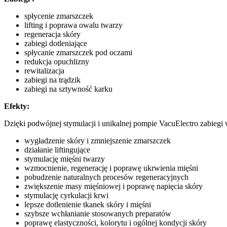
spłycenie zmarszczek
lifting i poprawa owalu twarzy
regeneracja skóry
zabiegi dotleniające
spłycanie zmarszczek pod oczami
redukcja opuchlizny
rewitalizacja
zabiegi na trądzik
zabiegi na sztywność karku
Efekty:
Dzięki podwójnej stymulacji i unikalnej pompie VacuElectro zabi
wygładzenie skóry i zmniejszenie zmarszczek
działanie liftingujące
stymulację mięśni twarzy
wzmocnienie, regenerację i poprawę ukrwienia mięśni
pobudzenie naturalnych procesów regeneracyjnych
zwiększenie masy mięśniowej i poprawę napięcia skóry
stymulację cyrkulacji krwi
lepsze dotlenienie tkanek skóry i mięśni
szybsze wchłanianie stosowanych preparatów
poprawę elastyczności, kolorytu i ogólnej kondycji skóry