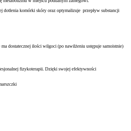
awę metabolizmu w miejscu poddanym zabiegowi.
 dotlenia komórki skóry oraz optymalizuje przepływ substancji
a dostatecznej ilości wilgoci (po nawilżeniu ustępuje samoistnie)
sjonalnej fizykoterapii. Dzięki swojej efektywności
marszczki