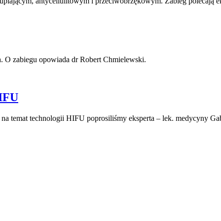
plającym, antycellulitowym i przeciwobrzękowym. Zabieg polecają ek
ia. O zabiegu opowiada dr Robert Chmielewski.
HIFU
ię na temat technologii HIFU poprosiliśmy eksperta – lek. medycyny 