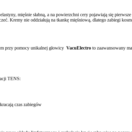
elastyny, mięśnie słabną, a na powierzchni cery pojawiają się pierwsz
czeć. Kremy nie oddziałują na tkankę mięśniową, dlatego zabiegi kosm
m przy pomocy unikalnej głowicy
VacuElectro
to zaawansowany masa
lacji TENS:
kracają czas zabiegów