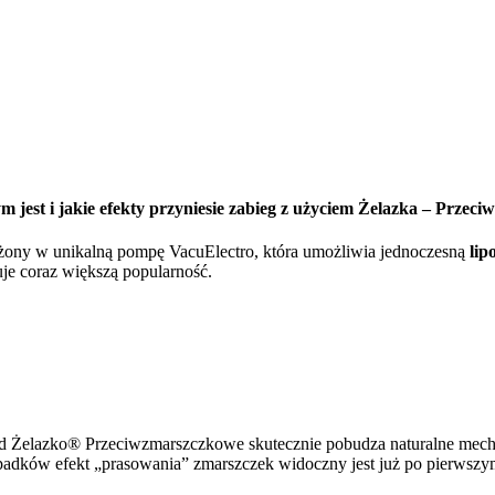
jest i jakie efekty przyniesie zabieg z użyciem Żelazka –
Przeciw
żony w unikalną pompę VacuElectro, która umożliwia jednoczesną
lip
je coraz większą popularność.
elazko® Przeciwzmarszczkowe skutecznie pobudza naturalne mechaniz
padków efekt „prasowania” zmarszczek widoczny jest już po pierwszy