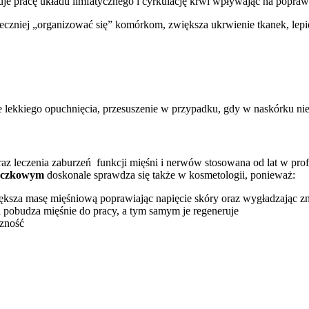
uje pracę układu limfatycznego i cyrkulację krwi wpływając na popr
niej „organizować się” komórkom, zwiększa ukrwienie tkanek, lepiej
lekkiego opuchnięcia, przesuszenie w przypadku, gdy w naskórku nie m
z leczenia zaburzeń funkcji mięśni i nerwów stosowana od lat w profe
zczkowym
doskonale sprawdza się także w kosmetologii, ponieważ:
iększa masę mięśniową poprawiając napięcie skóry oraz wygładzając z
i pobudza mięśnie do pracy, a tym samym je regeneruje
czność