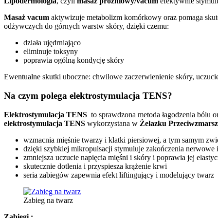
Lipodermologia
, czyli
masaż próżniowy/vacum
efektywnie stymul
Masaż vacum
aktywizuje metabolizm komórkowy oraz pomaga skutecz
odżywczych do górnych warstw skóry, dzięki czemu:
działa ujędrniająco
eliminuje toksyny
poprawia ogólną kondycję skóry
Ewentualne skutki uboczne: chwilowe zaczerwienienie skóry, uczucie 
Na czym polega elektrostymulacja TENS?
Elektrostymulacja TENS
to sprawdzona metoda łagodzenia bólu ora
elektrostymulacja TENS
wykorzystana w
Żelazku Przeciwzmars
wzmacnia mięśnie twarzy i klatki piersiowej, a tym samym zw
dzięki szybkiej mikropulsacji stymuluje zakończenia nerwowe 
zmniejsza uczucie napięcia mięśni i skóry i poprawia jej elasty
skutecznie dotlenia i przyspiesza krążenie krwi
seria zabiegów zapewnia efekt liftingujący i modelujący twarz
Zabieg na twarz
Zabiegi :