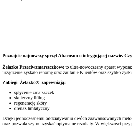
Poznajcie najnowszy sprzęt Abacosun o intrygującej nazwie. Czym 
Żelazko Przeciwzmarszczkowe
to ultra-nowoczesny aparat wyposa
urządzenie zyskało renomę oraz zaufanie Klientów oraz szybko zysku
Zabiegi Żelazko® zapewniają:
spłycenie zmarszczek
skuteczny lifting
regenerację skóry
drenaż limfatyczny
Dzięki jednoczesnemu oddziaływaniu dwóch zaawansowanych metod Ż
oraz pozwala szybo uzyskać optymalne rezultaty. W większości przy