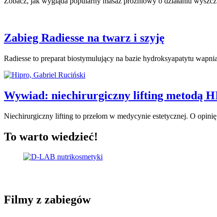
Zobacz, jak wygląda popularny masaż próżniowy o działaniu wyszczu
Zabieg Radiesse na twarz i szyję
Radiesse to preparat biostymulujący na bazie hydroksyapatytu wapn
Wywiad: niechirurgiczny lifting metodą 
Niechirurgiczny lifting to przełom w medycynie estetycznej. O opin
To warto wiedzieć!
Filmy z zabiegów