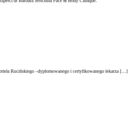
sperci dr Barbara Jerschina Face & Body Clinique.
Gabriela Rucińskiego –dyplomowanego i certyfikowanego lekarza […]