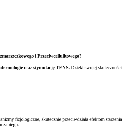
zmarszczkowego i Przeciwcellulitowego?
odermologię
oraz
stymulację TENS.
Dzięki swojej skuteczności
my fizjologiczne, skutecznie przeciwdziała efektom starzenia
m zabiegu.