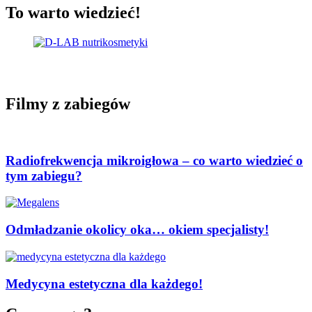
To warto wiedzieć!
Filmy z zabiegów
Radiofrekwencja mikroigłowa – co warto wiedzieć o
tym zabiegu?
Odmładzanie okolicy oka… okiem specjalisty!
Medycyna estetyczna dla każdego!