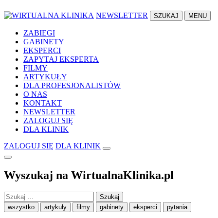
NEWSLETTER
SZUKAJ
MENU
ZABIEGI
GABINETY
EKSPERCI
ZAPYTAJ EKSPERTA
FILMY
ARTYKUŁY
DLA PROFESJONALISTÓW
O NAS
KONTAKT
NEWSLETTER
ZALOGUJ SIĘ
DLA KLINIK
ZALOGUJ SIĘ
DLA KLINIK
Wyszukaj na WirtualnaKlinika.pl
Szukaj:
wszystko
artykuły
filmy
gabinety
eksperci
pytania