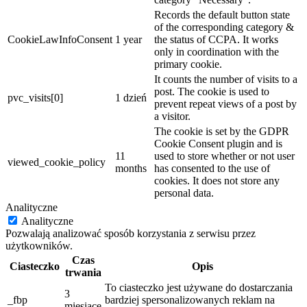
Records the default button state
of the corresponding category &
CookieLawInfoConsent
1 year
the status of CCPA. It works
only in coordination with the
primary cookie.
It counts the number of visits to a
post. The cookie is used to
pvc_visits[0]
1 dzień
prevent repeat views of a post by
a visitor.
The cookie is set by the GDPR
Cookie Consent plugin and is
11
used to store whether or not user
viewed_cookie_policy
months
has consented to the use of
cookies. It does not store any
personal data.
Analityczne
Analityczne
Pozwalają analizować sposób korzystania z serwisu przez
użytkowników.
Czas
Ciasteczko
Opis
trwania
To ciasteczko jest używane do dostarczania
3
_fbp
bardziej spersonalizowanych reklam na
miesiące