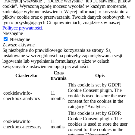
„Akceptuj wszystkie”, „Odrzuć wszystkie” lub „Ustawienia plików
cookie”. Wyrażoną zgodę możesz wycofać w każdym momencie,
zmieniając wybrane ustawienia. Więcej informacji o korzystaniu z
plików cookie oraz o przetwarzaniu Twoich danych osobowych, w
tym o przysługujących Ci uprawnieniach, znajdziesz w naszej
Polityce prywatności
.
Niezbędne
Niezbędne
Zawsze aktywne
Są niezbędne do prawidłowego korzystania ze strony. Są
instalowane w szczególności na potrzeby zapamiętywania sesji
logowania lub wypełniania formularzy, a także w celach
związanych z ustawieniem opcji prywatności.
Czas
Ciasteczko
Opis
trwania
This cookie is set by GDPR
Cookie Consent plugin. The
cookielawinfo-
11
cookie is used to store the user
checkbox-analytics
months
consent for the cookies in the
category "Analytics".
This cookie is set by GDPR
Cookie Consent plugin. The
cookielawinfo-
11
cookies is used to store the user
checkbox-necessary
months
consent for the cookies in the
category "Necessary".