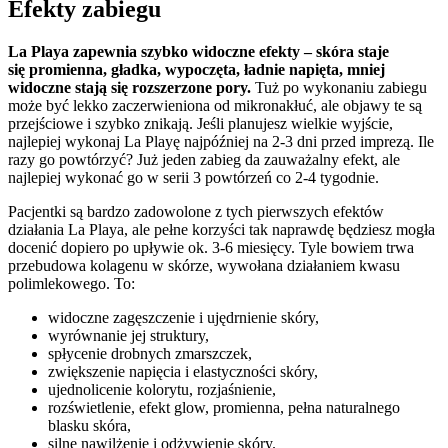
Efekty zabiegu
La Playa zapewnia szybko widoczne efekty – skóra staje
się promienna, gładka, wypoczęta, ładnie napięta, mniej
widoczne stają się rozszerzone pory.
Tuż po wykonaniu zabiegu
może być lekko zaczerwieniona od mikronakłuć, ale objawy te są
przejściowe i szybko znikają. Jeśli planujesz wielkie wyjście,
najlepiej wykonaj La Playę najpóźniej na 2-3 dni przed imprezą. Ile
razy go powtórzyć? Już jeden zabieg da zauważalny efekt, ale
najlepiej wykonać go w serii 3 powtórzeń co 2-4 tygodnie.
Pacjentki są bardzo zadowolone z tych pierwszych efektów
działania La Playa, ale pełne korzyści tak naprawdę będziesz mogła
docenić dopiero po upływie ok. 3-6 miesięcy. Tyle bowiem trwa
przebudowa kolagenu w skórze, wywołana działaniem kwasu
polimlekowego. To:
widoczne zagęszczenie i ujędrnienie skóry,
wyrównanie jej struktury,
spłycenie drobnych zmarszczek,
zwiększenie napięcia i elastyczności skóry,
ujednolicenie kolorytu, rozjaśnienie,
rozświetlenie, efekt glow, promienna, pełna naturalnego
blasku skóra,
silne nawilżenie i odżywienie skóry.