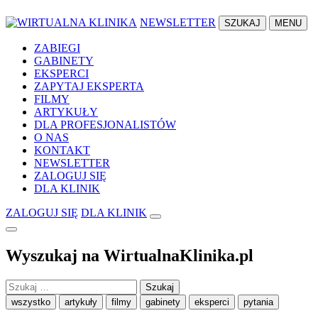
NEWSLETTER
SZUKAJ
MENU
ZABIEGI
GABINETY
EKSPERCI
ZAPYTAJ EKSPERTA
FILMY
ARTYKUŁY
DLA PROFESJONALISTÓW
O NAS
KONTAKT
NEWSLETTER
ZALOGUJ SIĘ
DLA KLINIK
ZALOGUJ SIĘ
DLA KLINIK
Wyszukaj na WirtualnaKlinika.pl
Szukaj:
wszystko
artykuły
filmy
gabinety
eksperci
pytania