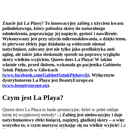
Znacie już La Playę? To innowacyjny zabieg z użyciem kwasu
polimlekowego, który pobudza skórę do naturalnego
odmłodzenia, poprawiając jej napięcie, gęstość i nawilżenie.
Wykonywany jest przy użyciu mikronakłuwania, a dzięki temu,
że pierwsze efekty jego działania są widocznie niemal
natychmiast, zalecany jest nie tylko jako profilaktyka anti-
aging, ale także jako doskonały sposób na poprawę wyglądu
skóry wielkim wyjściem. Queen does La Playa! W takim
właśnie celu, przed ślubem, wykonała go pacjentka Gabinetu
Sztuk Pięknych w Gliwicach
(
www.facebook.com/GabinetSztukPieknych
).
Wyłącznym
dystrybutorem La Playa jest BeautyEurope.eu
(
www.beautyeurope.eu
).
Czym jest La Playa?
Queen does La Playa to hasło promocyjne, które w pełni oddaje
istotę tej wyjątkowej metody! :-)
Zabieg jest nieinwazyjny i daje
natychmiastowy efekt lśniącej, napiętej, gładkiej skóry – a więc
wszystko to, o czym marzysz szykując się na wielkie wyjście!
La