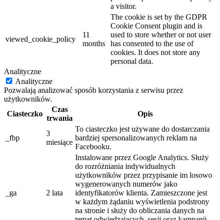
a visitor.
The cookie is set by the GDPR
Cookie Consent plugin and is
11
used to store whether or not user
viewed_cookie_policy
months
has consented to the use of
cookies. It does not store any
personal data.
Analityczne
Analityczne
Pozwalają analizować sposób korzystania z serwisu przez
użytkowników.
Czas
Ciasteczko
Opis
trwania
To ciasteczko jest używane do dostarczania
3
_fbp
bardziej spersonalizowanych reklam na
miesiące
Facebooku.
Instalowane przez Google Analytics. Służy
do rozróżniania indywidualnych
użytkowników przez przypisanie im losowo
wygenerowanych numerów jako
_ga
2 lata
identyfikatorów klienta. Zamieszczone jest
w każdym żądaniu wyświetlenia podstrony
na stronie i służy do obliczania danych na
temat odwiedzających, sesji oraz kampanii