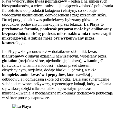
Playa wykorzystuje
kwas polimlekowy
– jeden z najsilniejszych
biostymulatorów, a więcej substancji mających zdolność pobudzania
fibroblastów do produkcji kolagenu i elastyny, co skutkuje
widocznym ujędrnieniem, odmłodzeniem i zagęszczeniem skóry.
Do tej pory jednak kwas polimlekowy był znany głównie z
produktów podawanych iniekcyjne przez lekarza.
La Playa to
przełomowa formuła, ponieważ preparat może być aplikowany
bezpośrednio na skórę podczas mikronakłuwania (mezoterapii
mikroigłowej), a zabieg może być wykonywany przez
kosmetologa.
La Playę wzbogaconow też w dodatkowe składniki:
kwas
hialuronowy
o silnym działaniu nawilżającym, wspierany przez
glutation
(rozjaśnia skórę, ujednolica jej koloryt),
witaminę C
(prawdziwa witamina młodości – chroni przed stresem
oksydacyjnym, rozjaśnia, dodaje blasku, ujędrnia), a także
kompleks aminokwasów i peptydów
, które nawilżają,
odbudowują i odmładzają skórę od środka. Działając synergicznie
składniki te tworzą odżywczy, regenerujący koktajl, który wchłania
się w skórę dzięki mikrokanalikom powstałym podczas
mikronakłuwania, a mechaniczne mikrourazy dodatkowo pobudzają
w skórze procesy naprawcze.