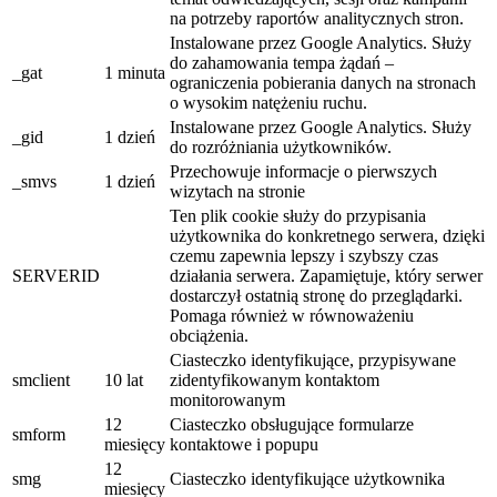
na potrzeby raportów analitycznych stron.
Instalowane przez Google Analytics. Służy
do zahamowania tempa żądań –
_gat
1 minuta
ograniczenia pobierania danych na stronach
o wysokim natężeniu ruchu.
Instalowane przez Google Analytics. Służy
_gid
1 dzień
do rozróżniania użytkowników.
Przechowuje informacje o pierwszych
_smvs
1 dzień
wizytach na stronie
Ten plik cookie służy do przypisania
użytkownika do konkretnego serwera, dzięki
czemu zapewnia lepszy i szybszy czas
SERVERID
działania serwera. Zapamiętuje, który serwer
dostarczył ostatnią stronę do przeglądarki.
Pomaga również w równoważeniu
obciążenia.
Ciasteczko identyfikujące, przypisywane
smclient
10 lat
zidentyfikowanym kontaktom
monitorowanym
12
Ciasteczko obsługujące formularze
smform
miesięcy
kontaktowe i popupu
12
smg
Ciasteczko identyfikujące użytkownika
miesięcy