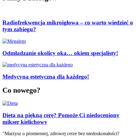
Radiofrekwencja mikroigłowa – co warto wiedzieć o
tym zabiegu?
Odmładzanie okolicy oka… okiem specjalisty!
Medycyna estetyczna dla każdego!
Co nowego?
Dieta na piękną cerę? Pomoże Ci niedoceniony
mikser kielichowy
"Marzysz o promiennej, zdrowej cerze bez niedoskonałości?