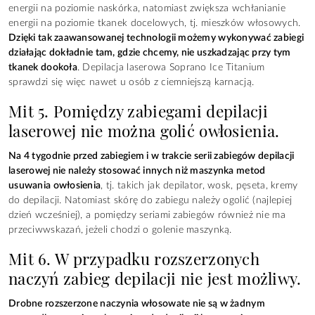
energii na poziomie naskórka, natomiast zwiększa wchłanianie
energii na poziomie tkanek docelowych, tj. mieszków włosowych.
Dzięki tak zaawansowanej technologii możemy wykonywać zabiegi
działając dokładnie tam, gdzie chcemy, nie uszkadzając przy tym
tkanek dookoła
. Depilacja laserowa Soprano Ice Titanium
sprawdzi się więc nawet u osób z ciemniejszą karnacją.
Mit 5. Pomiędzy zabiegami depilacji
laserowej nie można golić owłosienia.
Na 4 tygodnie przed zabiegiem i w trakcie serii zabiegów depilacji
laserowej nie należy stosować innych niż maszynka metod
usuwania owłosienia
, tj. takich jak depilator, wosk, pęseta, kremy
do depilacji. Natomiast skórę do zabiegu należy ogolić (najlepiej
dzień wcześniej), a pomiędzy seriami zabiegów również nie ma
przeciwwskazań, jeżeli chodzi o golenie maszynką.
Mit 6. W przypadku rozszerzonych
naczyń zabieg depilacji nie jest możliwy.
Drobne rozszerzone naczynia włosowate nie są w żadnym