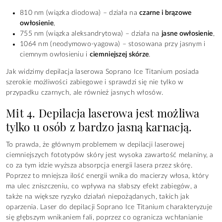
810 nm (wiązka diodowa) – działa na
czarne i brązowe
owłosienie
,
755 nm (wiązka aleksandrytowa) – działa na
jasne owłosienie
,
1064 nm (neodymowo-yagowa) – stosowana przy jasnym i
ciemnym owłosieniu i
ciemniejszej skórze
.
Jak widzimy depilacja laserowa Soprano Ice Titanium posiada
szerokie możliwości zabiegowe i sprawdzi się nie tylko w
przypadku czarnych, ale również jasnych włosów.
Mit 4. Depilacja laserowa jest możliwa
tylko u osób z bardzo jasną karnacją.
To prawda, że głównym problemem w depilacji laserowej
ciemniejszych fototypów skóry jest wysoka zawartość melaniny, a
co za tym idzie wyższa absorpcja energii lasera przez skórę.
Poprzez to mniejsza ilość energii wnika do macierzy włosa, który
ma ulec zniszczeniu, co wpływa na słabszy efekt zabiegów, a
także na większe ryzyko działań niepożądanych, takich jak
oparzenia. Laser do depilacji Soprano Ice Titanium charakteryzuje
się głębszym wnikaniem fali, poprzez co ogranicza wchłanianie