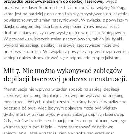
przypadku przeciwwskazaniem do depilacji laserowej
, wręcz
przeciwnie – laser Soprano Ice Titanium posiada wiązkę Nd-Yag,
która jest najbardziej popularną falą wykorzystywaną do leczenia
powierzchownych zmian naczyniowych. W związku z powyższym
dzięki zabiegom depilacji laserowej możemy również zamknąć
drobne zmiany naczyniowe występujące w miejscu zabiegowym.
W przypadku większych zmian naczyniowych, takich jak żylaki,
wykonanie zabiegu depilacji laserowej rzeczywiście może być
przeciwwskazaniem. W związku z powyższym przed rozpoczęciem
zabiegu należy skonsultować się z odpowiednim specjalistom.
Mit 7. Nie można wykonywać zabiegów
depilacji laserowej podczas menstruacji.
Menstruacja nie wpływa w żaden sposób na zabiegi depilacji
laserowej ani zabieg depilacji laserowej nie wpływa na przebieg
menstruacji. W tych dniach często jesteśmy bardziej wrażliwe na
odczucia bólowe, więc jedynym objawem może być większy
dyskomfort w trakcie wykonywania zabiegu depilacji laserowej.
Gdy jesteś w trakcie menstruacji, koniecznie poinformuj swojego
kosmetologa o tym fakcie – może zastosować dodatkowe
znieczulenie, jeżeli wystąpi u ciebie wysoka nadwrażliwość.