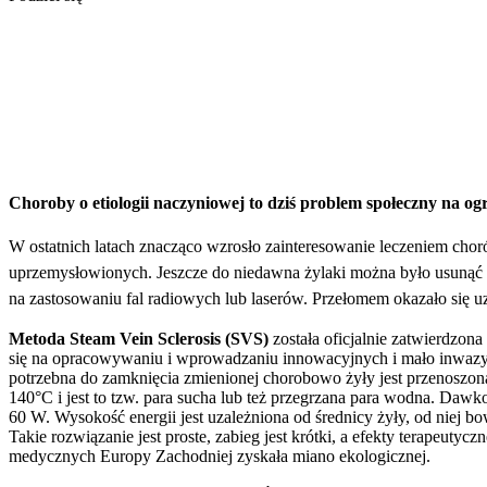
Choroby o etiologii naczyniowej to dziś problem społeczny na og
W ostatnich latach znacząco wzrosło zainteresowanie leczeniem choró
uprzemysłowionych. Jeszcze do niedawna żylaki można było usunąć 
na zastosowaniu fal radiowych lub laserów. Przełomem okazało się u
Metoda Steam Vein Sclerosis (SVS)
została oficjalnie zatwierdzon
się na opracowywaniu i wprowadzaniu innowacyjnych i mało inwazyjn
potrzebna do zamknięcia zmienionej chorobowo żyły jest przenoszon
140°C i jest to tzw. para sucha lub też przegrzana para wodna. Daw
60 W. Wysokość energii jest uzależniona od średnicy żyły, od niej bo
Takie rozwiązanie jest proste, zabieg jest krótki, a efekty terapeut
medycznych Europy Zachodniej zyskała miano ekologicznej.