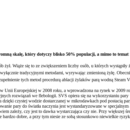
romną skalę, który dotyczy blisko 50% populacji, a mimo to temat
b żył. Wiąże się to ze zwiększeniem liczby osób, u których wystąpiły
wyłącznie tradycyjnymi metodami, wyrywając zmienioną żyłę. Obecni
zupełnienie tych metod procedurą ablacji żylaków parą wodną Steam Ve
a w Unii Europejskiej w 2008 roku, a wprowadzona na rynek w 2009 ro
ych rozwiązań we flebologii. SVS opiera się na wykorzystaniu pary w
a dzięki czystej wodzie dostarczanej w mikrodawkach pod postacią pa
kowanie pary do światła naczynia jest wystandaryzowane w specjalnym a
wiem zależy, czy jest to dawka wystarczająca czy nie. Przy większej śre
yczne bardzo dobre, a przy tym niesie ze sobą stosunkowo niewielkie r