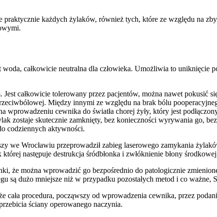
 praktycznie każdych żylaków, również tych, które ze względu na zbyt 
iowymi.
t woda, całkowicie neutralna dla człowieka. Umożliwia to uniknięcie 
est całkowicie tolerowany przez pacjentów, można nawet pokusić się 
 przeciwbólowej. Między innymi ze względu na brak bólu pooperacyjn
na wprowadzeniu cewnika do światła chorej żyły, który jest podłącz
ak zostaje skutecznie zamknięty, bez konieczności wyrywania go, bez 
 do codziennych aktywności.
erwszy we Wrocławiu przeprowadził zabieg laserowego zamykania żyla
tórej następuje destrukcja śródbłonka i zwłóknienie błony środkowej,
ienki, że można wprowadzić go bezpośrednio do patologicznie zmienion
egu są dużo mniejsze niż w przypadku pozostałych metod i co ważne, 
, że cała procedura, począwszy od wprowadzenia cewnika, przez podani
przebicia ściany operowanego naczynia.