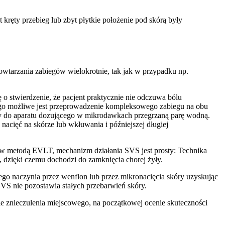
kręty przebieg lub zbyt płytkie położenie pod skórą były
powtarzania zabiegów wielokrotnie, tak jak w przypadku np.
o stwierdzenie, że pacjent praktycznie nie odczuwa bólu
ego możliwe jest przeprowadzenie kompleksowego zabiegu na obu
ony do aparatu dozującego w mikrodawkach przegrzaną parę wodną.
nacięć na skórze lub wkłuwania i późniejszej długiej
ków metodą EVLT, mechanizm działania SVS jest prosty: Technika
 dzięki czemu dochodzi do zamknięcia chorej żyły.
ego naczynia przez wenflon lub przez mikronacięcia skóry uzyskując
SVS nie pozostawia stałych przebarwień skóry.
e znieczulenia miejscowego, na początkowej ocenie skuteczności