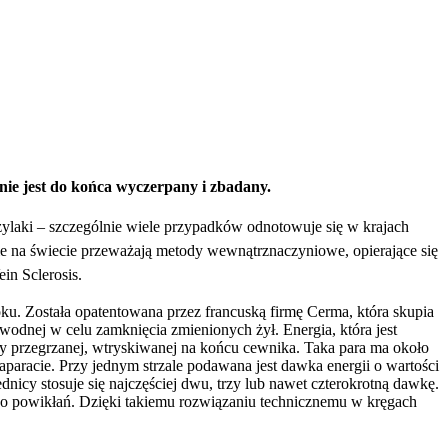
 nie jest do końca wyczerpany i zbadany.
 żylaki – szczególnie wiele przypadków odnotowuje się w krajach
e na świecie przeważają metody wewnątrznaczyniowe, opierające się
in Sclerosis.
ku. Została opatentowana przez francuską firmę Cerma, która skupia
odnej w celu zamknięcia zmienionych żył. Energia, która jest
ry przegrzanej, wtryskiwanej na końcu cewnika. Taka para ma około
paracie. Przy jednym strzale podawana jest dawka energii o wartości
dnicy stosuje się najczęściej dwu, trzy lub nawet czterokrotną dawkę.
yzyko powikłań. Dzięki takiemu rozwiązaniu technicznemu w kręgach