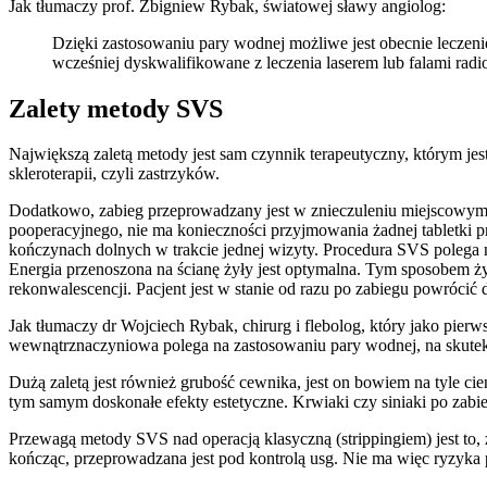
Jak tłumaczy prof. Zbigniew Rybak, światowej sławy angiolog:
Dzięki zastosowaniu pary wodnej możliwe jest obecnie leczenie
wcześniej dyskwalifikowane z leczenia laserem lub falami rad
Zalety metody SVS
Największą zaletą metody jest sam czynnik terapeutyczny, którym jes
skleroterapii, czyli zastrzyków.
Dodatkowo, zabieg przeprowadzany jest w znieczuleniu miejscowym. J
pooperacyjnego, nie ma konieczności przyjmowania żadnej tabletki
kończynach dolnych w trakcie jednej wizyty. Procedura SVS polega 
Energia przenoszona na ścianę żyły jest optymalna. Tym sposobem żyl
rekonwalescencji. Pacjent jest w stanie od razu po zabiegu powrócić
Jak tłumaczy dr Wojciech Rybak, chirurg i flebolog, który jako pi
wewnątrznaczyniowa polega na zastosowaniu pary wodnej, na skutek k
Dużą zaletą jest również grubość cewnika, jest on bowiem na tyle c
tym samym doskonałe efekty estetyczne. Krwiaki czy siniaki po zabi
Przewagą metody SVS nad operacją klasyczną (strippingiem) jest to
kończąc, przeprowadzana jest pod kontrolą usg. Nie ma więc ryzyka 