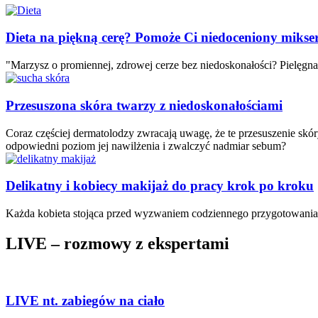
Dieta na piękną cerę? Pomoże Ci niedoceniony mikse
"Marzysz o promiennej, zdrowej cerze bez niedoskonałości? Pielęgnac
Przesuszona skóra twarzy z niedoskonałościami
Coraz częściej dermatolodzy zwracają uwagę, że te przesuszenie skó
odpowiedni poziom jej nawilżenia i zwalczyć nadmiar sebum?
Delikatny i kobiecy makijaż do pracy krok po kroku
Każda kobieta stojąca przed wyzwaniem codziennego przygotowania s
LIVE – rozmowy z ekspertami
LIVE nt. zabiegów na ciało