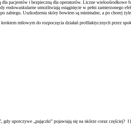
 dla pacjentów i bezpieczną dla operatorów. Liczne wieloośrodkowe b
dy endowaskularne umożliwiają osiągnięcie w pełni zamierzonego efek
po zabiegu. Uszkodzenia skóry bowiem są minimalne, a po chorej żyle 
ę krokiem milowym do rozpoczęcia działań profilaktycznych przez spo
, gdy uporczywe „pajączki” pojawiają się na skórze coraz częściej? I