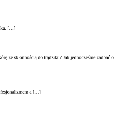
dka. […]
órę ze skłonnością do trądziku? Jak jednocześnie zadbać o
ofesjonalizmem a […]