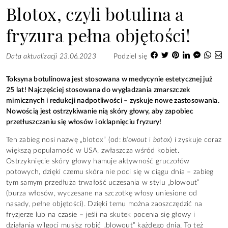
Blotox, czyli botulina a
fryzura pełna objętości!
Data aktualizacji 23.06.2023
Podziel się
Toksyna botulinowa jest stosowana w medycynie estetycznej już
25 lat! Najczęściej stosowana do wygładzania zmarszczek
mimicznych i redukcji nadpotliwości – zyskuje nowe zastosowania.
Nowością jest ostrzykiwanie nią skóry głowy, aby zapobiec
przetłuszczaniu się włosów i oklapnięciu fryzury!
Ten zabieg nosi nazwę „blotox” (od:
blowout
i
botox
) i zyskuje coraz
większą popularność w USA, zwłaszcza wśród kobiet.
Ostrzyknięcie skóry głowy hamuje aktywność gruczołów
potowych, dzięki czemu skóra nie poci się w ciągu dnia – zabieg
tym samym przedłuża trwałość uczesania w stylu „blowout”
(burza włosów, wyczesane na szczotkę włosy uniesione od
nasady, pełne objętości). Dzięki temu można zaoszczędzić na
fryzjerze lub na czasie – jeśli na skutek pocenia się głowy i
działania wilgoci musisz robić „blowout” każdego dnia. To też