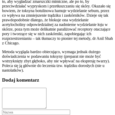
to, aby wygładzać zmarszczki mimiczne, ale po to, by
przeciwdziałać wypryskom i przetłuszczaniu się skóry. Okazało się
bowiem, że toksyna botulinowa hamuje wydzielanie sebum, przez
co wpływa na zmniejszenie trądziku i zaskórników. Dzieje się tak
prawdopodobnie dlatego, że blokuje ona wydzielanie
acetylocholiny odpowiedzialnej za nadmierne wydzielanie łoju w
skórze, poza tym może delikatnie paraliżować receptory otaczające
pory i tworzące się w nich zaskórniki, zapobiegając ich
rozprzestrzenianiu – tak tłumaczy to pionier tej metody, dr Anil Shah
z Chicago.
Metoda wygląda bardzo obiecująco, wymaga jednak dużego
doświadczenia w podawaniu toksyny (preparat nie może być
wstrzyknięty zbyt głęboko, aby nie wpływać na ekspresję twarzy).
Poleca się ją głównie do leczenia tzw. trądziku dorosłych (nie u
nastolatków).
Dodaj komentarz