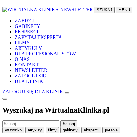
NEWSLETTER
SZUKAJ
MENU
ZABIEGI
GABINETY
EKSPERCI
ZAPYTAJ EKSPERTA
FILMY
ARTYKUŁY
DLA PROFESJONALISTÓW
O NAS
KONTAKT
NEWSLETTER
ZALOGUJ SIĘ
DLA KLINIK
ZALOGUJ SIĘ
DLA KLINIK
Wyszukaj na WirtualnaKlinika.pl
Szukaj:
wszystko
artykuły
filmy
gabinety
eksperci
pytania