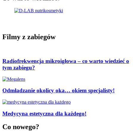
Filmy z zabiegów
Radiofrekwencja mikroigłowa – co warto wiedzieć o
tym zabiegu?
Odmładzanie okolicy oka… okiem specjalisty!
Medycyna estetyczna dla każdego!
Co nowego?