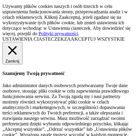
Używamy plików cookies naszych i osób trzecich w celu
usprawnienia funkcjonowania strony, przeprowadzania analiz i w
celach reklamowych. Kliknij Zaakceptuj, jeżeli zgadasz się na
wykorzystywanie tych plików cookie, lub zmień ustawienia ich
dotyczące wchodząc w Ustawienia ciasteczek. Aby dowiedzieć się
więcej, przejdź do
Polityki prywatności
.
USTAWIENIA CIASTECZEK
ZAAKCEPTUJ WSZYSTKIE
Zamknij
Szanujemy Twoją prywatność
Jako administrator danych osobowych przetwarzamy Twoje dane
osobowe, stosując pliki cookie w celu zapewnienia prawidłowego
funkcjonowania serwisu. Za Twoją zgodą my i nasi partnerzy
możemy również wykorzystywać pliki cookie w celach
analitycznych i marketingowych, w szczególności dopasowania
treści reklamowych do Twoich preferencji, a także ulepszania i
rozwijania naszego serwisu. Masz możliwość zarządzać swoimi
preferencjami dzięki wybraniu odpowiedniego przycisku, klikając
„Akceptuj wszystkie”, „Odrzuć wszystkie” lub „Ustawienia plików
cookie”. Wyrażoną zgodę możesz wycofać w każdym momencie,