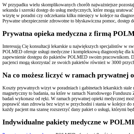
W przypadku wielu skomplikowanych chorób najważniejsze pozostaje 
sekunda i szeroki dostęp do usług medycznych, które mogą uratować
wizytę w poradni czy odczekania kilku miesięcy w kolejce na diagno
Prywatne ubezpieczenie zdrowotne to błyskawiczna pomoc, dostęp do 
Prywatna opieka medyczna z firmą POLME
Interesują Cię konsultacji lekarskie u największych specjalistów w 
POLMED oferuje usługi medyczne i kompleksową diagnostykę dla kli
zapewnienie dostępu do pakietów POLMED swoim pracownikom. Dział
pacjenci mogą skorzystać ze swoich pakietów również w 3000 przy
Na co możesz liczyć w ramach prywatnej 
Koszty prywatnych wizyt w poradniach i gabinetach lekarskich sta
magnetyczny to badania, na które w ramach Narodowego Funduszu Z
badań wykonasz od ręki. W ramach prywatnej opieki medycznej możes
poprawić stan zdrowia bez wizyt w przychodni i stania w kolejce do 
każdy pacjent ma szansę rozszerzyć dany pakiet o usługi, którymi bę
Indywidualne pakiety medyczne w POLMED 