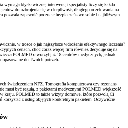
 wymaga błyskawicznej interwencji specjalisty liczy się każda
entów do uzbrojenia się w cierpliwość, długiego oczekiwania na
ra pozwala zapewnić poczucie bezpieczeństwo sobie i najbliższym.
kawicznie, w trosce o jak najszybsze wdrożenie efektywnego leczenia?
yjnych cenach, choć coraz więcej firm również decyduje się na
erćwiecza POLMED otworzył już 18 centrów medycznych, jednak
 dopasowane do Twoich potrzeb.
jętych świadczeniem NFZ. Tomografia komputerowa czy rezonans
 nie musi być regułą, z pakietami medycznymi POLMED większość
tów w kraju. POLMED to także wizyty domowe, które pozwolą Ci
zeń korzystać z usług objętych konkretnym pakietem. Oczywiście
tów