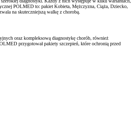
szerokiej diagnostyki. Każdy z nich występuje w kilku wariantach,
edycznej POLMED to: pakiet Kobieta, Mężczyzna, Ciąża, Dziecko,
ozwala na skuteczniejszą walkę z chorobą.
ryjnych oraz kompleksową diagnostykę chorób, również
POLMED przygotował pakiety szczepień, które ochronią przed