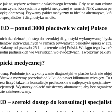
jak najszybsze wdrożenie właściwego leczenia. Gdy nasz stan zdrowia
 nam życie. Korzystanie z opieki medycznej w ramach NFZ zmusza pacj
stykę obrazową. Prywatny pakiet medyczny to idealna alternatywa, któ
specjalistów i diagnostyka na cito.
D – ponad 3000 placówek w całej Polsce
swoich dziedzinach, dostęp do szerokiej diagnostyki wykonywanej błys
entów indywidualnych w ramach prywatnych pakietów opieki w atrakc
amy od przeszło 25 lat na terenie całej Polski. W ciągu tego ćwi
chodni partnerskich we wszystkich województwach. Tworzymy pakiety
opieki medycznej?
le rosną. Podobnie jak wykonywanie diagnostyki w placówkach nie ob
drowia możemy poczekać od kilku do nawet kilkunastu miesięcy. To
z liczyć także na konsultacje profesorskie u najlepszych specjalis
rejestracji. Wystarczy opłacić miesięczny abonament, aby bez ogranic
dzie zainteresowany.
– szeroki dostęp do konsultacji specjalis