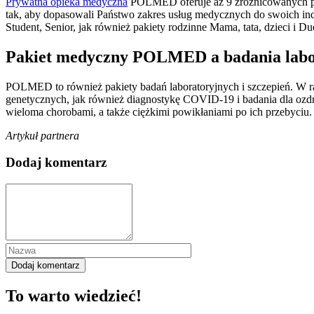
Prywatna opieka medyczna
POLMED oferuje aż 9 zróżnicowanych pakie
tak, aby dopasowali Państwo zakres usług medycznych do swoich in
Student, Senior, jak również pakiety rodzinne Mama, tata, dzieci i D
Pakiet medyczny POLMED a badania labora
POLMED to również pakiety badań laboratoryjnych i szczepień. W r
genetycznych, jak również diagnostykę COVID-19 i badania dla ozd
wieloma chorobami, a także ciężkimi powikłaniami po ich przebyciu.
Artykuł partnera
Dodaj komentarz
To warto wiedzieć!