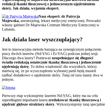
redukcji tkanki tłuszczowej z jednoczesnym ujędrnieniem
skóry. Jak działa, wyjaśnia ekspert.
Nasz ekspert: dr Patrycja
Majewska,
anestezjolog, lekarz medycyny estetycznej. Prowadzi
własny gabinet Dr Majewska Centrum Medycyny Estetycznej w
Lubaniu.
Jak działa laser wyszczuplający?
Jest to innowacyjna metoda bazująca na synergicznym połączeniu
pracy dwóch laserów (Nd:YAG i Er:YAG) podczas jednej sesji.
Dlaczego dwa lasery? Ponieważ
uzupełniające się długości
światła redukują ostatecznie tkankę tłuszczową i jednocześnie
ujędrniają skórę
. To dobra wiadomość dla wszystkich, którzy
martwią się, że po wyszczupleniu wybranej partii będą musieli
zadbać dodatkowo o ujędrnienie skóry. Tutaj od razu mamy dwa w
jednym.
Pierwszy etap wykonujemy laserem Nd:YAG, który ma na celu
superdługimi impulsami lasera
zredukować tkankę tłuszczową i
ujędrnić głębsze struktury skóry
. Wykorzystujemy tutaj specjalnie