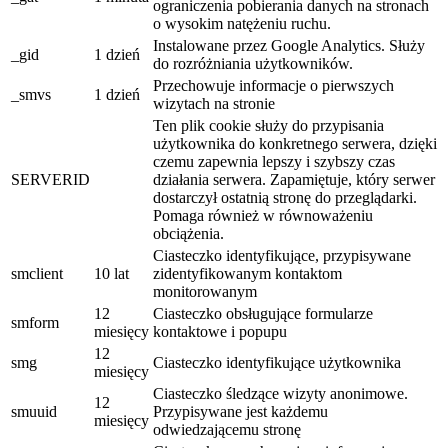
ograniczenia pobierania danych na stronach
o wysokim natężeniu ruchu.
Instalowane przez Google Analytics. Służy
_gid
1 dzień
do rozróżniania użytkowników.
Przechowuje informacje o pierwszych
_smvs
1 dzień
wizytach na stronie
Ten plik cookie służy do przypisania
użytkownika do konkretnego serwera, dzięki
czemu zapewnia lepszy i szybszy czas
SERVERID
działania serwera. Zapamiętuje, który serwer
dostarczył ostatnią stronę do przeglądarki.
Pomaga również w równoważeniu
obciążenia.
Ciasteczko identyfikujące, przypisywane
smclient
10 lat
zidentyfikowanym kontaktom
monitorowanym
12
Ciasteczko obsługujące formularze
smform
miesięcy
kontaktowe i popupu
12
smg
Ciasteczko identyfikujące użytkownika
miesięcy
Ciasteczko śledzące wizyty anonimowe.
12
smuuid
Przypisywane jest każdemu
miesięcy
odwiedzającemu stronę