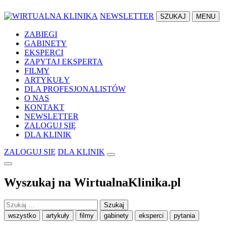
NEWSLETTER
SZUKAJ
MENU
ZABIEGI
GABINETY
EKSPERCI
ZAPYTAJ EKSPERTA
FILMY
ARTYKUŁY
DLA PROFESJONALISTÓW
O NAS
KONTAKT
NEWSLETTER
ZALOGUJ SIĘ
DLA KLINIK
ZALOGUJ SIĘ
DLA KLINIK
Wyszukaj na WirtualnaKlinika.pl
Szukaj:
wszystko
artykuły
filmy
gabinety
eksperci
pytania