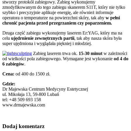
stworzy protokół zabiegowy. Zabieg wykonujemy
zmodyfikowanym do tego zabiegu skanerem S11T, który nie tylko
szybko i precyzyjnie aplikuje energię, ale również informuje
operatora o temperaturze na powierzchni skóry, tak aby
w pełni
chronić pacjenta przed przegrzaniem czy poparzeniem.
Druga część zabiegu wykonujemy laserem Er:YAG, który ma na
celu
ujędrnienie zewnętrznych partii
, tak aby nasza skóra była
super ujędrniona i wyglądała piękniej i młodziej.
Zabieg laserem trwa ok.
15-30 minut
w zależności
od wielkości pola zabiegowego. Wymagane jest wykonanie
od 4 do
6 zabiegów
.
Cena:
od 400 do 1500 zł.
Gdzie:
Dr Majewska Centrum Medycyny Estetycznej
ul. Mikołaja 13, 59-800 Lubań
tel: +48 509 693 158
www.drmajewska.com
Dodaj komentarz