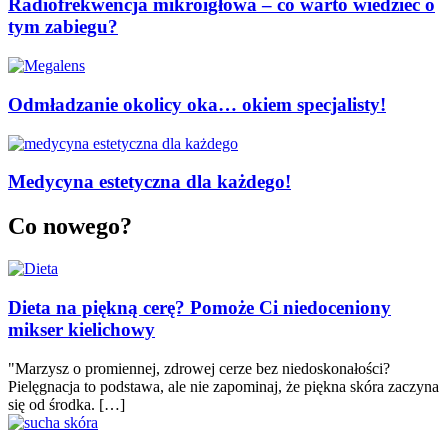
Radiofrekwencja mikroigłowa – co warto wiedzieć o
tym zabiegu?
Odmładzanie okolicy oka… okiem specjalisty!
Medycyna estetyczna dla każdego!
Co nowego?
Dieta na piękną cerę? Pomoże Ci niedoceniony
mikser kielichowy
"Marzysz o promiennej, zdrowej cerze bez niedoskonałości?
Pielęgnacja to podstawa, ale nie zapominaj, że piękna skóra zaczyna
się od środka. […]