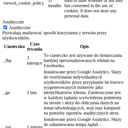
11
used to store whether or not user
viewed_cookie_policy
months
has consented to the use of
cookies. It does not store any
personal data.
Analityczne
Analityczne
Pozwalają analizować sposób korzystania z serwisu przez
użytkowników.
Czas
Ciasteczko
Opis
trwania
To ciasteczko jest używane do dostarczania
3
_fbp
bardziej spersonalizowanych reklam na
miesiące
Facebooku.
Instalowane przez Google Analytics. Służy
do rozróżniania indywidualnych
użytkowników przez przypisanie im losowo
wygenerowanych numerów jako
_ga
2 lata
identyfikatorów klienta. Zamieszczone jest
w każdym żądaniu wyświetlenia podstrony
na stronie i służy do obliczania danych na
temat odwiedzających, sesji oraz kampanii
na potrzeby raportów analitycznych stron.
Instalowane przez Google Analytics. Służy
do zahamowania tempa żądań –
_gat
1 minuta