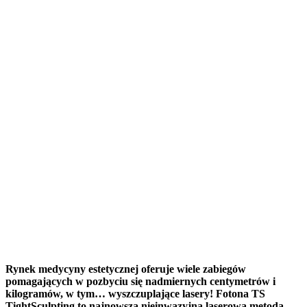
Rynek medycyny estetycznej oferuje wiele zabiegów
pomagających w pozbyciu się nadmiernych centymetrów i
kilogramów, w tym… wyszczuplające lasery! Fotona TS
TightSculpting to najnowsza nieinwazyjna laserowa metoda