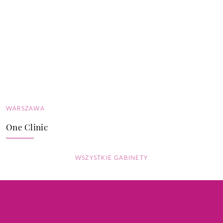
WARSZAWA
One Clinic
WSZYSTKIE GABINETY