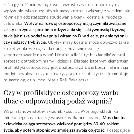
– Na gęstość mineralną kości i wzrost ryzyka osteoporozy ma
wpływ nie tylko duży ubytek masy kostnej związany z wiekiem, ale
również niedostateczne zbudowanie tkanki kostnej u młodego
człowieka.
Wpływ na rozwój osteoporozy mają czynniki związane
ze stylem życia, sposobem odżywiania się i aktywnością fizyczną,
takie jak niska podaż wapnia i witaminy D w diecie, palenie tytoniu
czy siedzący tryb życia.
Ubytek masy kostnej może dotyczyć także
kobiet w okresie ciąży i laktacji, kiedy zwiększa się
zapotrzebowanie na wapń i fosfor, a ilość tych składników musi
sprostać potrzebom mamy i dziecka. Dlatego istotnym elementem
profilaktyki osteoporozy jest dbałość o zdrowie kości i eliminacja
modyfikowalnych czynników ryzyka przez całe życie – komentuje
reumatolog, dr n. med. Maria Rell-Bakalarska.
Czy w profilaktyce osteoporozy warto
dbać o odpowiednią podaż wapnia?
Wapń stanowi istotny składnik kości, aż 99% tego składnika
mineralnego znajduje się właśnie w tkance kostnej.
Masa kostna
człowieka osiąga szczytową wielkość pomiędzy 30-40. rokiem
życia, aby potem stopniowo zmniejsza swoją objętość.
Postępująca