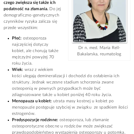
czego zwiększa się także ich
podatność na złamania.
Do jej
demograficzno-genetycznych
czynników ryzyka zalicza się
przede wszystkim:
Płeć:
osteoporoza
najczęściej dotyczy
Dr n. med. Maria Rell-
kobiet, ale chorują także
Bakalarska, reumatolog
mężczyźni powyżej 70
roku życia.
Wiek:
wraz z wiekiem
kości ulegają demineralizacji i dochodzi do osłabienia ich
struktury. Jednak wczesne stadium schorzenia zwane
osteopenią w pewnych przypadkach może być
zdiagnozowane także u kobiet poniżej 40 roku życia.
Menopauza u kobiet:
utrata masy kostnej u kobiet po
menopauzie postępuje szybciej w związku ze spadkiem ilości
estrogenów.
Predyspozycje rodzinne:
osteoporoza, lub złamanie
osteoporotyczne obecne u rodziców może zwiększać
prawdopodobieństwo wystąpienia osteoporozy u potomka.