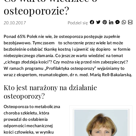
osteoporozie?
20.10.2017
Podziel się
Ponad 65% Polek nie wie, że osteoporoza postępuje zupełnie
bezobjawowo. Tymczasem to schorzenie przez wiele lat może
bezboleśnie osłabiać tkankę kostną i ujawnić się dopiero w formie
niebezpiecznego złamania. Co jeszcze warto wiedzieć na temat
„cichego złodzieja kości”? Czy można się przed nim zabezpieczyć?
W ramach programu „Profilaktyka osteoporozy” wyjaśniamy to
wraz z ekspertem, reumatologiem, dr n. med. Marią Rell-Bakalarską.
Kto jest narażony na działanie
osteoporozy?
Osteoporoza to metaboliczna
choroba szkieletu, która
prowadzi do osłabienia
odporności mechanicznej
kości człowieka, w wyniku