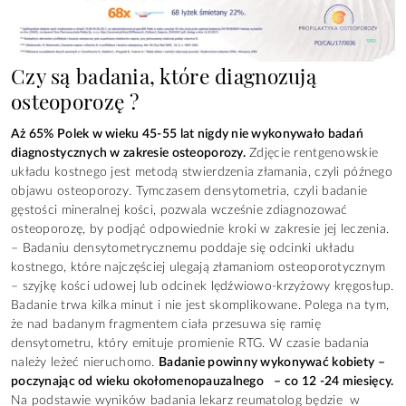
Czy są badania, które diagnozują
osteoporozę ?
Aż 65% Polek w wieku 45-55 lat nigdy nie wykonywało badań
diagnostycznych w zakresie osteoporozy.
Zdjęcie rentgenowskie
układu kostnego jest metodą stwierdzenia złamania, czyli późnego
objawu osteoporozy. Tymczasem densytometria, czyli badanie
gęstości mineralnej kości, pozwala wcześnie zdiagnozować
osteoporozę, by podjąć odpowiednie kroki w zakresie jej leczenia.
– Badaniu densytometrycznemu poddaje się odcinki układu
kostnego, które najczęściej ulegają złamaniom osteoporotycznym
– szyjkę kości udowej lub odcinek lędźwiowo-krzyżowy kręgosłup.
Badanie trwa kilka minut i nie jest skomplikowane. Polega na tym,
że nad badanym fragmentem ciała przesuwa się ramię
densytometru, który emituje promienie RTG. W czasie badania
należy leżeć nieruchomo.
Badanie powinny wykonywać kobiety –
poczynając od wieku okołomenopauzalnego – co 12 -24 miesięcy.
Na podstawie wyników badania lekarz reumatolog będzie w