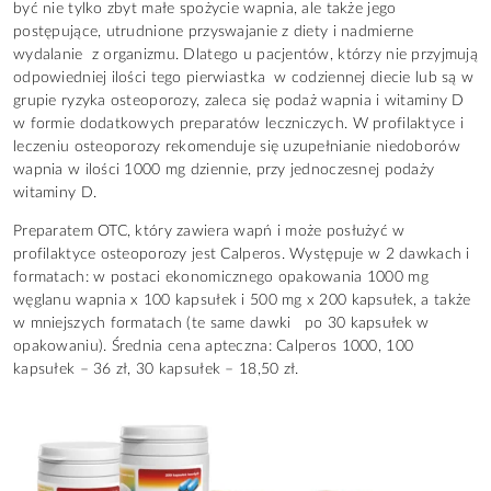
być nie tylko zbyt małe spożycie wapnia, ale także jego
postępujące, utrudnione przyswajanie z diety i nadmierne
wydalanie z organizmu. Dlatego u pacjentów, którzy nie przyjmują
odpowiedniej ilości tego pierwiastka w codziennej diecie lub są w
grupie ryzyka osteoporozy, zaleca się podaż wapnia i witaminy D
w formie dodatkowych preparatów leczniczych. W profilaktyce i
leczeniu osteoporozy rekomenduje się uzupełnianie niedoborów
wapnia w ilości 1000 mg dziennie, przy jednoczesnej podaży
witaminy D.
Preparatem OTC, który zawiera wapń i może posłużyć w
profilaktyce osteoporozy jest Calperos. Występuje w 2 dawkach i
formatach: w postaci ekonomicznego opakowania 1000 mg
węglanu wapnia x 100 kapsułek i 500 mg x 200 kapsułek, a także
w mniejszych formatach (te same dawki po 30 kapsułek w
opakowaniu). Średnia cena apteczna: Calperos 1000, 100
kapsułek – 36 zł, 30 kapsułek – 18,50 zł.