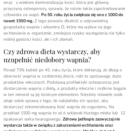
wraz z wiekiem demineralizacja kości, która jest główną
przyczyną osteoporozy, sprawia, że rośnie także zapotrzebowanie
człowieka na wapń.
Po 50. roku życia zwiększa się ono z 1000 do
nawet 1500 mg.
Z tego powodu dbałość o odpowiednią
gospodarkę wapnia i witaminy D, która ma wpływ na jego
wchłanianie w organizmie, zmniejsza ryzyko wystąpienia nie tylko
niskiej gęstości kości, ale i ich złamań.
Czy zdrowa dieta wystarczy, aby
uzupełnić niedobory wapnia?
Ponad 73% kobiet po 45. roku życia, które deklarują, że dbają o
obecność wapnia w codziennej diecie, robi to spożywając dużo
produktów mlecznych. Podstawą profilaktyki osteoporozy jest
dostarczenie wapnia z dietą, a produkty mleczne i roślinne bogate
w ten minerał są jej istotnym elementem. Niestety niewiele osób
zdaje sobie sprawę z tego, ile należałoby ich spożyć, aby
dostarczyć rekomendowaną ilość wapnia do organizmu. Na
przykład 1500 mg wapnia to aż 6 szklanek tłustego mleka lub 12
opakowań serka twarogowego.
Zdrowy jadłospis zazwyczaj nie
wystarcza także w związku z zaburzeniami wchłaniania oraz