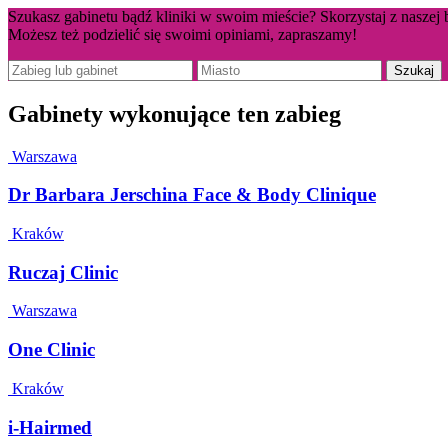
Szukasz gabinetu bądź kliniki w swoim mieście? Skorzystaj z naszej 
Możesz też podzielić się swoimi opiniami, zapraszamy!
Gabinety wykonujące ten zabieg
Warszawa
Dr Barbara Jerschina Face & Body Clinique
Kraków
Ruczaj Clinic
Warszawa
One Clinic
Kraków
i-Hairmed