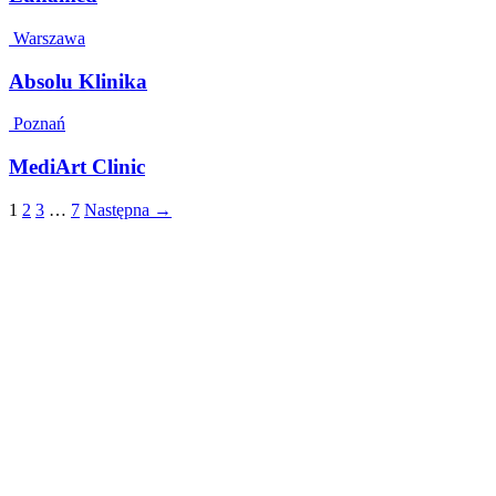
Warszawa
Absolu Klinika
Poznań
MediArt Clinic
1
2
3
…
7
Następna →