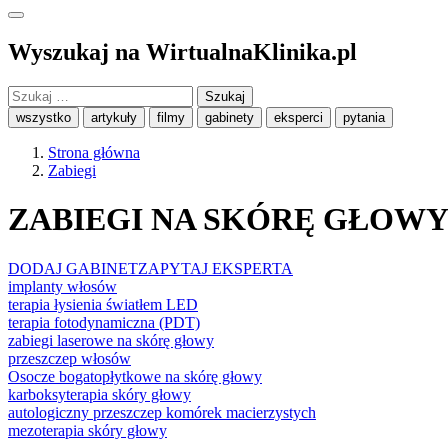
Wyszukaj na WirtualnaKlinika.pl
Szukaj:
wszystko
artykuły
filmy
gabinety
eksperci
pytania
Strona główna
Zabiegi
ZABIEGI NA SKÓRĘ GŁOW
DODAJ GABINET
ZAPYTAJ EKSPERTA
implanty włosów
terapia łysienia światłem LED
terapia fotodynamiczna (PDT)
zabiegi laserowe na skórę głowy
przeszczep włosów
Osocze bogatopłytkowe na skórę głowy
karboksyterapia skóry głowy
autologiczny przeszczep komórek macierzystych
mezoterapia skóry głowy