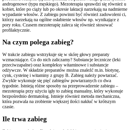
androgenowe (typu męskiego). Mezoterapia sprawdzi się również u
kobiet, które po ciąży lub po okresie laktacji narzekają na nadmierne
wypadanie włosów. Z zabiegu powinni być również zadowoleni ci,
którzy narzekają na ogólne osłabienie włosów np. wynikające z
pory roku. Czasem mezoterapię zaleca się również stosować
profilaktycznie.
Na czym polega zabieg?
W trakcie zabiegu wstrzykuje się w skórę głowy preparaty
wzmacniające. Co do nich zaliczamy? Substancje lecznicze (leki
przeciwzapalne) oraz kompleksy witaminowe i substancje
odżywcze. W składzie preparatów można znaleźć m.in. biotynę,
cynk, cysteinę i witaminy z grupy B. Zabieg należy powtarzać.
Zwykle wykonuje się pięć zabiegów powtarzanych co dwa
tygodnie. Istnieją różne sposoby na przeprowadzenie zabiegu –
mezoterapia przy użyciu igły to zabieg manualny, który wykonuje
bezpośrednio dermatolog. Istnieje również metoda mechaniczna,
która pozwala na zrobienie większej ilości nakłuć w krótszym
czasie.
Ile trwa zabieg