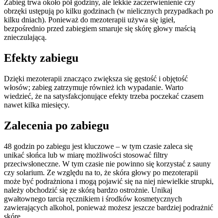
Zabieg trwa około pół godziny, ale lekkie zaczerwienienie czy
obrzęki ustępują po kilku godzinach (w nielicznych przypadkach po
kilku dniach). Ponieważ do mezoterapii używa się igieł,
bezpośrednio przed zabiegiem smaruje się skórę głowy maścią
znieczulającą.
Efekty zabiegu
Dzięki mezoterapii znacząco zwiększa się gęstość i objętość
włosów; zabieg zatrzymuje również ich wypadanie. Warto
wiedzieć, że na satysfakcjonujące efekty trzeba poczekać czasem
nawet kilka miesięcy.
Zalecenia po zabiegu
48 godzin po zabiegu jest kluczowe – w tym czasie zaleca się
unikać słońca lub w miarę możliwości stosować filtry
przeciwsłoneczne. W tym czasie nie powinno się korzystać z sauny
czy solarium. Ze względu na to, że skóra głowy po mezoterapii
może być podrażniona i mogą pojawić się na niej niewielkie strupki,
należy obchodzić się ze skórą bardzo ostrożnie. Unikaj
gwałtownego tarcia ręcznikiem i środków kosmetycznych
zawierających alkohol, ponieważ możesz jeszcze bardziej podrażnić
skórę.