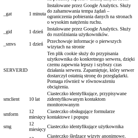
Instalowane przez Google Analytics. Służy
do zahamowania tempa żądań –
_gat
1 minuta
ograniczenia pobierania danych na stronach
o wysokim natężeniu ruchu.
Instalowane przez Google Analytics. Służy
_gid
1 dzień
do rozróżniania użytkowników.
Przechowuje informacje o pierwszych
_smvs
1 dzień
wizytach na stronie
Ten plik cookie służy do przypisania
użytkownika do konkretnego serwera, dzięki
czemu zapewnia lepszy i szybszy czas
SERVERID
działania serwera. Zapamiętuje, który serwer
dostarczył ostatnią stronę do przeglądarki.
Pomaga również w równoważeniu
obciążenia.
Ciasteczko identyfikujące, przypisywane
smclient
10 lat
zidentyfikowanym kontaktom
monitorowanym
12
Ciasteczko obsługujące formularze
smform
miesięcy
kontaktowe i popupu
12
smg
Ciasteczko identyfikujące użytkownika
miesięcy
Ciasteczko śledzące wizyty anonimowe.