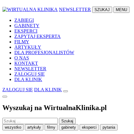
NEWSLETTER
SZUKAJ
MENU
ZABIEGI
GABINETY
EKSPERCI
ZAPYTAJ EKSPERTA
FILMY
ARTYKUŁY
DLA PROFESJONALISTÓW
O NAS
KONTAKT
NEWSLETTER
ZALOGUJ SIĘ
DLA KLINIK
ZALOGUJ SIĘ
DLA KLINIK
Wyszukaj na WirtualnaKlinika.pl
Szukaj:
wszystko
artykuły
filmy
gabinety
eksperci
pytania