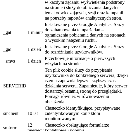
w każdym żądaniu wyświetlenia podstrony
na stronie i służy do obliczania danych na
temat odwiedzających, sesji oraz kampanii
na potrzeby raportów analitycznych stron.
Instalowane przez Google Analytics. Służy
do zahamowania tempa żądań –
_gat
1 minuta
ograniczenia pobierania danych na stronach
o wysokim natężeniu ruchu.
Instalowane przez Google Analytics. Służy
_gid
1 dzień
do rozróżniania użytkowników.
Przechowuje informacje o pierwszych
_smvs
1 dzień
wizytach na stronie
Ten plik cookie służy do przypisania
użytkownika do konkretnego serwera, dzięki
czemu zapewnia lepszy i szybszy czas
SERVERID
działania serwera. Zapamiętuje, który serwer
dostarczył ostatnią stronę do przeglądarki.
Pomaga również w równoważeniu
obciążenia.
Ciasteczko identyfikujące, przypisywane
smclient
10 lat
zidentyfikowanym kontaktom
monitorowanym
12
Ciasteczko obsługujące formularze
smform
miesięcy
kontaktowe i popupu