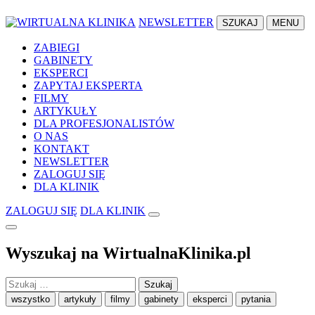
NEWSLETTER
SZUKAJ
MENU
ZABIEGI
GABINETY
EKSPERCI
ZAPYTAJ EKSPERTA
FILMY
ARTYKUŁY
DLA PROFESJONALISTÓW
O NAS
KONTAKT
NEWSLETTER
ZALOGUJ SIĘ
DLA KLINIK
ZALOGUJ SIĘ
DLA KLINIK
Wyszukaj na WirtualnaKlinika.pl
Szukaj:
wszystko
artykuły
filmy
gabinety
eksperci
pytania