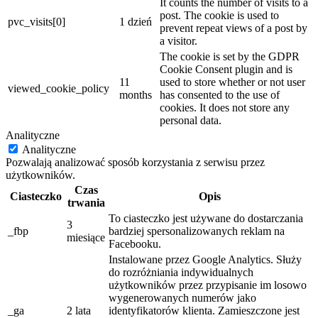
It counts the number of visits to a
post. The cookie is used to
pvc_visits[0]
1 dzień
prevent repeat views of a post by
a visitor.
The cookie is set by the GDPR
Cookie Consent plugin and is
11
used to store whether or not user
viewed_cookie_policy
months
has consented to the use of
cookies. It does not store any
personal data.
Analityczne
Analityczne
Pozwalają analizować sposób korzystania z serwisu przez
użytkowników.
Czas
Ciasteczko
Opis
trwania
To ciasteczko jest używane do dostarczania
3
_fbp
bardziej spersonalizowanych reklam na
miesiące
Facebooku.
Instalowane przez Google Analytics. Służy
do rozróżniania indywidualnych
użytkowników przez przypisanie im losowo
wygenerowanych numerów jako
_ga
2 lata
identyfikatorów klienta. Zamieszczone jest