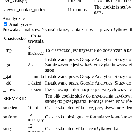
pvc_visits[0]
1 dzień
It counts the number 
The cookie is set by
viewed_cookie_policy
11 months
data.
Analityczne
Analityczne
Pozwalają analizować sposób korzystania z serwisu przez użytkowni
Czas
Ciasteczko
trwania
3
_fbp
To ciasteczko jest używane do dostarczania b
miesiące
Instalowane przez Google Analytics. Służy d
_ga
2 lata
Zamieszczone jest w każdym żądaniu wyświetle
stron.
_gat
1 minuta
Instalowane przez Google Analytics. Służy d
_gid
1 dzień
Instalowane przez Google Analytics. Służy do
_smvs
1 dzień
Przechowuje informacje o pierwszych wizytach
Ten plik cookie służy do przypisania użytkown
SERVERID
stronę do przeglądarki. Pomaga również w ró
smclient
10 lat
Ciasteczko identyfikujące, przypisywane zi
12
smform
Ciasteczko obsługujące formularze kontaktow
miesięcy
12
smg
Ciasteczko identyfikujące użytkownika
miesięcy