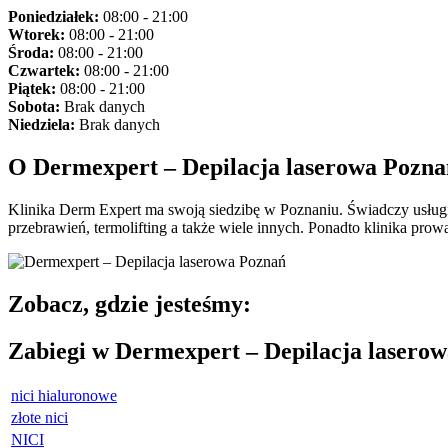
Poniedziałek:
08:00 - 21:00
Wtorek:
08:00 - 21:00
Środa:
08:00 - 21:00
Czwartek:
08:00 - 21:00
Piątek:
08:00 - 21:00
Sobota:
Brak danych
Niedziela:
Brak danych
O Dermexpert – Depilacja laserowa Pozna
Klinika Derm Expert ma swoją siedzibę w Poznaniu. Świadczy usługi
przebrawień, termolifting a także wiele innych. Ponadto klinika prow
Zobacz, gdzie jesteśmy:
Zabiegi w Dermexpert – Depilacja lasero
nici hialuronowe
złote nici
NICI