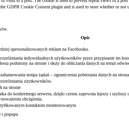
of visits to a post. The cookie is used to prevent repeat views of a post 
 the GDPR Cookie Consent plugin and is used to store whether or not use
ków.
Opis
ardziej spersonalizowanych reklam na Facebooku.
o rozróżniania indywidualnych użytkowników przez przypisanie im lo
nia podstrony na stronie i służy do obliczania danych na temat odwied
o zahamowania tempa żądań – ograniczenia pobierania danych na stron
 rozróżniania użytkowników.
 na stronie
ika do konkretnego serwera, dzięki czemu zapewnia lepszy i szybszy cz
wnoważeniu obciążenia.
dentyfikowanym kontaktom monitorowanym
e i popupu