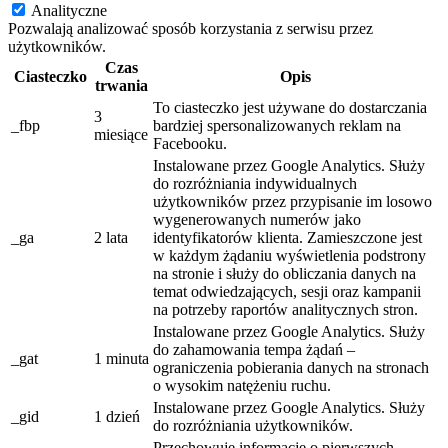
Analityczne
Pozwalają analizować sposób korzystania z serwisu przez
użytkowników.
Czas
Ciasteczko
Opis
trwania
To ciasteczko jest używane do dostarczania
3
_fbp
bardziej spersonalizowanych reklam na
miesiące
Facebooku.
Instalowane przez Google Analytics. Służy
do rozróżniania indywidualnych
użytkowników przez przypisanie im losowo
wygenerowanych numerów jako
_ga
2 lata
identyfikatorów klienta. Zamieszczone jest
w każdym żądaniu wyświetlenia podstrony
na stronie i służy do obliczania danych na
temat odwiedzających, sesji oraz kampanii
na potrzeby raportów analitycznych stron.
Instalowane przez Google Analytics. Służy
do zahamowania tempa żądań –
_gat
1 minuta
ograniczenia pobierania danych na stronach
o wysokim natężeniu ruchu.
Instalowane przez Google Analytics. Służy
_gid
1 dzień
do rozróżniania użytkowników.
Przechowuje informacje o pierwszych