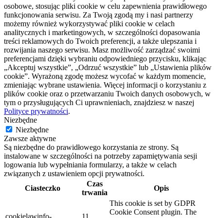
osobowe, stosując pliki cookie w celu zapewnienia prawidłowego
funkcjonowania serwisu. Za Twoją zgodą my i nasi partnerzy
możemy również wykorzystywać pliki cookie w celach
analitycznych i marketingowych, w szczególności dopasowania
treści reklamowych do Twoich preferencji, a także ulepszania i
rozwijania naszego serwisu. Masz możliwość zarządzać swoimi
preferencjami dzięki wybraniu odpowiedniego przycisku, klikając
„Akceptuj wszystkie”, „Odrzuć wszystkie” lub „Ustawienia plików
cookie”. Wyrażoną zgodę możesz wycofać w każdym momencie,
zmieniając wybrane ustawienia. Więcej informacji o korzystaniu z
plików cookie oraz o przetwarzaniu Twoich danych osobowych, w
tym o przysługujących Ci uprawnieniach, znajdziesz w naszej
Polityce prywatności
.
Niezbędne
Niezbędne
Zawsze aktywne
Są niezbędne do prawidłowego korzystania ze strony. Są
instalowane w szczególności na potrzeby zapamiętywania sesji
logowania lub wypełniania formularzy, a także w celach
związanych z ustawieniem opcji prywatności.
Czas
Ciasteczko
Opis
trwania
This cookie is set by GDPR
Cookie Consent plugin. The
cookielawinfo-
11