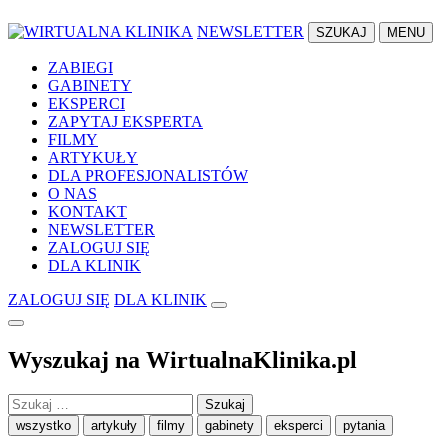
NEWSLETTER
SZUKAJ
MENU
ZABIEGI
GABINETY
EKSPERCI
ZAPYTAJ EKSPERTA
FILMY
ARTYKUŁY
DLA PROFESJONALISTÓW
O NAS
KONTAKT
NEWSLETTER
ZALOGUJ SIĘ
DLA KLINIK
ZALOGUJ SIĘ
DLA KLINIK
Wyszukaj na WirtualnaKlinika.pl
Szukaj:
wszystko
artykuły
filmy
gabinety
eksperci
pytania