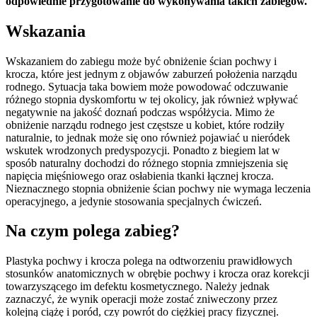
odpowiednie przygotowanie do wykonywania takich zabiegów.
Wskazania
Wskazaniem do zabiegu może być obniżenie ścian pochwy i
krocza, które jest jednym z objawów zaburzeń położenia narządu
rodnego. Sytuacja taka bowiem może powodować odczuwanie
różnego stopnia dyskomfortu w tej okolicy, jak również wpływać
negatywnie na jakość doznań podczas współżycia. Mimo że
obniżenie narządu rodnego jest częstsze u kobiet, które rodziły
naturalnie, to jednak może się ono również pojawiać u nieródek
wskutek wrodzonych predyspozycji. Ponadto z biegiem lat w
sposób naturalny dochodzi do różnego stopnia zmniejszenia się
napięcia mięśniowego oraz osłabienia tkanki łącznej krocza.
Nieznacznego stopnia obniżenie ścian pochwy nie wymaga leczenia
operacyjnego, a jedynie stosowania specjalnych ćwiczeń.
Na czym polega zabieg?
Plastyka pochwy i krocza polega na odtworzeniu prawidłowych
stosunków anatomicznych w obrębie pochwy i krocza oraz korekcji
towarzyszącego im defektu kosmetycznego. Należy jednak
zaznaczyć, że wynik operacji może zostać zniweczony przez
kolejną ciążę i poród, czy powrót do ciężkiej pracy fizycznej.