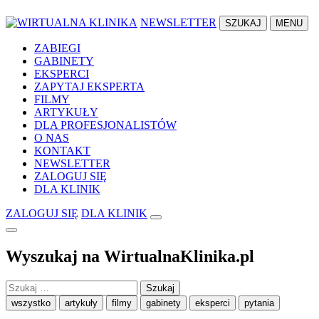
NEWSLETTER
SZUKAJ
MENU
ZABIEGI
GABINETY
EKSPERCI
ZAPYTAJ EKSPERTA
FILMY
ARTYKUŁY
DLA PROFESJONALISTÓW
O NAS
KONTAKT
NEWSLETTER
ZALOGUJ SIĘ
DLA KLINIK
ZALOGUJ SIĘ
DLA KLINIK
Wyszukaj na WirtualnaKlinika.pl
Szukaj:
wszystko
artykuły
filmy
gabinety
eksperci
pytania