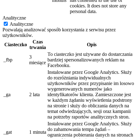
months
has consented to the use of
cookies. It does not store any
personal data.
Analityczne
Analityczne
Pozwalają analizować sposób korzystania z serwisu przez
użytkowników.
Czas
Ciasteczko
Opis
trwania
To ciasteczko jest używane do dostarczania
3
_fbp
bardziej spersonalizowanych reklam na
miesiące
Facebooku.
Instalowane przez Google Analytics. Służy
do rozróżniania indywidualnych
użytkowników przez przypisanie im losowo
wygenerowanych numerów jako
_ga
2 lata
identyfikatorów klienta. Zamieszczone jest
w każdym żądaniu wyświetlenia podstrony
na stronie i służy do obliczania danych na
temat odwiedzających, sesji oraz kampanii
na potrzeby raportów analitycznych stron.
Instalowane przez Google Analytics. Służy
do zahamowania tempa żądań –
_gat
1 minuta
ograniczenia pobierania danych na stronach