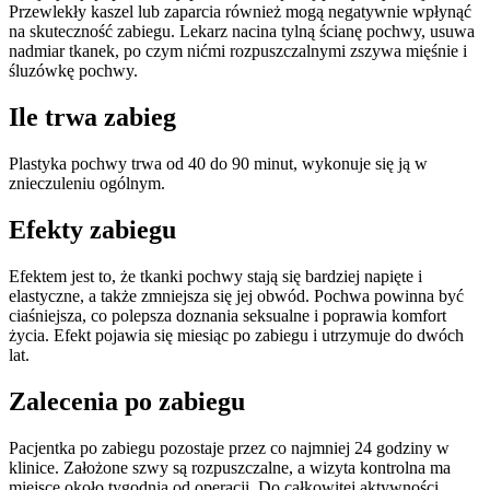
Przewlekły kaszel lub zaparcia również mogą negatywnie wpłynąć
na skuteczność zabiegu. Lekarz nacina tylną ścianę pochwy, usuwa
nadmiar tkanek, po czym nićmi rozpuszczalnymi zszywa mięśnie i
śluzówkę pochwy.
Ile trwa zabieg
Plastyka pochwy trwa od 40 do 90 minut, wykonuje się ją w
znieczuleniu ogólnym.
Efekty zabiegu
Efektem jest to, że tkanki pochwy stają się bardziej napięte i
elastyczne, a także zmniejsza się jej obwód. Pochwa powinna być
ciaśniejsza, co polepsza doznania seksualne i poprawia komfort
życia. Efekt pojawia się miesiąc po zabiegu i utrzymuje do dwóch
lat.
Zalecenia po zabiegu
Pacjentka po zabiegu pozostaje przez co najmniej 24 godziny w
klinice. Założone szwy są rozpuszczalne, a wizyta kontrolna ma
miejsce około tygodnia od operacji. Do całkowitej aktywności