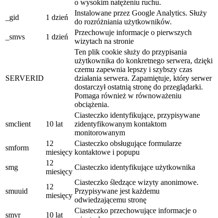
o wysokim natężeniu ruchu.
Instalowane przez Google Analytics. Służy
_gid
1 dzień
do rozróżniania użytkowników.
Przechowuje informacje o pierwszych
_smvs
1 dzień
wizytach na stronie
Ten plik cookie służy do przypisania
użytkownika do konkretnego serwera, dzięki
czemu zapewnia lepszy i szybszy czas
SERVERID
działania serwera. Zapamiętuje, który serwer
dostarczył ostatnią stronę do przeglądarki.
Pomaga również w równoważeniu
obciążenia.
Ciasteczko identyfikujące, przypisywane
smclient
10 lat
zidentyfikowanym kontaktom
monitorowanym
12
Ciasteczko obsługujące formularze
smform
miesięcy
kontaktowe i popupu
12
smg
Ciasteczko identyfikujące użytkownika
miesięcy
Ciasteczko śledzące wizyty anonimowe.
12
smuuid
Przypisywane jest każdemu
miesięcy
odwiedzającemu stronę
Ciasteczko przechowujące informacje o
smvr
10 lat