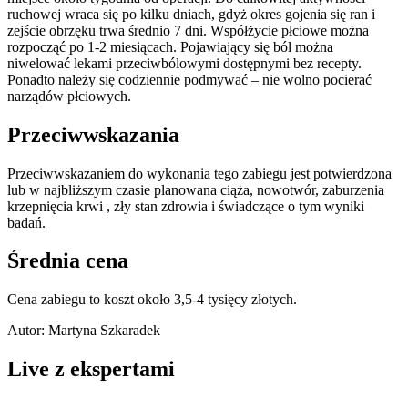
ruchowej wraca się po kilku dniach, gdyż okres gojenia się ran i
zejście obrzęku trwa średnio 7 dni. Współżycie płciowe można
rozpocząć po 1-2 miesiącach. Pojawiający się ból można
niwelować lekami przeciwbólowymi dostępnymi bez recepty.
Ponadto należy się codziennie podmywać – nie wolno pocierać
narządów płciowych.
Przeciwwskazania
Przeciwwskazaniem do wykonania tego zabiegu jest potwierdzona
lub w najbliższym czasie planowana ciąża, nowotwór, zaburzenia
krzepnięcia krwi , zły stan zdrowia i świadczące o tym wyniki
badań.
Średnia cena
Cena zabiegu to koszt około 3,5-4 tysięcy złotych.
Autor: Martyna Szkaradek
Live z ekspertami