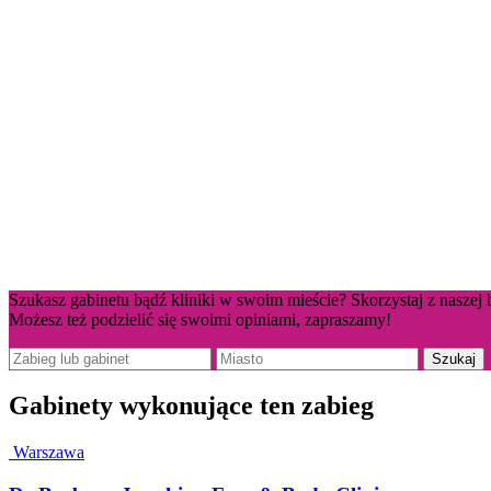
Szukasz gabinetu bądź kliniki w swoim mieście? Skorzystaj z naszej 
Możesz też podzielić się swoimi opiniami, zapraszamy!
Gabinety wykonujące ten zabieg
Warszawa