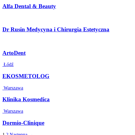
Alfa Dental & Beauty
Dr Rusin Medycyna i Chirurgia Estetyczna
ArtoDent
Łódź
EKOSMETOLOG
Warszawa
Klinika Kosmedica
Warszawa
Dormio-Clinique
1
2
Następna →