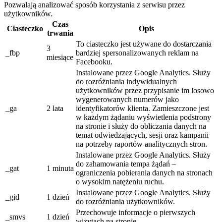
Pozwalają analizować sposób korzystania z serwisu przez
użytkowników.
Czas
Ciasteczko
Opis
trwania
To ciasteczko jest używane do dostarczania
3
_fbp
bardziej spersonalizowanych reklam na
miesiące
Facebooku.
Instalowane przez Google Analytics. Służy
do rozróżniania indywidualnych
użytkowników przez przypisanie im losowo
wygenerowanych numerów jako
_ga
2 lata
identyfikatorów klienta. Zamieszczone jest
w każdym żądaniu wyświetlenia podstrony
na stronie i służy do obliczania danych na
temat odwiedzających, sesji oraz kampanii
na potrzeby raportów analitycznych stron.
Instalowane przez Google Analytics. Służy
do zahamowania tempa żądań –
_gat
1 minuta
ograniczenia pobierania danych na stronach
o wysokim natężeniu ruchu.
Instalowane przez Google Analytics. Służy
_gid
1 dzień
do rozróżniania użytkowników.
Przechowuje informacje o pierwszych
_smvs
1 dzień
wizytach na stronie