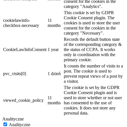
consent for the cookies in the
category "Analytics".
This cookie is set by GDPR
Cookie Consent plugin. The
cookielawinfo-
11
cookies is used to store the user
checkbox-necessary
months
consent for the cookies in the
category "Necessary".
Records the default button state
of the corresponding category &
CookieLawInfoConsent
1 year
the status of CCPA. It works
only in coordination with the
primary cookie.
It counts the number of visits to a
post. The cookie is used to
pvc_visits[0]
1 dzień
prevent repeat views of a post by
a visitor.
The cookie is set by the GDPR
Cookie Consent plugin and is
11
used to store whether or not user
viewed_cookie_policy
months
has consented to the use of
cookies. It does not store any
personal data.
Analityczne
Analityczne