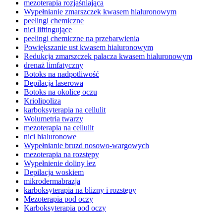
mezoterapia rozjaśniająca
Wypełnianie zmarszczek kwasem hialuronowym
peelingi chemiczne
nici liftingujące
peelingi chemiczne na przebarwienia
Powiększanie ust kwasem hialuronowym
Redukcja zmarszczek palacza kwasem hialuronowym
drenaż limfatyczny
Botoks na nadpotliwość
Depilacja laserowa
Botoks na okolicę oczu
Kriolipoliza
karboksyterapia na cellulit
Wolumetria twarzy
mezoterapia na cellulit
nici hialuronowe
Wypełnianie bruzd nosowo-wargowych
mezoterapia na rozstępy
Wypełnienie doliny łez
Depilacja woskiem
mikrodermabrazja
karboksyterapia na blizny i rozstępy
Mezoterapia pod oczy
Karboksyterapia pod oczy