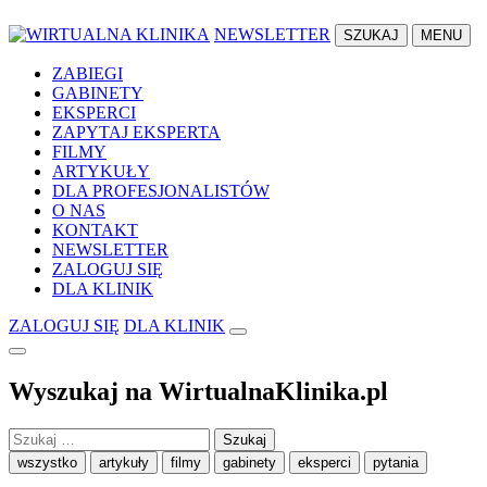
NEWSLETTER
SZUKAJ
MENU
ZABIEGI
GABINETY
EKSPERCI
ZAPYTAJ EKSPERTA
FILMY
ARTYKUŁY
DLA PROFESJONALISTÓW
O NAS
KONTAKT
NEWSLETTER
ZALOGUJ SIĘ
DLA KLINIK
ZALOGUJ SIĘ
DLA KLINIK
Wyszukaj na WirtualnaKlinika.pl
Szukaj:
wszystko
artykuły
filmy
gabinety
eksperci
pytania