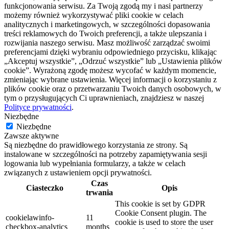
funkcjonowania serwisu. Za Twoją zgodą my i nasi partnerzy
możemy również wykorzystywać pliki cookie w celach
analitycznych i marketingowych, w szczególności dopasowania
treści reklamowych do Twoich preferencji, a także ulepszania i
rozwijania naszego serwisu. Masz możliwość zarządzać swoimi
preferencjami dzięki wybraniu odpowiedniego przycisku, klikając
„Akceptuj wszystkie”, „Odrzuć wszystkie” lub „Ustawienia plików
cookie”. Wyrażoną zgodę możesz wycofać w każdym momencie,
zmieniając wybrane ustawienia. Więcej informacji o korzystaniu z
plików cookie oraz o przetwarzaniu Twoich danych osobowych, w
tym o przysługujących Ci uprawnieniach, znajdziesz w naszej
Polityce prywatności
.
Niezbędne
Niezbędne
Zawsze aktywne
Są niezbędne do prawidłowego korzystania ze strony. Są
instalowane w szczególności na potrzeby zapamiętywania sesji
logowania lub wypełniania formularzy, a także w celach
związanych z ustawieniem opcji prywatności.
Czas
Ciasteczko
Opis
trwania
This cookie is set by GDPR
Cookie Consent plugin. The
cookielawinfo-
11
cookie is used to store the user
checkbox-analytics
months