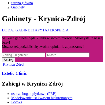
Strona główna
Gabinety
Gabinety - Krynica-Zdrój
DODAJ GABINET
ZAPYTAJ EKSPERTA
Szukasz gabinetu bądź kliniki w swoim mieście? Skorzystaj z naszej
bazy!
Możesz też podzielić się swoimi opiniami, zapraszamy!
Krynica-Zdrój
Estetic Clinic
Zabiegi w Krynica-Zdrój
osocze bogatopłytkowe (PRP)
Modelowanie ust kwasem hialuronowym
Botoks