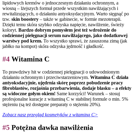
lipidowych kremów o jednoczesnym działaniu ochronnym, a
wiosną – lżejszych formuł przede wszystkim nawilżających i
rewitalizujących, o działaniu antyoksydacyjnym. Warto sięgnąć po
tzw.
skin boostery
– także w gabinecie, w formie mezoterapii.
Dzięki temu skóra szybko odzyska napięcie, nawilżenie, świeży
koloryt.
Bardzo dobrym pomysłem jest też wdrożenie do
codziennej pielęgnacji serum nawilżającego, jako dodatkowej
warstwy pod krem.
To wszystko sprawi, że zasuszona zimą (jak
jabłko na kompot) skóra odzyska jędrność i gładkość.
#4
Witamina C
To prawdziwy hit w codziennej pielęgnacji o udowodnionym
działaniu ochronnym i przeciwstarzeniowym.
Witamina C działa
antyoksdacyjnie, ujędrnia skórę poprzez pobudzenie pracy
fibroblastów, rozjaśnia przebarwienia, dodaje blasku – a efekty
są widoczne gołym okiem!
Same korzyści! Warunek – stosuj
profesjonalne kuracje z witaminą C w stabilnej formule o min. 5%
stężeniu (są też dostępne preparaty o stężeniu 20%).
Zobacz nasz przegląd kosmetyków z witaminą C>
#5
Potężna dawka nawilżenia