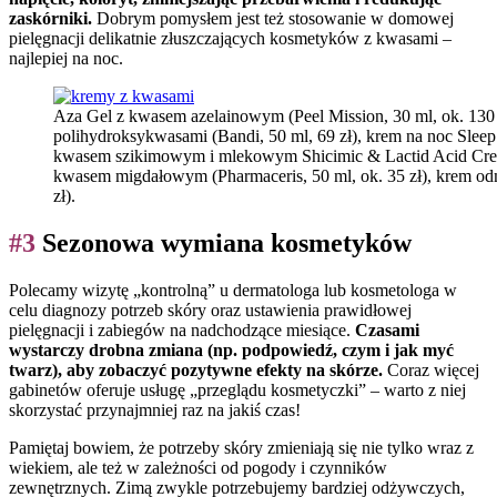
zaskórniki.
Dobrym pomysłem jest też stosowanie w domowej
pielęgnacji delikatnie złuszczających kosmetyków z kwasami –
najlepiej na noc.
Aza Gel z kwasem azelainowym (Peel Mission, 30 ml, ok. 130
polihydroksykwasami (Bandi, 50 ml, 69 zł), krem na noc Sleep a
kwasem szikimowym i mlekowym Shicimic & Lactid Acid Crea
kwasem migdałowym (Pharmaceris, 50 ml, ok. 35 zł), krem od
zł).
#3
Sezonowa wymiana kosmetyków
Polecamy wizytę „kontrolną” u dermatologa lub kosmetologa w
celu diagnozy potrzeb skóry oraz ustawienia prawidłowej
pielęgnacji i zabiegów na nadchodzące miesiące.
Czasami
wystarczy drobna zmiana (np. podpowiedź, czym i jak myć
twarz), aby zobaczyć pozytywne efekty na skórze.
Coraz więcej
gabinetów oferuje usługę „przeglądu kosmetyczki” – warto z niej
skorzystać przynajmniej raz na jakiś czas!
Pamiętaj bowiem, że potrzeby skóry zmieniają się nie tylko wraz z
wiekiem, ale też w zależności od pogody i czynników
zewnętrznych. Zimą zwykle potrzebujemy bardziej odżywczych,