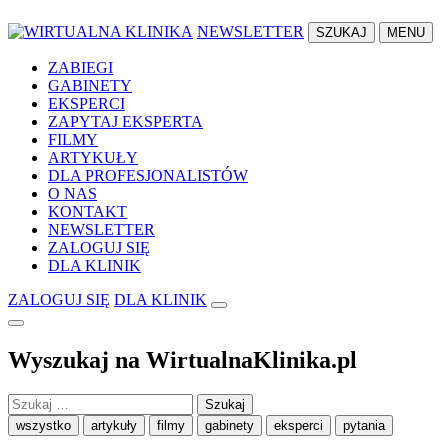
NEWSLETTER
SZUKAJ
MENU
ZABIEGI
GABINETY
EKSPERCI
ZAPYTAJ EKSPERTA
FILMY
ARTYKUŁY
DLA PROFESJONALISTÓW
O NAS
KONTAKT
NEWSLETTER
ZALOGUJ SIĘ
DLA KLINIK
ZALOGUJ SIĘ
DLA KLINIK
Wyszukaj na WirtualnaKlinika.pl
Szukaj:
wszystko
artykuły
filmy
gabinety
eksperci
pytania