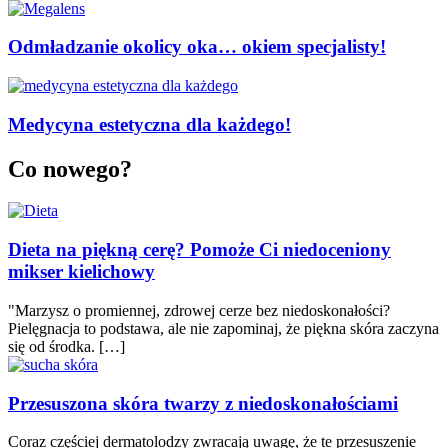
Odmładzanie okolicy oka… okiem specjalisty!
Medycyna estetyczna dla każdego!
Co nowego?
Dieta na piękną cerę? Pomoże Ci niedoceniony
mikser kielichowy
"Marzysz o promiennej, zdrowej cerze bez niedoskonałości?
Pielęgnacja to podstawa, ale nie zapominaj, że piękna skóra zaczyna
się od środka. […]
Przesuszona skóra twarzy z niedoskonałościami
Coraz częściej dermatolodzy zwracają uwagę, że te przesuszenie