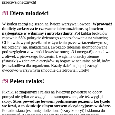
przeciwsłonecznych!
#8
Dieta młodości
W końcu zaczął się sezon na świeże warzywa i owoce!
Wprowadź
do diety zwłaszcza te czerwone i ciemnozielone, są bowiem
najbogatsze w witaminy i antyoksydanty.
Pół kubka brokułów
zapewnia 65% pokrycie dziennego zapotrzebowania na witaminę
C! Prawdziwymi perełkami w żywieniu przeciwstarzeniowym są
też orzechy (np. makadamia), awokado (idealnie skomponowane
pod względem zawartości kwasów omega-3 i omega-6) oraz oliwa
z oliwek z pierwszego tłoczenia. Uwaga na orzechy ziemne
(fistaszki) – zdaniem dietetyków są bogate w naturalną pleśń, która
jest szkodliwa dla organizmu. Każdy dzień najlepiej zacząć
owocowo-warzywnym smoothie dla zdrowia i urody!
#9
Pełen relaks!
Pikniki ze znajomymi i relaks na świeżym powietrzu to dobry
pomysł nie tylko ze względu na samopoczucie, ale też wygląd
skóry.
Stres powoduje bowiem podniesienie poziomu kortyzolu
we krwi, a to skutkuje silnym stresem oksydacyjnym w skórze.
Ponadto skóra jest mniej dotleniona (szary koloryt) i skłonna do