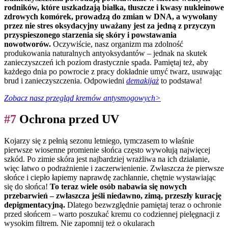
rodników, które uszkadzają białka, tłuszcze i kwasy nukleinowe
zdrowych komórek, prowadzą do zmian w DNA, a wywołany
przez nie stres oksydacyjny uważany jest za jedną z przyczyn
przyspieszonego starzenia się skóry i powstawania
nowotworów.
Oczywiście, nasz organizm ma zdolność
produkowania naturalnych antyoksydantów – jednak na skutek
zanieczyszczeń ich poziom drastycznie spada. Pamiętaj też, aby
każdego dnia po powrocie z pracy dokładnie umyć twarz, usuwając
brud i zanieczyszczenia. Odpowiedni
demakijaż
to podstawa!
Zobacz nasz przegląd kremów antysmogowych>
#7
Ochrona przed UV
Kojarzy się z pełnią sezonu letniego, tymczasem to właśnie
pierwsze wiosenne promienie słońca często wywołują najwięcej
szkód. Po zimie skóra jest najbardziej wrażliwa na ich działanie,
więc łatwo o podrażnienie i zaczerwienienie. Zwłaszcza że pierwsze
słońce i ciepło łapiemy naprawdę zachłannie, chętnie wystawiając
się do słońca!
To teraz wiele osób nabawia się nowych
przebarwień – zwłaszcza jeśli niedawno, zimą, przeszły kurację
depigmentacyjną.
Dlatego bezwzględnie pamiętaj teraz o ochronie
przed słońcem – warto poszukać kremu co codziennej pielęgnacji z
wysokim filtrem. Nie zapomnij też o okularach