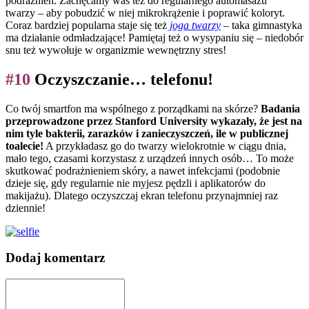
podrażnień. Zachęcamy was też do regularnego automasażu
twarzy – aby pobudzić w niej mikrokrążenie i poprawić koloryt.
Coraz bardziej popularna staje się też
joga twarzy
– taka gimnastyka
ma działanie odmładzające! Pamiętaj też o wysypaniu się – niedobór
snu też wywołuje w organizmie wewnętrzny stres!
#10
Oczyszczanie… telefonu!
Co twój smartfon ma wspólnego z porządkami na skórze?
Badania
przeprowadzone przez Stanford University wykazały, że jest na
nim tyle bakterii, zarazków i zanieczyszczeń, ile w publicznej
toalecie!
A przykładasz go do twarzy wielokrotnie w ciągu dnia,
mało tego, czasami korzystasz z urządzeń innych osób… To może
skutkować podrażnieniem skóry, a nawet infekcjami (podobnie
dzieje się, gdy regularnie nie myjesz pędzli i aplikatorów do
makijażu). Dlatego oczyszczaj ekran telefonu przynajmniej raz
dziennie!
Dodaj komentarz