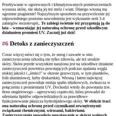
Przebywanie w ogrzewanych i klimatyzowanych pomieszczeniach
wysusza skórę, nie służą jej też mróz i wiatr. Dlatego wiosną ma
ogromne pragnienie! Najszybszym sposobem na przywrócenie jej
odpowiedniego poziomu nawodnienia jest wykonanie serii 3-4
zabiegów
mezoterapii
,.
Te zabiegi świetnie też przygotują ją do
lata – wzmacniając jej naturalną ochronę przed szkodliwym
działaniem promieni UV. Zacznij już dziś!
#6
Detoks z zanieczyszczeń
Coraz więcej mówi się o tym, że smog i zawarte w nim
zanieczyszczenia szkodzą nie tylko zdrowiu, ale też urodzie
skóry. Skóra przede wszystkim narażona jest na szkodliwe działanie
zanieczyszczeń powietrza powstających podczas spalania węgla
niskiej jakości i „śmieci” w okresie grzewczym, w tym plastików,
folii aluminiowej, farby drukarskiej. Wiosną i latem najwięcej
zanieczyszczeń powoduje emisja spalin silnikowych, zwłaszcza w
połączeniu z promieniami UV. Dochodzi wtedy do powstania tzw.
tlenu singletowego – agresywnej cząsteczki, która prowadzi do
utleniania lipidów odpowiedzialnych za prawidłowe
funkcjonowanie płaszcza hydrolipidowego skóry.
W efekcie traci
ona naturalną ochronę przed czynnikami zewnętrznymi:
związkami chemicznymi, wirusami, bakteriami.
Zanieczyszczenia powodują powstawanie w skórze wolnych