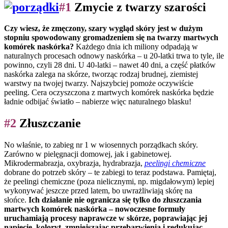
#1
Zmycie z twarzy szarości
Czy wiesz, że zmęczony, szary wygląd skóry jest w dużym
stopniu spowodowany gromadzeniem się na twarzy martwych
komórek naskórka?
Każdego dnia ich miliony odpadają w
naturalnych procesach odnowy naskórka – u 20-latki trwa to tyle, ile
powinno, czyli 28 dni. U 40-latki – nawet 40 dni, a część płatków
naskórka zalega na skórze, tworząc rodzaj brudnej, ziemistej
warstwy na twojej twarzy. Najszybciej pomoże oczywiście
peeling. Cera oczyszczona z martwych komórek naskórka będzie
ładnie odbijać światło – nabierze więc naturalnego blasku!
#2
Złuszczanie
No właśnie, to zabieg nr 1 w wiosennych porządkach skóry.
Zarówno w pielęgnacji domowej, jak i gabinetowej.
Mikrodermabrazja, oxybrazja, hydrabrazja,
peelingi chemiczne
dobrane do potrzeb skóry – te zabiegi to teraz podstawa. Pamiętaj,
że peelingi chemiczne (poza nielicznymi, np. migdałowym) lepiej
wykonywać jeszcze przed latem, bo uwrażliwiają skórę na
słońce.
Ich działanie nie ogranicza się tylko do złuszczania
martwych komórek naskórka – nowoczesne formuły
uruchamiają procesy naprawcze w skórze, poprawiając jej
napięcie, koloryt, zmniejszając przebarwienia i redukując