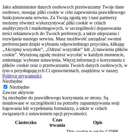
Jako administrator danych osobowych przetwarzamy Twoje dane
osobowe, stosując pliki cookie w celu zapewnienia prawidłowego
funkcjonowania serwisu. Za Twoją zgodą my i nasi partnerzy
możemy również wykorzystywać pliki cookie w celach
analitycznych i marketingowych, w szczególności dopasowania
treści reklamowych do Twoich preferencji, a także ulepszania i
rozwijania naszego serwisu. Masz możliwość zarządzać swoimi
preferencjami dzięki wybraniu odpowiedniego przycisku, klikając
„Akceptuj wszystkie”, „Odrzuć wszystkie” lub „Ustawienia plików
cookie”. Wyrażoną zgodę możesz wycofać w każdym momencie,
zmieniając wybrane ustawienia. Więcej informacji o korzystaniu z
plików cookie oraz o przetwarzaniu Twoich danych osobowych, w
tym o przysługujących Ci uprawnieniach, znajdziesz w naszej
Polityce prywatności
.
Niezbędne
Niezbędne
Zawsze aktywne
Są niezbędne do prawidłowego korzystania ze strony. Są
instalowane w szczególności na potrzeby zapamiętywania sesji
logowania lub wypełniania formularzy, a także w celach
związanych z ustawieniem opcji prywatności.
Czas
Ciasteczko
Opis
trwania
This cookie is set by GDPR