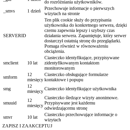
do rozróżniania użytkowników.
Przechowuje informacje o pierwszych
_smvs
1 dzień
wizytach na stronie
Ten plik cookie służy do przypisania
użytkownika do konkretnego serwera, dzięki
czemu zapewnia lepszy i szybszy czas
SERVERID
działania serwera. Zapamiętuje, który serwer
dostarczył ostatnią stronę do przeglądarki.
Pomaga również w równoważeniu
obciążenia.
Ciasteczko identyfikujące, przypisywane
smclient
10 lat
zidentyfikowanym kontaktom
monitorowanym
12
Ciasteczko obsługujące formularze
smform
miesięcy
kontaktowe i popupu
12
smg
Ciasteczko identyfikujące użytkownika
miesięcy
Ciasteczko śledzące wizyty anonimowe.
12
smuuid
Przypisywane jest każdemu
miesięcy
odwiedzającemu stronę
Ciasteczko przechowujące informacje o
smvr
10 lat
wizytach
ZAPISZ I ZAAKCEPTUJ