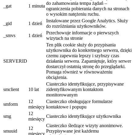
do zahamowania tempa żądań –
_gat
1 minuta
ograniczenia pobierania danych na stronach
o wysokim natężeniu ruchu.
Instalowane przez Google Analytics. Służy
_gid
1 dzień
do rozróżniania użytkowników.
Przechowuje informacje o pierwszych
_smvs
1 dzień
wizytach na stronie
Ten plik cookie służy do przypisania
użytkownika do konkretnego serwera, dzięki
czemu zapewnia lepszy i szybszy czas
SERVERID
działania serwera. Zapamiętuje, który serwer
dostarczył ostatnią stronę do przeglądarki.
Pomaga również w równoważeniu
obciążenia.
Ciasteczko identyfikujące, przypisywane
smclient
10 lat
zidentyfikowanym kontaktom
monitorowanym
12
Ciasteczko obsługujące formularze
smform
miesięcy
kontaktowe i popupu
12
smg
Ciasteczko identyfikujące użytkownika
miesięcy
Ciasteczko śledzące wizyty anonimowe.
12
smuuid
Przypisywane jest każdemu
miesięcy