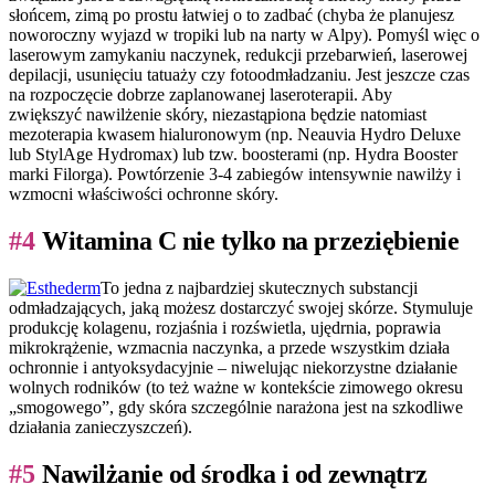
słońcem, zimą po prostu łatwiej o to zadbać (chyba że planujesz
noworoczny wyjazd w tropiki lub na narty w Alpy). Pomyśl więc o
laserowym zamykaniu naczynek, redukcji przebarwień, laserowej
depilacji, usunięciu tatuaży czy fotoodmładzaniu. Jest jeszcze czas
na rozpoczęcie dobrze zaplanowanej laseroterapii. Aby
zwiększyć nawilżenie skóry, niezastąpiona będzie natomiast
mezoterapia kwasem hialuronowym (np. Neauvia Hydro Deluxe
lub StylAge Hydromax) lub tzw. boosterami (np. Hydra Booster
marki Filorga). Powtórzenie 3-4 zabiegów intensywnie nawilży i
wzmocni właściwości ochronne skóry.
#4
Witamina C nie tylko na przeziębienie
To jedna z najbardziej skutecznych substancji
odmładzających, jaką możesz dostarczyć swojej skórze. Stymuluje
produkcję kolagenu, rozjaśnia i rozświetla, ujędrnia, poprawia
mikrokrążenie, wzmacnia naczynka, a przede wszystkim działa
ochronnie i antyoksydacyjnie – niwelując niekorzystne działanie
wolnych rodników (to też ważne w kontekście zimowego okresu
„smogowego”, gdy skóra szczególnie narażona jest na szkodliwe
działania zanieczyszczeń).
#5
Nawilżanie od środka i od zewnątrz