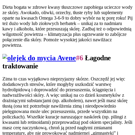
Dieta bogata w zdrowe kwasy tłuszczowe zapobiega ucieczce wody
ze skóry. Awokado, oliwki, orzechy, tłuste ryby lub suplementy
oparte na kwasach Omega 3-6-9 to dobry wybór na tę porę roku! Pij
też dużo wody lub ziołowych herbatek – unikaj za to nadmiaru
kawy i alkoholu, które przesuszają skórę. Zadbaj też o odpowiednią
wilgotność powietrza – klimatyzacja plus ogrzewanie to zabójcze
połączenie dla skóry. Pomoże wysokiej jakości nawilżacz
powietrza.
#6
Łagodne
traktowanie
Zima to czas wyjątkowo nieprzyjazny skórze. Oszczędź jej więc
dodatkowych stresów, które mogłyby uszkodzić warstwę
hydrolipidową i doprowadzić do przesuszenia, ściągnięcia i
nadwrażliwości skóry. A więc unikaj na co dzień kosmetyków z
drażniącymi substancjami (np. alkoholem), nawet jeśli masz skórę
tłustą (ona też potrzebuje nawilżenia zimą i nieodpowiednio
pielęgnowana może ulec przesuszeniu, przede wszystkim na
policzkach). Wszelkie kuracje naruszające naskórek (np. pilingi z
kwasami lub retinoidami) przeprowadzaj pod okiem specjalisty. Jeśli
masz cerę naczynkową, chroń ją przed nagłymi zmianami
temperatury, aby nie prowokować nadmiernej „gimnastyki” i