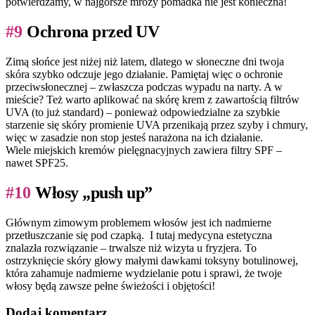
potwierdzamy, w najgorsze mrozy pomadka nie jest konieczna!
#9
Ochrona przed UV
Zimą słońce jest niżej niż latem, dlatego w słoneczne dni twoja
skóra szybko odczuje jego działanie. Pamiętaj więc o ochronie
przeciwsłonecznej – zwłaszcza podczas wypadu na narty. A w
mieście? Też warto aplikować na skórę krem z zawartością filtrów
UVA (to już standard) – ponieważ odpowiedzialne za szybkie
starzenie się skóry promienie UVA przenikają przez szyby i chmury,
więc w zasadzie non stop jesteś narażona na ich działanie.
Wiele miejskich kremów pielęgnacyjnych zawiera filtry SPF –
nawet SPF25.
#10
Włosy „push up”
Głównym zimowym problemem włosów jest ich nadmierne
przetłuszczanie się pod czapką. I tutaj medycyna estetyczna
znalazła rozwiązanie – trwalsze niż wizyta u fryzjera. To
ostrzyknięcie skóry głowy małymi dawkami toksyny botulinowej,
która zahamuje nadmierne wydzielanie potu i sprawi, że twoje
włosy będą zawsze pełne świeżości i objętości!
Dodaj komentarz