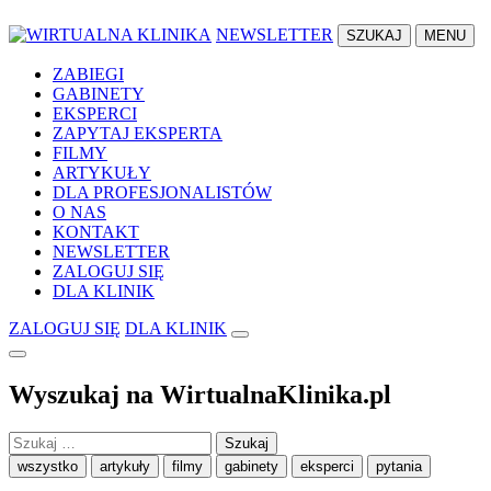
NEWSLETTER
SZUKAJ
MENU
ZABIEGI
GABINETY
EKSPERCI
ZAPYTAJ EKSPERTA
FILMY
ARTYKUŁY
DLA PROFESJONALISTÓW
O NAS
KONTAKT
NEWSLETTER
ZALOGUJ SIĘ
DLA KLINIK
ZALOGUJ SIĘ
DLA KLINIK
Wyszukaj na WirtualnaKlinika.pl
Szukaj:
wszystko
artykuły
filmy
gabinety
eksperci
pytania