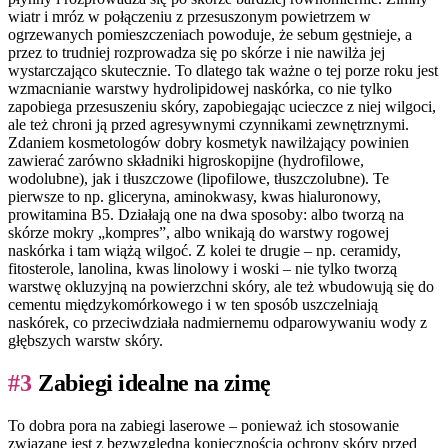
wiatr i mróz w połączeniu z przesuszonym powietrzem w
ogrzewanych pomieszczeniach powoduje, że sebum gęstnieje, a
przez to trudniej rozprowadza się po skórze i nie nawilża jej
wystarczająco skutecznie. To dlatego tak ważne o tej porze roku jest
wzmacnianie warstwy hydrolipidowej naskórka, co nie tylko
zapobiega przesuszeniu skóry, zapobiegając ucieczce z niej wilgoci,
ale też chroni ją przed agresywnymi czynnikami zewnętrznymi.
Zdaniem kosmetologów dobry kosmetyk nawilżający powinien
zawierać zarówno składniki higroskopijne (hydrofilowe,
wodolubne), jak i tłuszczowe (lipofilowe, tłuszczolubne). Te
pierwsze to np. gliceryna, aminokwasy, kwas hialuronowy,
prowitamina B5. Działają one na dwa sposoby: albo tworzą na
skórze mokry „kompres”, albo wnikają do warstwy rogowej
naskórka i tam wiążą wilgoć. Z kolei te drugie – np. ceramidy,
fitosterole, lanolina, kwas linolowy i woski – nie tylko tworzą
warstwę okluzyjną na powierzchni skóry, ale też wbudowują się do
cementu międzykomórkowego i w ten sposób uszczelniają
naskórek, co przeciwdziała nadmiernemu odparowywaniu wody z
głębszych warstw skóry.
#3
Zabiegi idealne na zimę
To dobra pora na zabiegi laserowe – ponieważ ich stosowanie
związane jest z bezwzględną koniecznością ochrony skóry przed