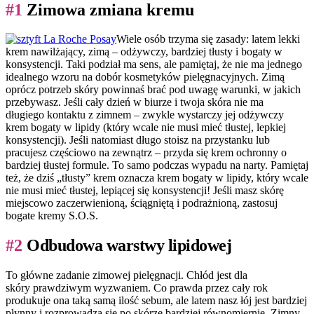
#1
Zimowa zmiana kremu
Wiele osób trzyma się zasady: latem lekki
krem nawilżający, zimą – odżywczy, bardziej tłusty i bogaty w
konsystencji. Taki podział ma sens, ale pamiętaj, że nie ma jednego
idealnego wzoru na dobór kosmetyków pielęgnacyjnych. Zimą
oprócz potrzeb skóry powinnaś brać pod uwagę warunki, w jakich
przebywasz. Jeśli cały dzień w biurze i twoja skóra nie ma
długiego kontaktu z zimnem – zwykle wystarczy jej odżywczy
krem bogaty w lipidy (który wcale nie musi mieć tłustej, lepkiej
konsystencji). Jeśli natomiast długo stoisz na przystanku lub
pracujesz częściowo na zewnątrz – przyda się krem ochronny o
bardziej tłustej formule. To samo podczas wypadu na narty. Pamiętaj
też, że dziś „tłusty” krem oznacza krem bogaty w lipidy, który wcale
nie musi mieć tłustej, lepiącej się konsystencji! Jeśli masz skórę
miejscowo zaczerwienioną, ściągniętą i podrażnioną, zastosuj
bogate kremy S.O.S.
#2
Odbudowa warstwy lipidowej
To główne zadanie zimowej pielęgnacji. Chłód jest dla
skóry prawdziwym wyzwaniem. Co prawda przez cały rok
produkuje ona taką samą ilość sebum, ale latem nasz łój jest bardziej
płynny i rozprowadza się po skórze bardziej równomiernie. Zimny