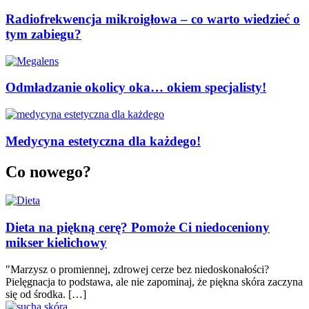
Radiofrekwencja mikroigłowa – co warto wiedzieć o
tym zabiegu?
Odmładzanie okolicy oka… okiem specjalisty!
Medycyna estetyczna dla każdego!
Co nowego?
Dieta na piękną cerę? Pomoże Ci niedoceniony
mikser kielichowy
"Marzysz o promiennej, zdrowej cerze bez niedoskonałości?
Pielęgnacja to podstawa, ale nie zapominaj, że piękna skóra zaczyna
się od środka. […]