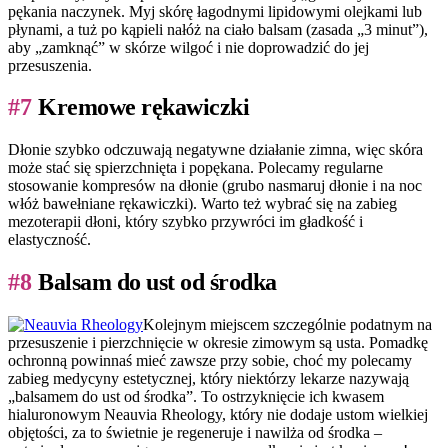
pękania naczynek. Myj skórę łagodnymi lipidowymi olejkami lub
płynami, a tuż po kąpieli nałóż na ciało balsam (zasada „3 minut”),
aby „zamknąć” w skórze wilgoć i nie doprowadzić do jej
przesuszenia.
#7
Kremowe rękawiczki
Dłonie szybko odczuwają negatywne działanie zimna, więc skóra
może stać się spierzchnięta i popękana. Polecamy regularne
stosowanie kompresów na dłonie (grubo nasmaruj dłonie i na noc
włóż bawełniane rękawiczki). Warto też wybrać się na zabieg
mezoterapii dłoni, który szybko przywróci im gładkość i
elastyczność.
#8
Balsam do ust od środka
Kolejnym miejscem szczególnie podatnym na
przesuszenie i pierzchnięcie w okresie zimowym są usta. Pomadkę
ochronną powinnaś mieć zawsze przy sobie, choć my polecamy
zabieg medycyny estetycznej, który niektórzy lekarze nazywają
„balsamem do ust od środka”. To ostrzyknięcie ich kwasem
hialuronowym Neauvia Rheology, który nie dodaje ustom wielkiej
objętości, za to świetnie je regeneruje i nawilża od środka –